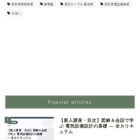
非常用照明装置
饋電盤
高圧ケーブル 配管材
高圧受電設備規程
６項ハ
Popular articles
1
【新人講座・目次】図解＆会話で学
ぶ 電気設備設計の基礎 ― 全カリキ
ュラム