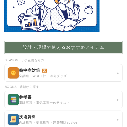
設計・現場で使えるおすすめアイテム
SEASON｜いま必要なもの
熱中症対策
夏
▸
空調服・WBGT計・冷却グッズ
BOOKS｜書籍から探す
参考書
▸
電験三種・電気工事士のテキスト
技術資料
▸
内線規程・受電規程・建築消防advice