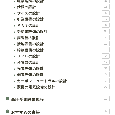
建築消防の設計
11
仕様の設計
13
サイズの設計
5
引込設備の設計
12
ＰＡＳの設計
6
受変電設備の設計
54
高調波の設計
4
接地設備の設計
10
幹線設備の設計
13
ＳＰＤの設計
2
分電盤の設計
12
強電設備の設計
32
弱電設備の設計
3
カーボンニュートラルの設計
3
家庭の電気設備の設計
27
12
高圧受電設備規程
9
おすすめの書籍