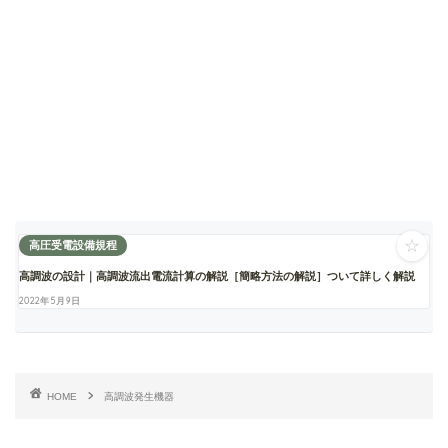
☆
高圧受電設備規程
高調波の設計｜高調波流出電流計算の解説［簡略方法の解説］ついて詳しく解説
2022年5月9日
HOME
高調波発生機器