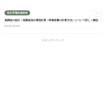
☆
高圧受電設備規程
高調波の設計｜高調波流出電流計算［等価容量の計算方法］について詳しく解説
2022年5月21日
スポンサーリンク