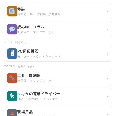
雑誌
▸
電気と工事・新電気ほか月刊誌
読み物・コラム
▸
図解入門・マンガでわかる
DESK｜机まわり
PC周辺機器
🖥
▸
モニター・マウス・キーボード
TOOLS｜道具から探す
工具・計測器
▸
検電器・クランプメーター
マキタの電動ドライバー
🛠
▸
18V／40Vmax／10.8Vの選び方
現場用品
▸