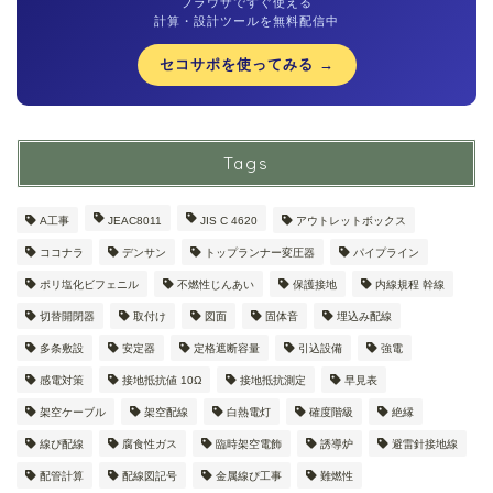
ブラウザですぐ使える
計算・設計ツールを無料配信中
セコサポを使ってみる →
Tags
A工事
JEAC8011
JIS C 4620
アウトレットボックス
ココナラ
デンサン
トップランナー変圧器
パイプライン
ポリ塩化ビフェニル
不燃性じんあい
保護接地
内線規程 幹線
切替開閉器
取付け
図面
固体音
埋込み配線
多条敷設
安定器
定格遮断容量
引込設備
強電
感電対策
接地抵抗値 10Ω
接地抵抗測定
早見表
架空ケーブル
架空配線
白熱電灯
確度階級
絶縁
線ぴ配線
腐食性ガス
臨時架空電飾
誘導炉
避雷針接地線
配管計算
配線図記号
金属線ぴ工事
難燃性