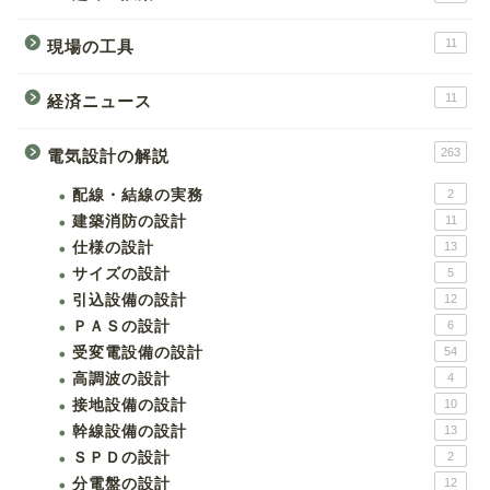
11
現場の工具
11
経済ニュース
263
電気設計の解説
配線・結線の実務
2
建築消防の設計
11
仕様の設計
13
サイズの設計
5
引込設備の設計
12
ＰＡＳの設計
6
受変電設備の設計
54
高調波の設計
4
接地設備の設計
10
幹線設備の設計
13
ＳＰＤの設計
2
分電盤の設計
12