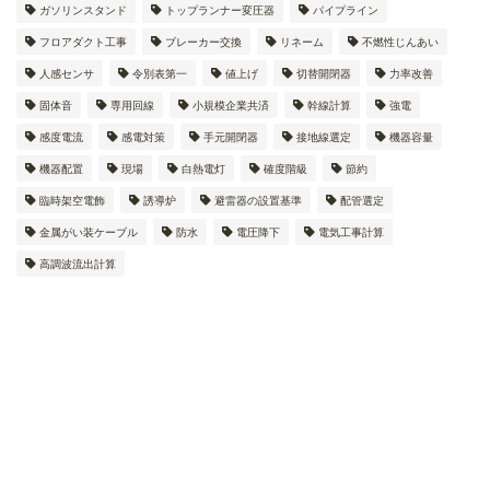
ガソリンスタンド
トップランナー変圧器
パイプライン
フロアダクト工事
ブレーカー交換
リネーム
不燃性じんあい
人感センサ
令別表第一
値上げ
切替開閉器
力率改善
固体音
専用回線
小規模企業共済
幹線計算
強電
感度電流
感電対策
手元開閉器
接地線選定
機器容量
機器配置
現場
白熱電灯
確度階級
節約
臨時架空電飾
誘導炉
避雷器の設置基準
配管選定
金属がい装ケーブル
防水
電圧降下
電気工事計算
高調波流出計算