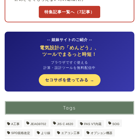
特集記事一覧へ（7記事）
-- 姐妹サイトのご紹介 --
電気設計の「めんどう」、
ツールでまるっと時短！
ブラウザですぐ使える
計算・設計ツールを無料配信中
セコサポを使ってみる →
Tags
A工事
JEAG9702
JIS C 4620
PAS VT内蔵
SOG
SPD規格改定
より線
エアコン工事
オプション機器