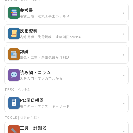
参考書
▸
電験三種・電気工事士のテキスト
技術資料
▸
内線規程・受電規程・建築消防advice
雑誌
▸
電気と工事・新電気ほか月刊誌
読み物・コラム
▸
図解入門・マンガでわかる
DESK｜机まわり
PC周辺機器
🖥
▸
モニター・マウス・キーボード
TOOLS｜道具から探す
工具・計測器
▸