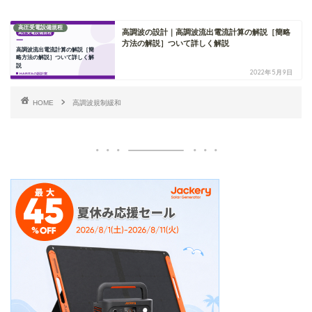
高圧受電設備規程
高調波の設計｜高調波流出電流計算の解説［簡略
方法の解説］ついて詳しく解説
2022年5月9日
HOME
高調波規制緩和