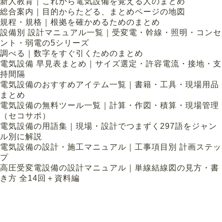
新人教育｜これから電気設備を覚える人のまとめ
総合案内｜目的からたどる、まとめページの地図
規程・規格｜根拠を確かめるためのまとめ
設備別 設計マニュアル一覧｜受変電・幹線・照明・コンセ
ント・弱電の5シリーズ
調べる｜数字をすぐ引くためのまとめ
電気設備 早見表まとめ｜サイズ選定・許容電流・接地・支
持間隔
電気設備のおすすめアイテム一覧｜書籍・工具・現場用品
まとめ
電気設備の無料ツール一覧｜計算・作図・積算・現場管理
（セコサポ）
電気設備の用語集｜現場・設計でつまずく297語をジャン
ル別に解説
電気設備の設計・施工マニュアル｜工事項目別 計画ステッ
プ
高圧受変電設備の設計マニュアル｜単線結線図の見方・書
き方 全14回＋資料編