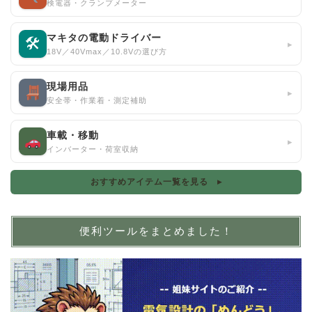
検電器・クランプメーター
マキタの電動ドライバー
🛠
▸
18V／40Vmax／10.8Vの選び方
現場用品
▸
安全帯・作業着・測定補助
車載・移動
▸
インバーター・荷室収納
おすすめアイテム一覧を見る ▸
便利ツールをまとめました！