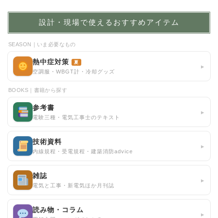
設計・現場で使えるおすすめアイテム
SEASON｜いま必要なもの
熱中症対策
夏
▸
空調服・WBGT計・冷却グッズ
BOOKS｜書籍から探す
参考書
▸
電験三種・電気工事士のテキスト
技術資料
▸
内線規程・受電規程・建築消防advice
雑誌
▸
電気と工事・新電気ほか月刊誌
読み物・コラム
▸