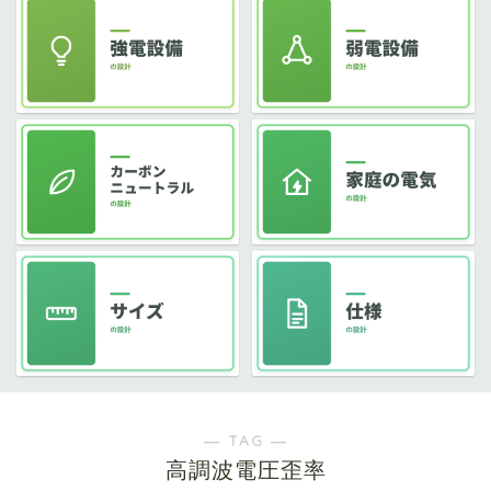
― TAG ―
高調波電圧歪率