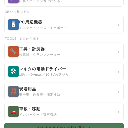
図解入門・マンガでわかる
DESK｜机まわり
PC周辺機器
🖥
▸
モニター・マウス・キーボード
TOOLS｜道具から探す
工具・計測器
▸
検電器・クランプメーター
マキタの電動ドライバー
🛠
▸
18V／40Vmax／10.8Vの選び方
現場用品
▸
安全帯・作業着・測定補助
車載・移動
▸
インバーター・荷室収納