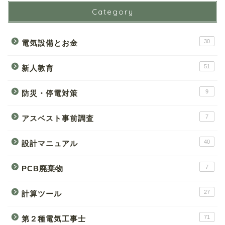
Category
30
電気設備とお金
51
新人教育
9
防災・停電対策
7
アスベスト事前調査
40
設計マニュアル
7
PCB廃棄物
27
計算ツール
71
第２種電気工事士