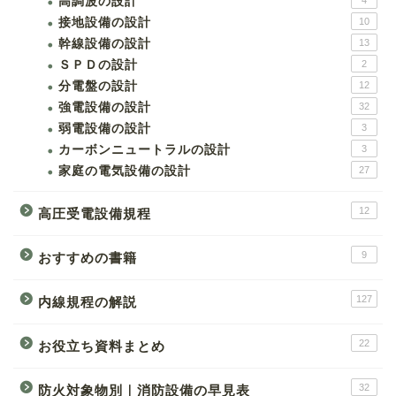
高調波の設計
4
接地設備の設計
10
幹線設備の設計
13
ＳＰＤの設計
2
分電盤の設計
12
強電設備の設計
32
弱電設備の設計
3
カーボンニュートラルの設計
3
家庭の電気設備の設計
27
12
高圧受電設備規程
9
おすすめの書籍
127
内線規程の解説
22
お役立ち資料まとめ
32
防火対象物別｜消防設備の早見表