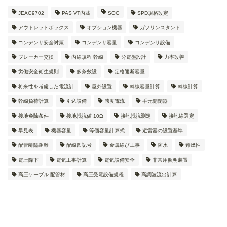
JEAG9702
PAS VT内蔵
SOG
SPD規格改定
アウトレットボックス
オプション機器
ガソリンスタンド
コンデンサ安全対策
コンデンサ容量
コンデンサ設備
ブレーカー交換
内線規程 幹線
分電盤設計
力率改善
労働安全衛生規則
多条敷設
定格遮断容量
将来性を考慮した電流計
屋外設置
幹線容量計算
幹線計算
幹線負荷計算
引込設備
感度電流
手元開閉器
接地免除条件
接地抵抗値 10Ω
接地抵抗測定
接地線選定
早見表
機器容量
等価容量計算式
避雷器の設置基準
配管離隔距離
配線図記号
金属線ぴ工事
防水
難燃性
電圧降下
電気工事計算
電気設備安全
非常用照明装置
高圧ケーブル 配管材
高圧受電設備規程
高調波流出計算