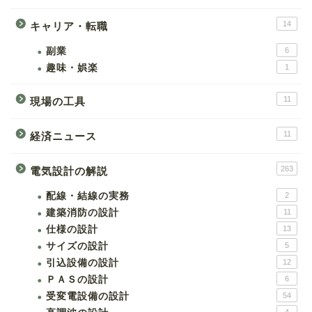
14
キャリア・転職
副業
6
趣味・娯楽
1
11
現場の工具
11
経済ニュース
263
電気設計の解説
配線・結線の実務
2
建築消防の設計
11
仕様の設計
13
サイズの設計
5
引込設備の設計
12
ＰＡＳの設計
6
受変電設備の設計
54