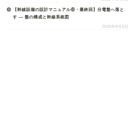
【幹線設備の設計マニュアル⑥・最終回】分電盤へ落と
す ― 盤の構成と幹線系統図
2026年8月5日