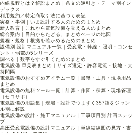
内線規程とは？解説まとめ｜条文の逆引き・テーマ別イン
デックス
利用規約／特定商取引法に基づく表記
実務・事例｜いま設計する人のためのまとめ
新人教育｜これから電気設備を覚える人のまとめ
総合案内｜目的からたどる、まとめページの地図
規程・規格｜根拠を確かめるためのまとめ
設備別 設計マニュアル一覧｜受変電・幹線・照明・コンセ
ント・弱電の5シリーズ
調べる｜数字をすぐ引くためのまとめ
電気設備 早見表まとめ｜サイズ選定・許容電流・接地・支
持間隔
電気設備のおすすめアイテム一覧｜書籍・工具・現場用品
まとめ
電気設備の無料ツール一覧｜計算・作図・積算・現場管理
（セコサポ）
電気設備の用語集｜現場・設計でつまずく357語をジャン
ル別に解説
電気設備の設計・施工マニュアル｜工事項目別 計画ステッ
プ
高圧受変電設備の設計マニュアル｜単線結線図の見方・書