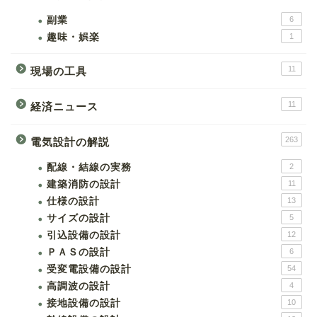
副業
6
趣味・娯楽
1
11
現場の工具
11
経済ニュース
263
電気設計の解説
配線・結線の実務
2
建築消防の設計
11
仕様の設計
13
サイズの設計
5
引込設備の設計
12
ＰＡＳの設計
6
受変電設備の設計
54
高調波の設計
4
接地設備の設計
10