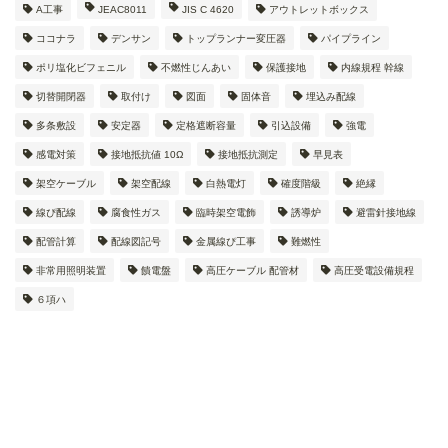
A工事
JEAC8011
JIS C 4620
アウトレットボックス
ココナラ
デンサン
トップランナー変圧器
パイプライン
ポリ塩化ビフェニル
不燃性じんあい
保護接地
内線規程 幹線
切替開閉器
取付け
図面
固体音
埋込み配線
多条敷設
安定器
定格遮断容量
引込設備
強電
感電対策
接地抵抗値 10Ω
接地抵抗測定
早見表
架空ケーブル
架空配線
白熱電灯
確度階級
絶縁
線ぴ配線
腐食性ガス
臨時架空電飾
誘導炉
避雷針接地線
配管計算
配線図記号
金属線ぴ工事
難燃性
非常用照明装置
饋電盤
高圧ケーブル 配管材
高圧受電設備規程
６項ハ