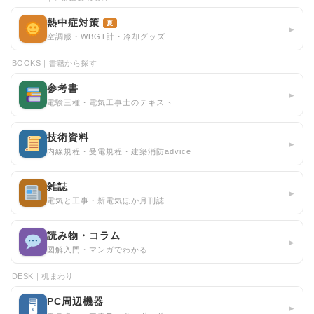
熱中症対策
夏
▸
空調服・WBGT計・冷却グッズ
BOOKS｜書籍から探す
参考書
▸
電験三種・電気工事士のテキスト
技術資料
▸
内線規程・受電規程・建築消防advice
雑誌
▸
電気と工事・新電気ほか月刊誌
読み物・コラム
▸
図解入門・マンガでわかる
DESK｜机まわり
PC周辺機器
🖥
▸