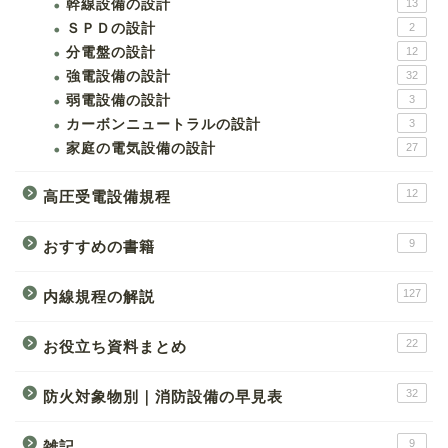
幹線設備の設計
13
ＳＰＤの設計
2
分電盤の設計
12
強電設備の設計
32
弱電設備の設計
3
カーボンニュートラルの設計
3
家庭の電気設備の設計
27
12
高圧受電設備規程
9
おすすめの書籍
127
内線規程の解説
22
お役立ち資料まとめ
32
防火対象物別｜消防設備の早見表
9
雑記