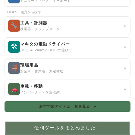
モニター・マウス・キーボード
TOOLS｜道具から探す
工具・計測器
▸
検電器・クランプメーター
マキタの電動ドライバー
🛠
▸
18V／40Vmax／10.8Vの選び方
現場用品
▸
安全帯・作業着・測定補助
車載・移動
▸
インバーター・荷室収納
おすすめアイテム一覧を見る ▸
便利ツールをまとめました！