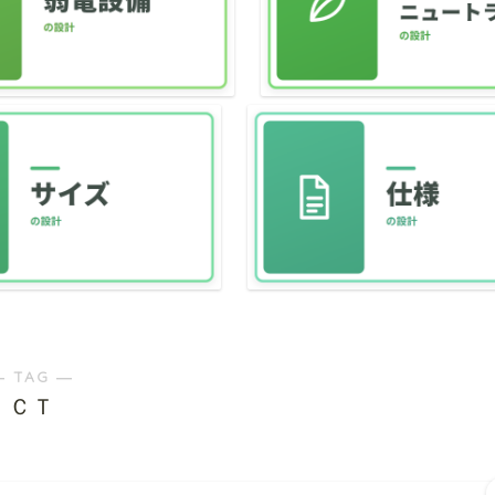
― TAG ―
ＣＴ