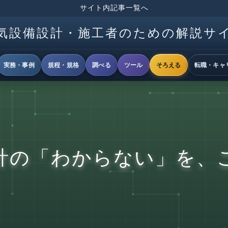
サイト内記事一覧へ
気設備設計・施工者のための解説サ
実務・事例
規程・規格
調べる
ツール
そろえる
転職・キャ
計の「わからない」を、