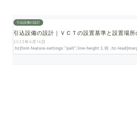
引込設備の設計
引込設備の設計｜ＶＣＴの設置基準と設置場所
2023年6月16日
.hz{font-feature-settings:"palt";line-height:1.9} .hz-lead{ma