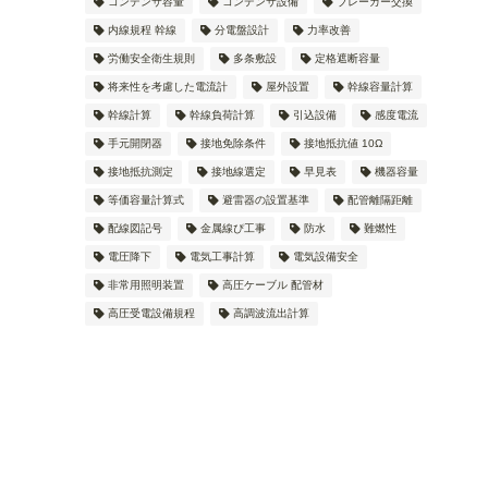
コンデンサ容量
コンデンサ設備
ブレーカー交換
内線規程 幹線
分電盤設計
力率改善
労働安全衛生規則
多条敷設
定格遮断容量
将来性を考慮した電流計
屋外設置
幹線容量計算
幹線計算
幹線負荷計算
引込設備
感度電流
手元開閉器
接地免除条件
接地抵抗値 10Ω
接地抵抗測定
接地線選定
早見表
機器容量
等価容量計算式
避雷器の設置基準
配管離隔距離
配線図記号
金属線ぴ工事
防水
難燃性
電圧降下
電気工事計算
電気設備安全
非常用照明装置
高圧ケーブル 配管材
高圧受電設備規程
高調波流出計算