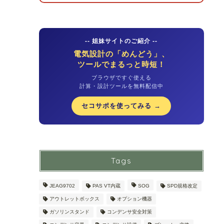
-- 姐妹サイトのご紹介 --
電気設計の「めんどう」、
ツールでまるっと時短！
ブラウザですぐ使える
計算・設計ツールを無料配信中
セコサポを使ってみる →
Tags
JEAG9702
PAS VT内蔵
SOG
SPD規格改定
アウトレットボックス
オプション機器
ガソリンスタンド
コンデンサ安全対策