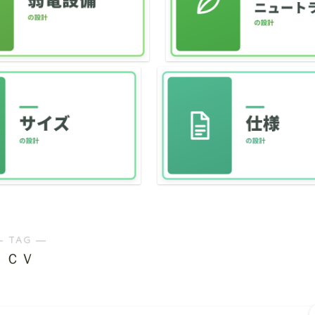
― TAG ―
ＣＶ