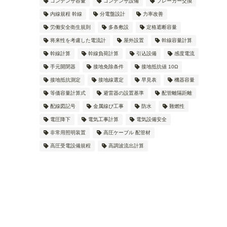
コンデンサ容量
コンデンサ設備
ブレーカー交換
内線規程 幹線
分電盤設計
力率改善
労働安全衛生規則
多条敷設
定格遮断容量
将来性を考慮した電流計
屋外設置
幹線容量計算
幹線計算
幹線負荷計算
引込設備
感度電流
手元開閉器
接地免除条件
接地抵抗値 10Ω
接地抵抗測定
接地線選定
早見表
機器容量
等価容量計算式
避雷器の設置基準
配管離隔距離
配線図記号
金属線ぴ工事
防水
難燃性
電圧降下
電気工事計算
電気設備安全
非常用照明装置
高圧ケーブル 配管材
高圧受電設備規程
高調波流出計算