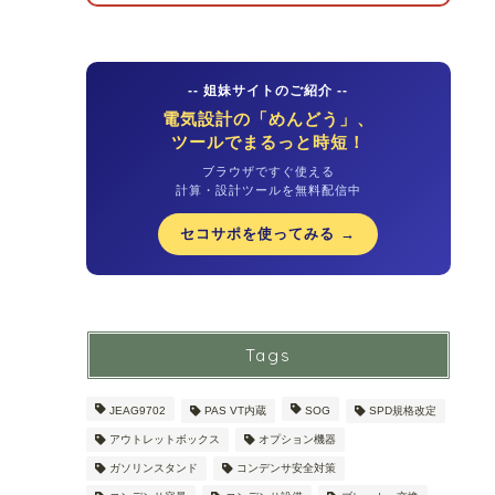
-- 姐妹サイトのご紹介 --
電気設計の「めんどう」、
ツールでまるっと時短！
ブラウザですぐ使える
計算・設計ツールを無料配信中
セコサポを使ってみる →
Tags
JEAG9702
PAS VT内蔵
SOG
SPD規格改定
アウトレットボックス
オプション機器
ガソリンスタンド
コンデンサ安全対策