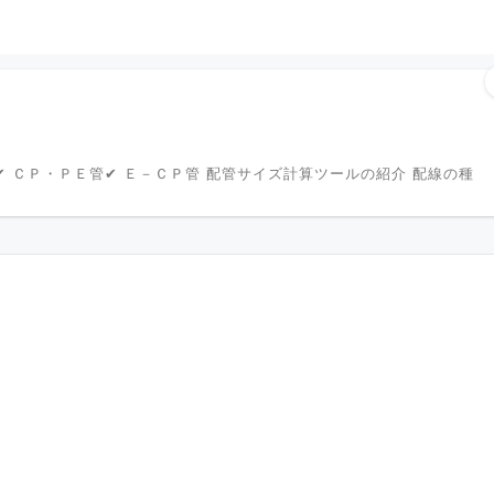
✔ ＣＰ・ＰＥ管✔ Ｅ－ＣＰ管 配管サイズ計算ツールの紹介 配線の種