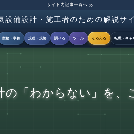
サイト内記事一覧へ
気設備設計・施工者のための解説サ
実務・事例
規程・規格
調べる
ツール
そろえる
転職・キャ
計の「わからない」を、