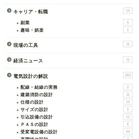
14
キャリア・転職
副業
6
趣味・娯楽
1
11
現場の工具
11
経済ニュース
263
電気設計の解説
配線・結線の実務
2
建築消防の設計
11
仕様の設計
13
サイズの設計
5
引込設備の設計
12
ＰＡＳの設計
6
受変電設備の設計
54