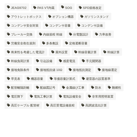
JEAG9702
PAS VT内蔵
SOG
SPD規格改定
アウトレットボックス
オプション機器
ガソリンスタンド
コンデンサ安全対策
コンデンサ容量
コンデンサ設備
ブレーカー交換
内線規程 幹線
分電盤設計
力率改善
労働安全衛生規則
多条敷設
定格遮断容量
将来性を考慮した電流計
屋外設置
幹線容量計算
幹線計算
幹線負荷計算
引込設備
感度電流
手元開閉器
接地免除条件
接地抵抗値 10Ω
接地抵抗測定
接地線選定
早見表
機器容量
等価容量計算式
避雷器の設置基準
配管離隔距離
配線図記号
金属線ぴ工事
防水
難燃性
電圧降下
電気工事計算
電気設備安全
非常用照明装置
高圧ケーブル 配管材
高圧受電設備規程
高調波流出計算