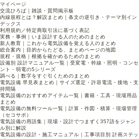
マイページ
交流ひろば｜雑談・質問掲示板
内線規程とは？解説まとめ｜条文の逆引き・テーマ別イン
デックス
利用規約／特定商取引法に基づく表記
実務・事例｜いま設計する人のためのまとめ
新人教育｜これから電気設備を覚える人のまとめ
総合案内｜目的からたどる、まとめページの地図
規程・規格｜根拠を確かめるためのまとめ
設備別 設計マニュアル一覧｜受変電・幹線・照明・コンセ
ント・弱電の5シリーズ
調べる｜数字をすぐ引くためのまとめ
電気設備 早見表まとめ｜サイズ選定・許容電流・接地・支
持間隔
電気設備のおすすめアイテム一覧｜書籍・工具・現場用品
まとめ
電気設備の無料ツール一覧｜計算・作図・積算・現場管理
（セコサポ）
電気設備の用語集｜現場・設計でつまずく357語をジャン
ル別に解説
電気設備の設計・施工マニュアル｜工事項目別 計画ステッ