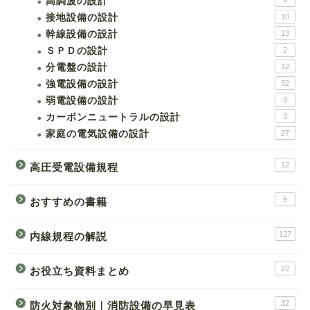
高調波の設計
4
接地設備の設計
10
幹線設備の設計
13
ＳＰＤの設計
2
分電盤の設計
12
強電設備の設計
32
弱電設備の設計
3
カーボンニュートラルの設計
3
家庭の電気設備の設計
27
12
高圧受電設備規程
9
おすすめの書籍
127
内線規程の解説
22
お役立ち資料まとめ
32
防火対象物別｜消防設備の早見表