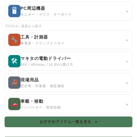
PC周辺機器
🖥
▸
モニター・マウス・キーボード
TOOLS｜道具から探す
工具・計測器
▸
検電器・クランプメーター
マキタの電動ドライバー
🛠
▸
18V／40Vmax／10.8Vの選び方
現場用品
▸
安全帯・作業着・測定補助
車載・移動
▸
インバーター・荷室収納
おすすめアイテム一覧を見る ▸