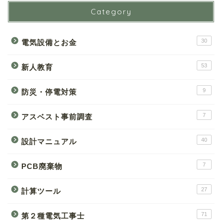
Category
30
電気設備とお金
53
新人教育
9
防災・停電対策
7
アスベスト事前調査
40
設計マニュアル
7
PCB廃棄物
27
計算ツール
71
第２種電気工事士