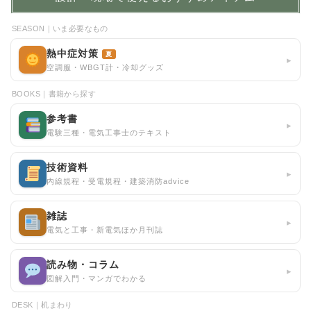
SEASON｜いま必要なもの
熱中症対策
夏
▸
空調服・WBGT計・冷却グッズ
BOOKS｜書籍から探す
参考書
▸
電験三種・電気工事士のテキスト
技術資料
▸
内線規程・受電規程・建築消防advice
雑誌
▸
電気と工事・新電気ほか月刊誌
読み物・コラム
▸
図解入門・マンガでわかる
DESK｜机まわり