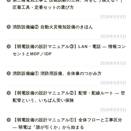
第二種電気工事士 技能試験の工具、何をどう揃える？｜
圧着工具・定番セットの選び方
2026年8月6日
消防設備編② 自動火災報知設備のきほん
2026年8月5日
【弱電設備の設計マニュアル③】LAN・電話 ― 情報コン
セントとMDF／IDF
2026年8月5日
消防設備編① 消防用設備、全体像のつかみ方
2026年8月5日
【弱電設備の設計マニュアル②】配管・配線ルート ― 空
配管という、いちばん安い保険
2026年8月5日
【弱電設備の設計マニュアル①】全体フローと工事区分
― 弱電は「誰が引くか」から始まる