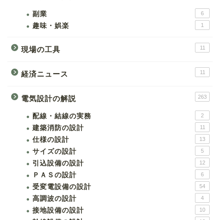
副業
6
趣味・娯楽
1
11
現場の工具
11
経済ニュース
263
電気設計の解説
配線・結線の実務
2
建築消防の設計
11
仕様の設計
13
サイズの設計
5
引込設備の設計
12
ＰＡＳの設計
6
受変電設備の設計
54
高調波の設計
4
接地設備の設計
10