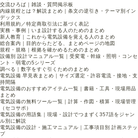
交流ひろば｜雑談・質問掲示板
内線規程とは？解説まとめ｜条文の逆引き・テーマ別イン
デックス
利用規約／特定商取引法に基づく表記
実務・事例｜いま設計する人のためのまとめ
新人教育｜これから電気設備を覚える人のまとめ
総合案内｜目的からたどる、まとめページの地図
規程・規格｜根拠を確かめるためのまとめ
設備別 設計マニュアル一覧｜受変電・幹線・照明・コンセ
ント・弱電の5シリーズ
調べる｜数字をすぐ引くためのまとめ
電気設備 早見表まとめ｜サイズ選定・許容電流・接地・支
持間隔
電気設備のおすすめアイテム一覧｜書籍・工具・現場用品
まとめ
電気設備の無料ツール一覧｜計算・作図・積算・現場管理
（セコサポ）
電気設備の用語集｜現場・設計でつまずく357語をジャン
ル別に解説
電気設備の設計・施工マニュアル｜工事項目別 計画ステッ
プ