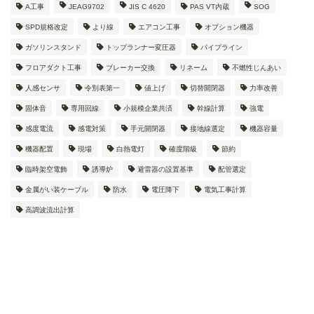
A工事
JEAG9702
JIS C 4620
PAS VT内蔵
SOG
SPD規格改定
より線
エアコン工事
オプション機器
ガソリンスタンド
トップランナー変圧器
パイプライン
フロアダクト工事
ブレーカー交換
リネーム
不燃性じんあい
人感センサ
令別表第一
値上げ
切替開閉器
力率改善
固体音
専用回線
小規模企業共済
幹線計算
強電
感度電流
感電対策
手元開閉器
接地線選定
機器容量
機器配置
現場
白熱電灯
確度階級
節約
臨時架空電飾
誘導炉
避雷器の設置基準
配管選定
金属がい装ケーブル
防水
電圧降下
電気工事計算
高調波流出計算