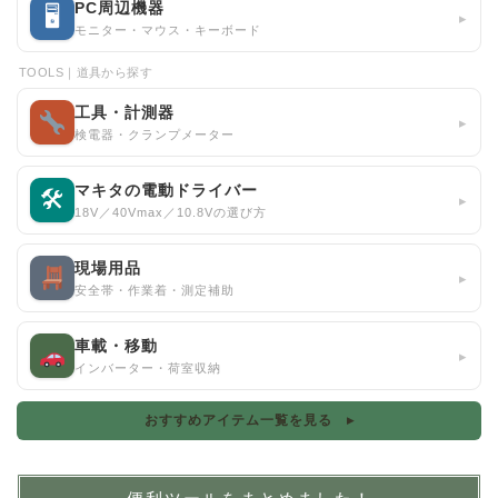
PC周辺機器
🖥
▸
モニター・マウス・キーボード
TOOLS｜道具から探す
工具・計測器
▸
検電器・クランプメーター
マキタの電動ドライバー
🛠
▸
18V／40Vmax／10.8Vの選び方
現場用品
▸
安全帯・作業着・測定補助
車載・移動
▸
インバーター・荷室収納
おすすめアイテム一覧を見る ▸