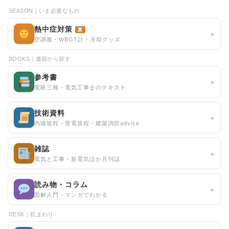
SEASON｜いま必要なもの
熱中症対策
夏
▸
空調服・WBGT計・冷却グッズ
BOOKS｜書籍から探す
参考書
▸
電験三種・電気工事士のテキスト
技術資料
▸
内線規程・受電規程・建築消防advice
雑誌
▸
電気と工事・新電気ほか月刊誌
読み物・コラム
▸
図解入門・マンガでわかる
DESK｜机まわり