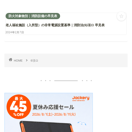
☆
防火対象物別｜消防設備の早見表
老人福祉施設（入所型）の非常電源設置基準｜消防法(6)項ロ 早見表
2024年2月7日
HOME
6項ロ