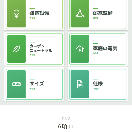
― TAG ―
6項ロ