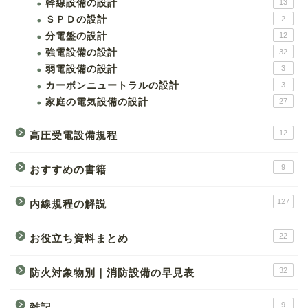
幹線設備の設計
13
ＳＰＤの設計
2
分電盤の設計
12
強電設備の設計
32
弱電設備の設計
3
カーボンニュートラルの設計
3
家庭の電気設備の設計
27
12
高圧受電設備規程
9
おすすめの書籍
127
内線規程の解説
22
お役立ち資料まとめ
32
防火対象物別｜消防設備の早見表
9
雑記