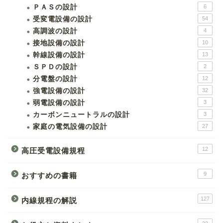
ＰＡＳの設計
6
受変電設備の設計
54
高調波の設計
4
接地設備の設計
10
幹線設備の設計
13
ＳＰＤの設計
2
分電盤の設計
12
強電設備の設計
32
弱電設備の設計
3
カーボンニュートラルの設計
3
家庭の電気設備の設計
27
12
高圧受電設備規程
9
おすすめの書籍
127
内線規程の解説