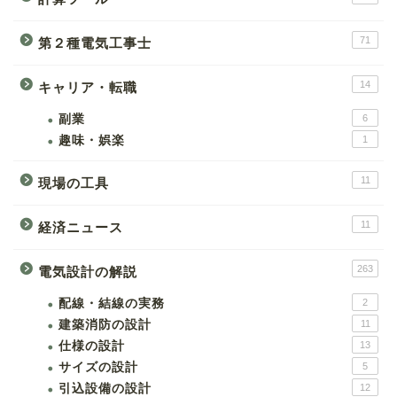
71
第２種電気工事士
14
キャリア・転職
副業
6
趣味・娯楽
1
11
現場の工具
11
経済ニュース
263
電気設計の解説
配線・結線の実務
2
建築消防の設計
11
仕様の設計
13
サイズの設計
5
引込設備の設計
12