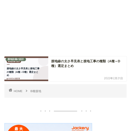
接地設備の設計
接地線の太さ早見表と接地工事の種類（A種～D
種）選定まとめ
2022年2月21日
HOME
B種接地