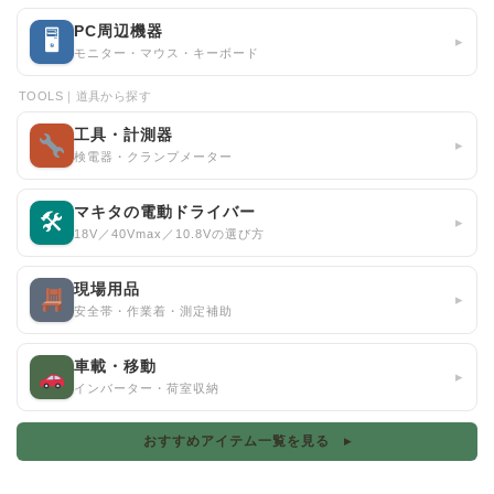
PC周辺機器
🖥
▸
モニター・マウス・キーボード
TOOLS｜道具から探す
工具・計測器
▸
検電器・クランプメーター
マキタの電動ドライバー
🛠
▸
18V／40Vmax／10.8Vの選び方
現場用品
▸
安全帯・作業着・測定補助
車載・移動
▸
インバーター・荷室収納
おすすめアイテム一覧を見る ▸