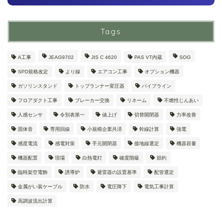
Tags
A工事
JEAG9702
JIS C 4620
PAS VT内蔵
SOG
SPD規格改定
より線
エアコン工事
オプション機器
ガソリンスタンド
トップランナー変圧器
パイプライン
フロアダクト工事
ブレーカー交換
リネーム
不燃性じんあい
人感センサ
令別表第一
値上げ
切替開閉器
力率改善
固体音
専用回線
小規模企業共済
幹線計算
強電
感度電流
感電対策
手元開閉器
接地線選定
機器容量
機器配置
現場
白熱電灯
確度階級
節約
臨時架空電飾
誘導炉
避雷器の設置基準
配管選定
金属がい装ケーブル
防水
電圧降下
電気工事計算
高調波流出計算