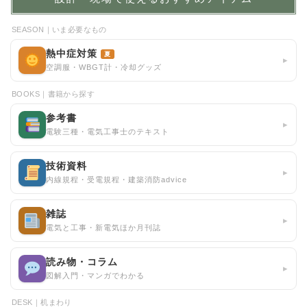
SEASON｜いま必要なもの
熱中症対策
夏
▸
空調服・WBGT計・冷却グッズ
BOOKS｜書籍から探す
参考書
▸
電験三種・電気工事士のテキスト
技術資料
▸
内線規程・受電規程・建築消防advice
雑誌
▸
電気と工事・新電気ほか月刊誌
読み物・コラム
▸
図解入門・マンガでわかる
DESK｜机まわり