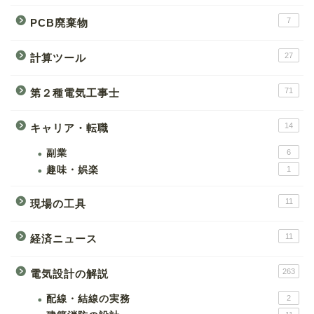
7
PCB廃棄物
27
計算ツール
71
第２種電気工事士
14
キャリア・転職
副業
6
趣味・娯楽
1
11
現場の工具
11
経済ニュース
263
電気設計の解説
配線・結線の実務
2