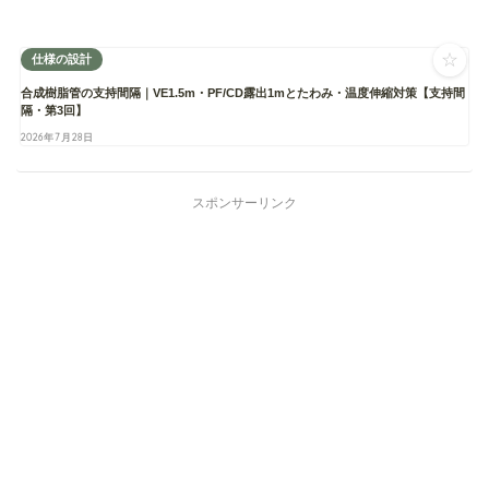
☆
仕様の設計
合成樹脂管の支持間隔｜VE1.5m・PF/CD露出1mとたわみ・温度伸縮対策【支持間
隔・第3回】
2026年7月28日
スポンサーリンク