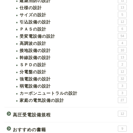
建築消防の設計
11
仕様の設計
13
サイズの設計
5
引込設備の設計
12
ＰＡＳの設計
6
受変電設備の設計
54
高調波の設計
4
接地設備の設計
10
幹線設備の設計
13
ＳＰＤの設計
2
分電盤の設計
12
強電設備の設計
32
弱電設備の設計
3
カーボンニュートラルの設計
3
家庭の電気設備の設計
27
12
高圧受電設備規程
9
おすすめの書籍