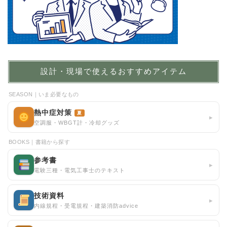
設計・現場で使えるおすすめアイテム
SEASON｜いま必要なもの
熱中症対策
夏
▸
空調服・WBGT計・冷却グッズ
BOOKS｜書籍から探す
参考書
▸
電験三種・電気工事士のテキスト
技術資料
▸
内線規程・受電規程・建築消防advice