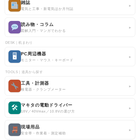
雑誌
▸
電気と工事・新電気ほか月刊誌
読み物・コラム
▸
図解入門・マンガでわかる
DESK｜机まわり
PC周辺機器
🖥
▸
モニター・マウス・キーボード
TOOLS｜道具から探す
工具・計測器
▸
検電器・クランプメーター
マキタの電動ドライバー
🛠
▸
18V／40Vmax／10.8Vの選び方
現場用品
▸
安全帯・作業着・測定補助