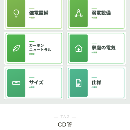
― TAG ―
CD管