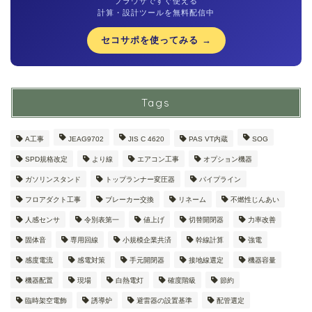
ブラウザですぐ使える
計算・設計ツールを無料配信中
セコサポを使ってみる →
Tags
A工事
JEAG9702
JIS C 4620
PAS VT内蔵
SOG
SPD規格改定
より線
エアコン工事
オプション機器
ガソリンスタンド
トップランナー変圧器
パイプライン
フロアダクト工事
ブレーカー交換
リネーム
不燃性じんあい
人感センサ
令別表第一
値上げ
切替開閉器
力率改善
固体音
専用回線
小規模企業共済
幹線計算
強電
感度電流
感電対策
手元開閉器
接地線選定
機器容量
機器配置
現場
白熱電灯
確度階級
節約
臨時架空電飾
誘導炉
避雷器の設置基準
配管選定