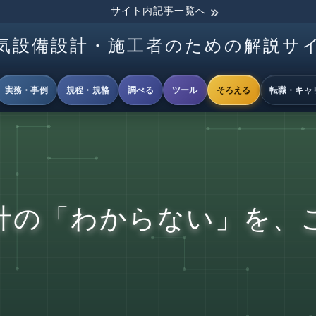
サイト内記事一覧へ
気設備設計・施工者のための解説サ
実務・事例
規程・規格
調べる
ツール
そろえる
転職・キャ
計の「わからない」を、