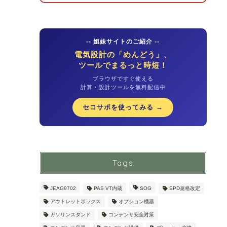
-- 姐妹サイトのご紹介 --
電気設計の「めんどう」、
ツールでまるっと時短！
ブラウザですぐ使える
計算・設計ツールを無料配信中
セコサポを使ってみる →
Tags
JEAG9702
PAS VT内蔵
SOG
SPD規格改定
アウトレットボックス
オプション機器
ガソリンスタンド
コンデンサ安全対策