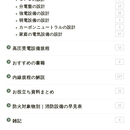
分電盤の設計
12
強電設備の設計
32
弱電設備の設計
3
カーボンニュートラルの設計
3
家庭の電気設備の設計
27
12
高圧受電設備規程
9
おすすめの書籍
127
内線規程の解説
22
お役立ち資料まとめ
32
防火対象物別｜消防設備の早見表
9
雑記