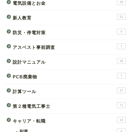
30
電気設備とお金
51
新人教育
9
防災・停電対策
7
アスベスト事前調査
40
設計マニュアル
7
PCB廃棄物
27
計算ツール
71
第２種電気工事士
14
キャリア・転職
副業
6