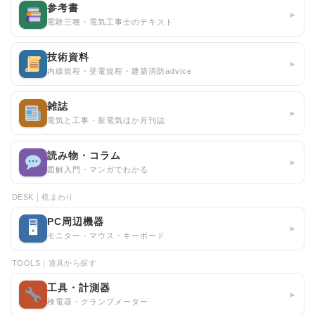
参考書
▸
電験三種・電気工事士のテキスト
技術資料
▸
内線規程・受電規程・建築消防advice
雑誌
▸
電気と工事・新電気ほか月刊誌
読み物・コラム
▸
図解入門・マンガでわかる
DESK｜机まわり
PC周辺機器
🖥
▸
モニター・マウス・キーボード
TOOLS｜道具から探す
工具・計測器
▸
検電器・クランプメーター