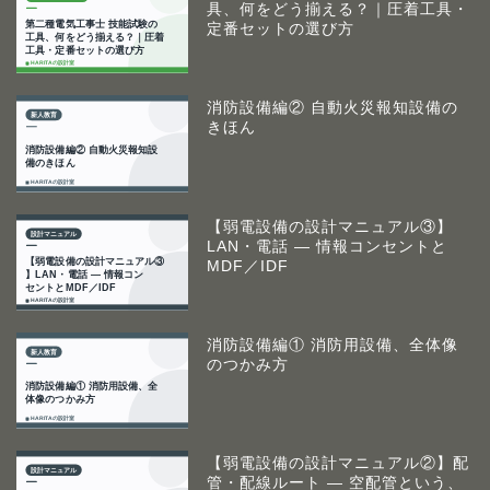
具、何をどう揃える？｜圧着工具・
定番セットの選び方
消防設備編② 自動火災報知設備の
きほん
【弱電設備の設計マニュアル③】
LAN・電話 ― 情報コンセントと
MDF／IDF
消防設備編① 消防用設備、全体像
のつかみ方
【弱電設備の設計マニュアル②】配
管・配線ルート ― 空配管という、