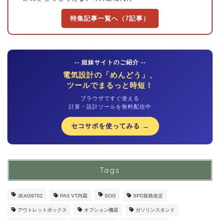
特集記事一覧へ（7記事）
-- 姐妹サイトのご紹介 --
電気設計の「めんどう」、
ツールでまるっと時短！
ブラウザですぐ使える
計算・設計ツールを無料配信中
セコサポを使ってみる →
Tags
JEAG9702
PAS VT内蔵
SOG
SPD規格改定
アウトレットボックス
オプション機器
ガソリンスタンド