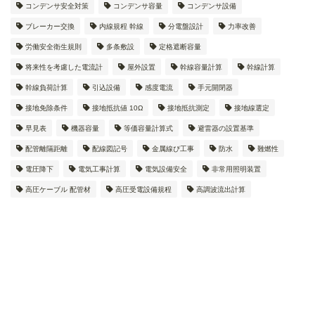
コンデンサ安全対策
コンデンサ容量
コンデンサ設備
ブレーカー交換
内線規程 幹線
分電盤設計
力率改善
労働安全衛生規則
多条敷設
定格遮断容量
将来性を考慮した電流計
屋外設置
幹線容量計算
幹線計算
幹線負荷計算
引込設備
感度電流
手元開閉器
接地免除条件
接地抵抗値 10Ω
接地抵抗測定
接地線選定
早見表
機器容量
等価容量計算式
避雷器の設置基準
配管離隔距離
配線図記号
金属線ぴ工事
防水
難燃性
電圧降下
電気工事計算
電気設備安全
非常用照明装置
高圧ケーブル 配管材
高圧受電設備規程
高調波流出計算