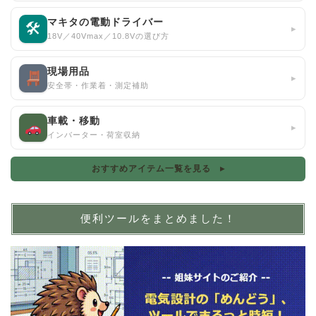
マキタの電動ドライバー
🛠
▸
18V／40Vmax／10.8Vの選び方
現場用品
▸
安全帯・作業着・測定補助
車載・移動
▸
インバーター・荷室収納
おすすめアイテム一覧を見る ▸
便利ツールをまとめました！