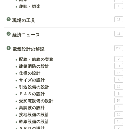
趣味・娯楽
1
11
現場の工具
11
経済ニュース
263
電気設計の解説
配線・結線の実務
2
建築消防の設計
11
仕様の設計
13
サイズの設計
5
引込設備の設計
12
ＰＡＳの設計
6
受変電設備の設計
54
高調波の設計
4
接地設備の設計
10
幹線設備の設計
13
ＳＰＤの設計
2