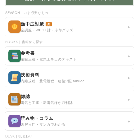
SEASON｜いま必要なもの
熱中症対策
夏
▸
空調服・WBGT計・冷却グッズ
BOOKS｜書籍から探す
参考書
▸
電験三種・電気工事士のテキスト
技術資料
▸
内線規程・受電規程・建築消防advice
雑誌
▸
電気と工事・新電気ほか月刊誌
読み物・コラム
▸
図解入門・マンガでわかる
DESK｜机まわり