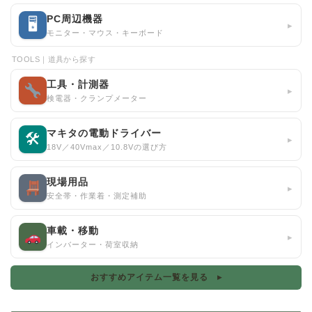
PC周辺機器
🖥
▸
モニター・マウス・キーボード
TOOLS｜道具から探す
工具・計測器
▸
検電器・クランプメーター
マキタの電動ドライバー
🛠
▸
18V／40Vmax／10.8Vの選び方
現場用品
▸
安全帯・作業着・測定補助
車載・移動
▸
インバーター・荷室収納
おすすめアイテム一覧を見る ▸