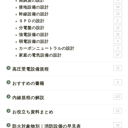
高調波の設計
4
接地設備の設計
10
幹線設備の設計
13
ＳＰＤの設計
2
分電盤の設計
12
強電設備の設計
32
弱電設備の設計
3
カーボンニュートラルの設計
3
家庭の電気設備の設計
27
12
高圧受電設備規程
9
おすすめの書籍
127
内線規程の解説
22
お役立ち資料まとめ
32
防火対象物別｜消防設備の早見表