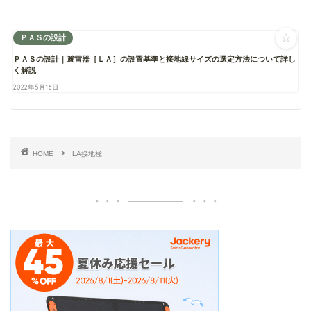
☆
ＰＡＳの設計
ＰＡＳの設計｜避雷器［ＬＡ］の設置基準と接地線サイズの選定方法について詳し
く解説
2022年5月16日
HOME
LA接地極