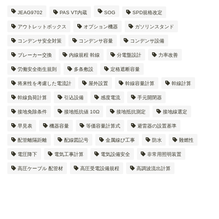
JEAG9702
PAS VT内蔵
SOG
SPD規格改定
アウトレットボックス
オプション機器
ガソリンスタンド
コンデンサ安全対策
コンデンサ容量
コンデンサ設備
ブレーカー交換
内線規程 幹線
分電盤設計
力率改善
労働安全衛生規則
多条敷設
定格遮断容量
将来性を考慮した電流計
屋外設置
幹線容量計算
幹線計算
幹線負荷計算
引込設備
感度電流
手元開閉器
接地免除条件
接地抵抗値 10Ω
接地抵抗測定
接地線選定
早見表
機器容量
等価容量計算式
避雷器の設置基準
配管離隔距離
配線図記号
金属線ぴ工事
防水
難燃性
電圧降下
電気工事計算
電気設備安全
非常用照明装置
高圧ケーブル 配管材
高圧受電設備規程
高調波流出計算