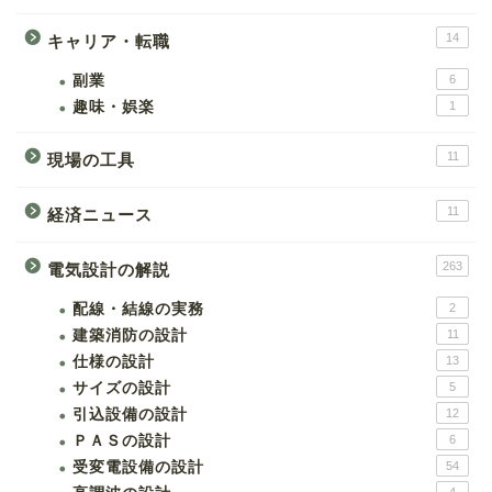
14
キャリア・転職
副業
6
趣味・娯楽
1
11
現場の工具
11
経済ニュース
263
電気設計の解説
配線・結線の実務
2
建築消防の設計
11
仕様の設計
13
サイズの設計
5
引込設備の設計
12
ＰＡＳの設計
6
受変電設備の設計
54