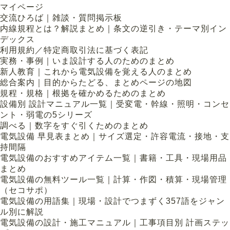
マイページ
交流ひろば｜雑談・質問掲示板
内線規程とは？解説まとめ｜条文の逆引き・テーマ別イン
デックス
利用規約／特定商取引法に基づく表記
実務・事例｜いま設計する人のためのまとめ
新人教育｜これから電気設備を覚える人のまとめ
総合案内｜目的からたどる、まとめページの地図
規程・規格｜根拠を確かめるためのまとめ
設備別 設計マニュアル一覧｜受変電・幹線・照明・コンセ
ント・弱電の5シリーズ
調べる｜数字をすぐ引くためのまとめ
電気設備 早見表まとめ｜サイズ選定・許容電流・接地・支
持間隔
電気設備のおすすめアイテム一覧｜書籍・工具・現場用品
まとめ
電気設備の無料ツール一覧｜計算・作図・積算・現場管理
（セコサポ）
電気設備の用語集｜現場・設計でつまずく357語をジャン
ル別に解説
電気設備の設計・施工マニュアル｜工事項目別 計画ステッ