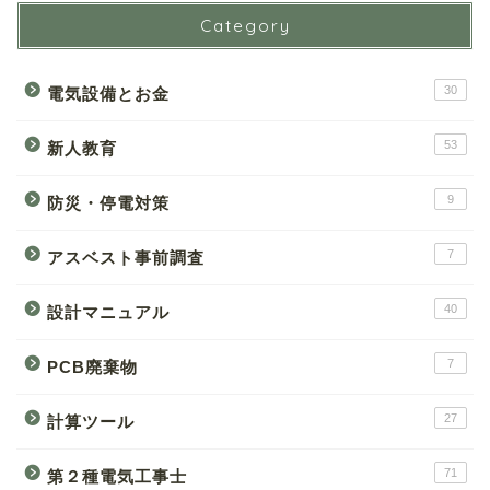
Category
30
電気設備とお金
53
新人教育
9
防災・停電対策
7
アスベスト事前調査
40
設計マニュアル
7
PCB廃棄物
27
計算ツール
71
第２種電気工事士