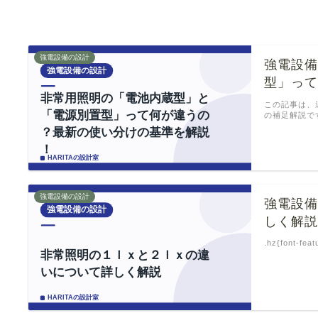
強電設備の設計
強電設
型」っ
この記事は、
の補足解説で
強電設備の設計
強電設
しく解
.hz{font-feat