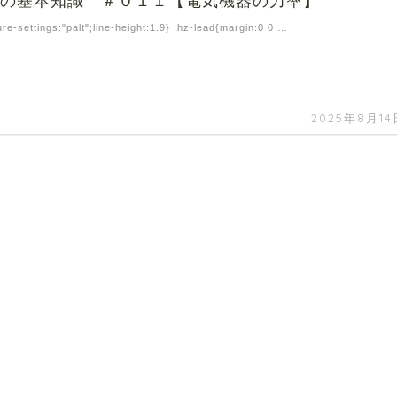
備の基本知識 ＃０１１【電気機器の力率】
ure-settings:"palt";line-height:1.9} .hz-lead{margin:0 0 …
2025年8月14