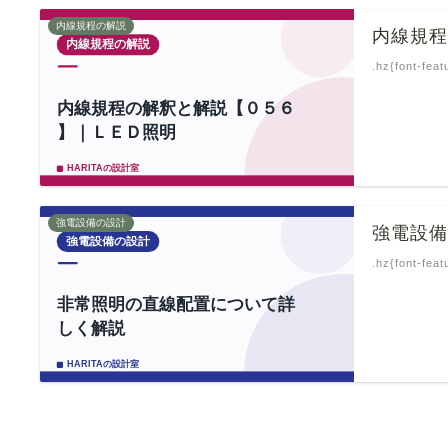
内線規程の解説
内線規
.hz{font-feat
強電設備の設計
強電設
.hz{font-feat