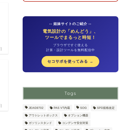
…
-- 姐妹サイトのご紹介 --
電気設計の「めんどう」、
ツールでまるっと時短！
ブラウザですぐ使える
日
計算・設計ツールを無料配信中
セコサポを使ってみる →
Tags
日
JEAG9702
PAS VT内蔵
SOG
SPD規格改定
アウトレットボックス
オプション機器
ガソリンスタンド
コンデンサ安全対策