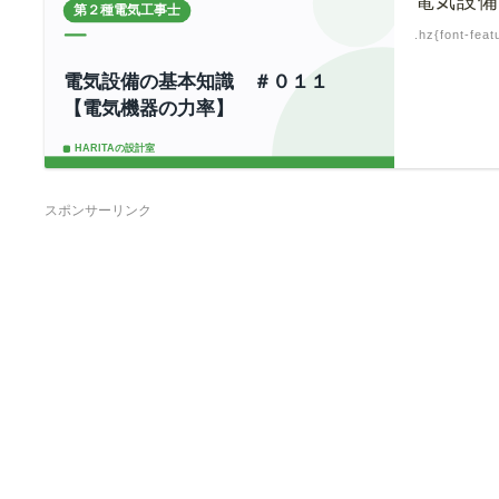
電気設
.hz{font-feat
スポンサーリンク