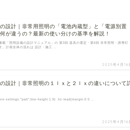
備の設計｜非常用照明の「電池内蔵型」と「電源別置
て何が違うの？最新の使い分けの基準を解説！
連載「照明設備の設計マニュアル」の 第3回 器具の選定・第6回 非常照明・誘導灯
す。計画全体の流れは 設計・施工 …
2025年4月16
備の設計｜非常照明の１ｌｘと２ｌｘの違いについて
説
ure-settings:"palt";line-height:1.9} .hz-lead{margin:0 0 …
2025年4月16