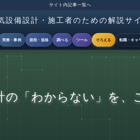
サイト内記事一覧へ
気設備設計・施工者のための解説サ
実務・事例
規程・規格
調べる
ツール
そろえる
転職・キャ
計の「わからない」を、