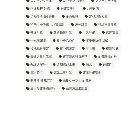
コンデンサ容量
コンデンサ設備
ブレーカー交換
内線規程 幹線
分電盤設計
力率改善
労働安全衛生規則
多条敷設
定格遮断容量
将来性を考慮した電流計
屋外設置
幹線容量計算
幹線計算
幹線負荷計算
引込設備
感度電流
手元開閉器
接地免除条件
接地抵抗値 10Ω
接地抵抗測定
接地線選定
早見表
機器容量
等価容量計算式
避雷器の設置基準
配管離隔距離
配線図記号
金属線ぴ工事
防水
難燃性
電圧降下
電気工事計算
電気設備安全
非常用照明装置
高圧ケーブル 配管材
高圧受電設備規程
高調波流出計算