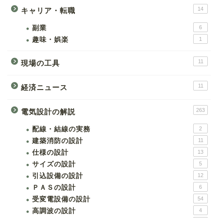
14
キャリア・転職
副業
6
趣味・娯楽
1
11
現場の工具
11
経済ニュース
263
電気設計の解説
配線・結線の実務
2
建築消防の設計
11
仕様の設計
13
サイズの設計
5
引込設備の設計
12
ＰＡＳの設計
6
受変電設備の設計
54
高調波の設計
4