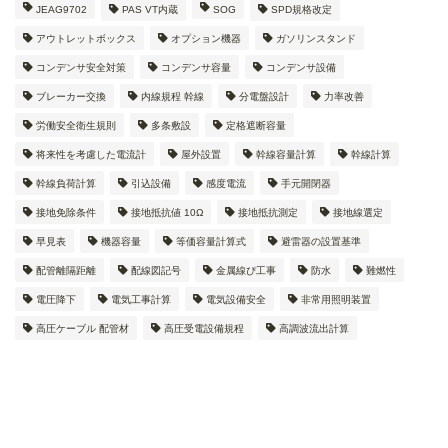
JEAG9702
PAS VT内蔵
SOG
SPD規格改定
アウトレットボックス
オプション機器
ガソリンスタンド
コンデンサ安全対策
コンデンサ容量
コンデンサ設備
ブレーカー交換
内線規程 幹線
分電盤設計
力率改善
労働安全衛生規則
多条敷設
定格遮断容量
将来性を考慮した電流計
屋外設置
幹線容量計算
幹線計算
幹線負荷計算
引込設備
感度電流
手元開閉器
接地免除条件
接地抵抗値 10Ω
接地抵抗測定
接地線選定
早見表
機器容量
等価容量計算式
避雷器の設置基準
配管離隔距離
配線図記号
金属線ぴ工事
防水
難燃性
電圧降下
電気工事計算
電気設備安全
非常用照明装置
高圧ケーブル 配管材
高圧受電設備規程
高調波流出計算