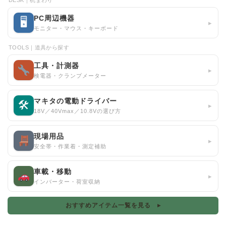
DESK｜机まわり
PC周辺機器
🖥
▸
モニター・マウス・キーボード
TOOLS｜道具から探す
工具・計測器
▸
検電器・クランプメーター
マキタの電動ドライバー
🛠
▸
18V／40Vmax／10.8Vの選び方
現場用品
▸
安全帯・作業着・測定補助
車載・移動
▸
インバーター・荷室収納
おすすめアイテム一覧を見る ▸