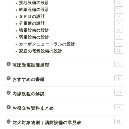
接地設備の設計
10
幹線設備の設計
13
ＳＰＤの設計
2
分電盤の設計
12
強電設備の設計
32
弱電設備の設計
3
カーボンニュートラルの設計
3
家庭の電気設備の設計
27
12
高圧受電設備規程
9
おすすめの書籍
127
内線規程の解説
22
お役立ち資料まとめ
32
防火対象物別｜消防設備の早見表