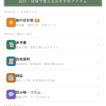
設計・現場で使えるおすすめアイテム
SEASON｜いま必要なもの
熱中症対策
夏
▸
空調服・WBGT計・冷却グッズ
BOOKS｜書籍から探す
参考書
▸
電験三種・電気工事士のテキスト
技術資料
▸
内線規程・受電規程・建築消防advice
雑誌
▸
電気と工事・新電気ほか月刊誌
読み物・コラム
▸
図解入門・マンガでわかる