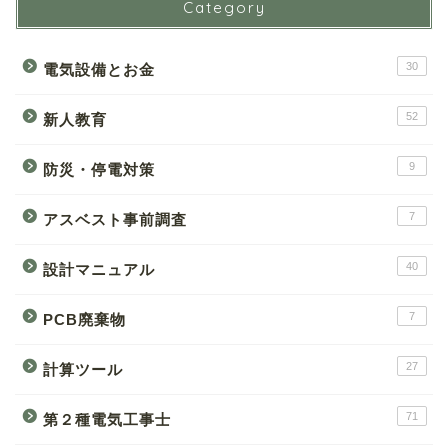
Category
30
電気設備とお金
52
新人教育
9
防災・停電対策
7
アスベスト事前調査
40
設計マニュアル
7
PCB廃棄物
27
計算ツール
71
第２種電気工事士