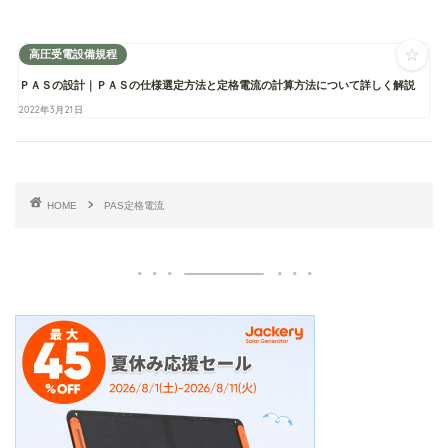
☆
高圧受電設備規程
ＰＡＳの設計｜ＰＡＳの仕様選定方法と定格電流の計算方法について詳しく解説
2022年3月21日
HOME
PAS定格電流