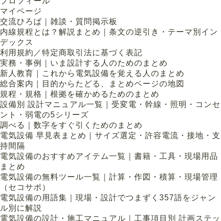
プロフィール
マイページ
交流ひろば｜雑談・質問掲示板
内線規程とは？解説まとめ｜条文の逆引き・テーマ別イン
デックス
利用規約／特定商取引法に基づく表記
実務・事例｜いま設計する人のためのまとめ
新人教育｜これから電気設備を覚える人のまとめ
総合案内｜目的からたどる、まとめページの地図
規程・規格｜根拠を確かめるためのまとめ
設備別 設計マニュアル一覧｜受変電・幹線・照明・コンセ
ント・弱電の5シリーズ
調べる｜数字をすぐ引くためのまとめ
電気設備 早見表まとめ｜サイズ選定・許容電流・接地・支
持間隔
電気設備のおすすめアイテム一覧｜書籍・工具・現場用品
まとめ
電気設備の無料ツール一覧｜計算・作図・積算・現場管理
（セコサポ）
電気設備の用語集｜現場・設計でつまずく357語をジャン
ル別に解説
電気設備の設計・施工マニュアル｜工事項目別 計画ステッ