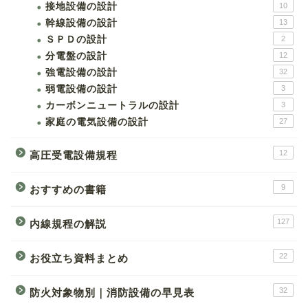
接地設備の設計
10
幹線設備の設計
13
ＳＰＤの設計
2
分電盤の設計
12
強電設備の設計
32
弱電設備の設計
3
カーボンニュートラルの設計
3
家庭の電気設備の設計
27
12
高圧受電設備規程
9
おすすめの書籍
127
内線規程の解説
22
お役立ち資料まとめ
32
防火対象物別｜消防設備の早見表