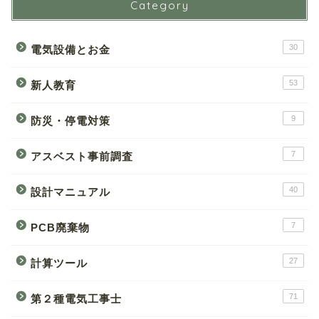
Category
30
電気設備とお金
53
新人教育
9
防災・停電対策
7
アスベスト事前調査
40
設計マニュアル
7
PCB廃棄物
27
計算ツール
71
第２種電気工事士