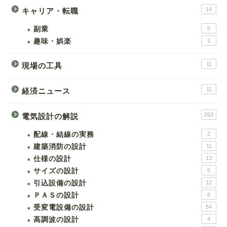
14
キャリア・転職
副業
6
趣味・娯楽
1
11
現場の工具
11
経済ニュース
263
電気設計の解説
配線・結線の実務
2
建築消防の設計
11
仕様の設計
13
サイズの設計
5
引込設備の設計
12
ＰＡＳの設計
6
受変電設備の設計
54
高調波の設計
4