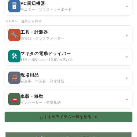
PC周辺機器
🖥
▸
モニター・マウス・キーボード
TOOLS｜道具から探す
工具・計測器
▸
検電器・クランプメーター
マキタの電動ドライバー
🛠
▸
18V／40Vmax／10.8Vの選び方
現場用品
▸
安全帯・作業着・測定補助
車載・移動
▸
インバーター・荷室収納
おすすめアイテム一覧を見る ▸