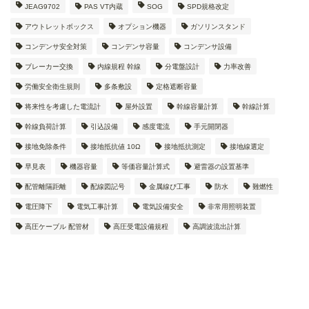
JEAG9702
PAS VT内蔵
SOG
SPD規格改定
アウトレットボックス
オプション機器
ガソリンスタンド
コンデンサ安全対策
コンデンサ容量
コンデンサ設備
ブレーカー交換
内線規程 幹線
分電盤設計
力率改善
労働安全衛生規則
多条敷設
定格遮断容量
将来性を考慮した電流計
屋外設置
幹線容量計算
幹線計算
幹線負荷計算
引込設備
感度電流
手元開閉器
接地免除条件
接地抵抗値 10Ω
接地抵抗測定
接地線選定
早見表
機器容量
等価容量計算式
避雷器の設置基準
配管離隔距離
配線図記号
金属線ぴ工事
防水
難燃性
電圧降下
電気工事計算
電気設備安全
非常用照明装置
高圧ケーブル 配管材
高圧受電設備規程
高調波流出計算