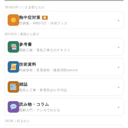
SEASON｜いま必要なもの
熱中症対策
夏
▸
空調服・WBGT計・冷却グッズ
BOOKS｜書籍から探す
参考書
▸
電験三種・電気工事士のテキスト
技術資料
▸
内線規程・受電規程・建築消防advice
雑誌
▸
電気と工事・新電気ほか月刊誌
読み物・コラム
▸
図解入門・マンガでわかる
DESK｜机まわり