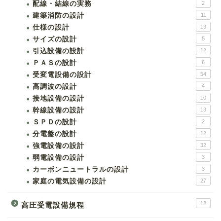
配線・結線の実務
2
建築消防の設計
11
仕様の設計
13
サイズの設計
5
引込設備の設計
12
ＰＡＳの設計
6
受変電設備の設計
54
高調波の設計
4
接地設備の設計
10
幹線設備の設計
13
ＳＰＤの設計
2
分電盤の設計
12
強電設備の設計
32
弱電設備の設計
3
カーボンニュートラルの設計
3
家庭の電気設備の設計
27
12
高圧受電設備規程