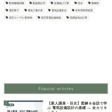
配管離隔距離
配線図記号
金属線ぴ工事
防水
難燃性
電圧降下
電気工事計算
電気設備安全
非常用照明装置
高圧ケーブル 配管材
高圧受電設備規程
高調波流出計算
Popular articles
1
【新人講座・目次】図解＆会話で学
ぶ 電気設備設計の基礎 ― 全カリキ