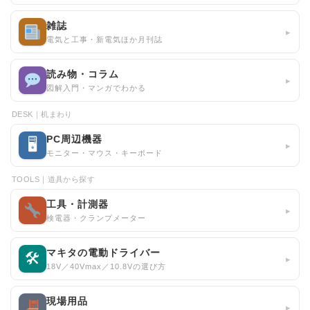
雑誌
▸
電気と工事・新電気ほか月刊誌
読み物・コラム
▸
図解入門・マンガでわかる
DESK｜机まわり
PC周辺機器
🖥
▸
モニター・マウス・キーボード
TOOLS｜道具から探す
工具・計測器
▸
検電器・クランプメーター
マキタの電動ドライバー
🛠
▸
18V／40Vmax／10.8Vの選び方
現場用品
▸