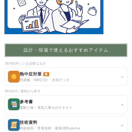
設計・現場で使えるおすすめアイテム
SEASON｜いま必要なもの
熱中症対策
夏
▸
空調服・WBGT計・冷却グッズ
BOOKS｜書籍から探す
参考書
▸
電験三種・電気工事士のテキスト
技術資料
▸
内線規程・受電規程・建築消防advice