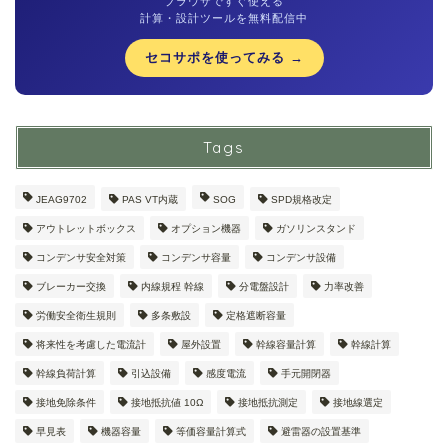
ブラウザですぐ使える
計算・設計ツールを無料配信中
セコサポを使ってみる →
Tags
JEAG9702
PAS VT内蔵
SOG
SPD規格改定
アウトレットボックス
オプション機器
ガソリンスタンド
コンデンサ安全対策
コンデンサ容量
コンデンサ設備
ブレーカー交換
内線規程 幹線
分電盤設計
力率改善
労働安全衛生規則
多条敷設
定格遮断容量
将来性を考慮した電流計
屋外設置
幹線容量計算
幹線計算
幹線負荷計算
引込設備
感度電流
手元開閉器
接地免除条件
接地抵抗値 10Ω
接地抵抗測定
接地線選定
早見表
機器容量
等価容量計算式
避雷器の設置基準