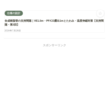
☆
仕様の設計
合成樹脂管の支持間隔｜VE1.5m・PF/CD露出1mとたわみ・温度伸縮対策【支持間
隔・第3回】
2026年7月28日
スポンサーリンク