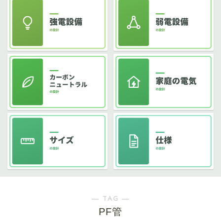
― TAG ―
PF管