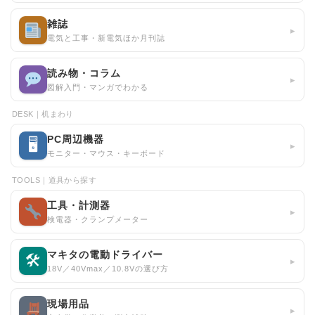
雑誌
▸
電気と工事・新電気ほか月刊誌
読み物・コラム
▸
図解入門・マンガでわかる
DESK｜机まわり
PC周辺機器
🖥
▸
モニター・マウス・キーボード
TOOLS｜道具から探す
工具・計測器
▸
検電器・クランプメーター
マキタの電動ドライバー
🛠
▸
18V／40Vmax／10.8Vの選び方
現場用品
▸