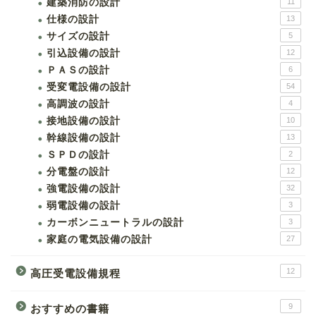
建築消防の設計
11
仕様の設計
13
サイズの設計
5
引込設備の設計
12
ＰＡＳの設計
6
受変電設備の設計
54
高調波の設計
4
接地設備の設計
10
幹線設備の設計
13
ＳＰＤの設計
2
分電盤の設計
12
強電設備の設計
32
弱電設備の設計
3
カーボンニュートラルの設計
3
家庭の電気設備の設計
27
12
高圧受電設備規程
9
おすすめの書籍