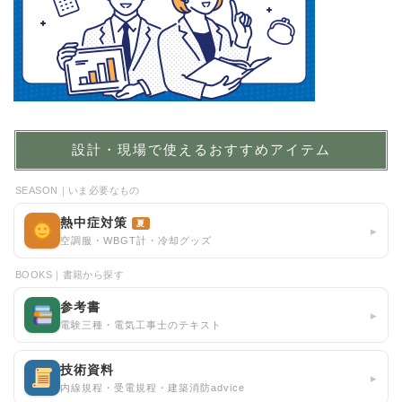
設計・現場で使えるおすすめアイテム
SEASON｜いま必要なもの
熱中症対策
夏
▸
空調服・WBGT計・冷却グッズ
BOOKS｜書籍から探す
参考書
▸
電験三種・電気工事士のテキスト
技術資料
▸
内線規程・受電規程・建築消防advice