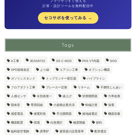
ブラウザですぐ使える
計算・設計ツールを無料配信中
セコサポを使ってみる →
Tags
A工事
JEAG9702
JIS C 4620
PAS VT内蔵
SOG
SPD規格改定
より線
エアコン工事
オプション機器
ガソリンスタンド
トップランナー変圧器
パイプライン
フロアダクト工事
ブレーカー交換
リネーム
不燃性じんあい
人感センサ
令別表第一
値上げ
切替開閉器
力率改善
固体音
専用回線
小規模企業共済
幹線計算
強電
感度電流
感電対策
手元開閉器
接地線選定
機器容量
機器配置
現場
白熱電灯
確度階級
節約
臨時架空電飾
誘導炉
避雷器の設置基準
配管選定