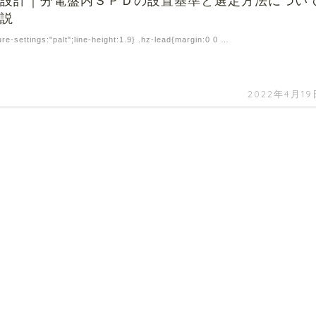
の設計｜分電盤内ＳＰＤの設置基準と選定方法につい
解説
ure-settings:"palt";line-height:1.9} .hz-lead{margin:0 0 …
2022年4月19