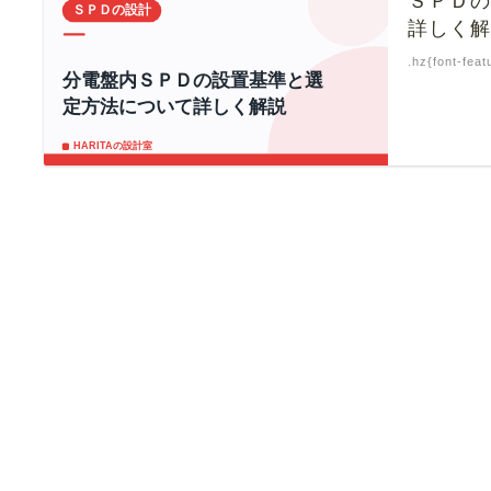
ＳＰＤ
詳しく
.hz{font-feat