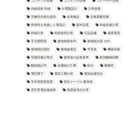
コンデンサ容量
コンデンサ設備
ブレーカー交換
内線規程 幹線
分電盤設計
力率改善
労働安全衛生規則
多条敷設
定格遮断容量
将来性を考慮した電流計
屋外設置
幹線容量計算
幹線計算
幹線負荷計算
引込設備
感度電流
手元開閉器
接地免除条件
接地抵抗値 10Ω
接地抵抗測定
接地線選定
早見表
機器容量
等価容量計算式
避雷器の設置基準
配管離隔距離
配線図記号
金属線ぴ工事
防水
難燃性
電圧降下
電気工事計算
電気設備安全
非常用照明装置
高圧ケーブル 配管材
高圧受電設備規程
高調波流出計算