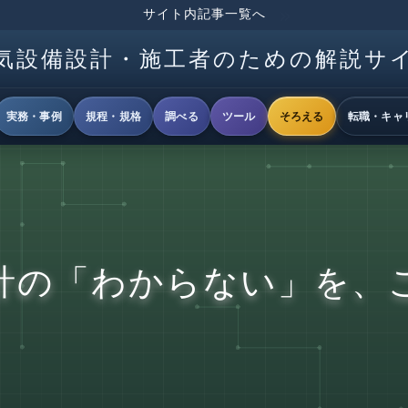
サイト内記事一覧へ
気設備設計・施工者のための解説サ
実務・事例
規程・規格
調べる
ツール
そろえる
転職・キャ
計の「わからない」を、