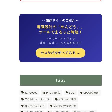
-- 姐妹サイトのご紹介 --
電気設計の「めんどう」、
ツールでまるっと時短！
ブラウザですぐ使える
計算・設計ツールを無料配信中
セコサポを使ってみる →
Tags
JEAG9702
PAS VT内蔵
SOG
SPD規格改定
アウトレットボックス
オプション機器
ガソリンスタンド
コンデンサ安全対策