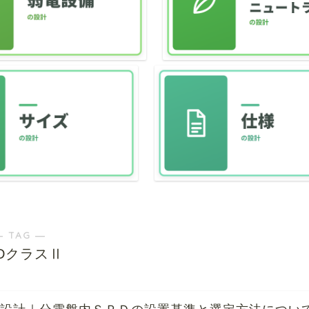
― TAG ―
PDクラスⅡ