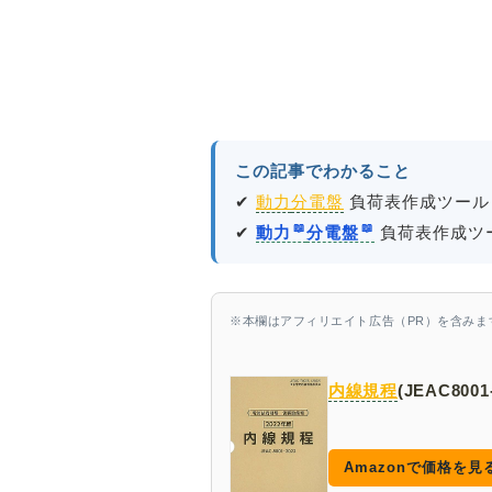
この記事でわかること
✔
動力
分電盤
負荷表作成ツール
✔
動力
分電盤
負荷表作成ツー
※本欄はアフィリエイト広告（PR）を含みま
内線規程
(JEAC8001
Amazonで価格を見