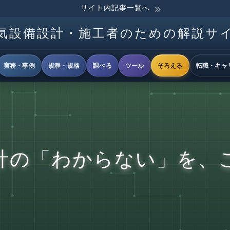
サイト内記事一覧へ
気設備設計・施工者のための解説サ
実務・事例
規程・規格
調べる
ツール
そろえる
転職・キャ
計の「わからない」を、