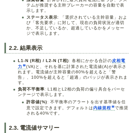
テムが推奨する主幹ブレーカーの容量を自動で表
示します。
ステータス表示
: 「選択されている主幹容量」およ
び「客先要求」に対して、現在の負荷状況が適切
か、不足しているか、超過しているかをメッセー
ジで表示します。
2.2. 結果表示
L1-N (R相) / L2-N (T相)
: 各相にかかる合計の
皮相電
力
(VA)と、それを基に計算された電流値(A)が表示さ
れます。電流値が主幹容量の80%を超えると「警
告」、100%を超えると「超過」のバッジが表示されま
す。
負荷不平衡率
: L1相とL2相の負荷の偏り具合をパーセ
ンテージで表示します。
許容値(%)
: 不平衡率のアラートを出す基準値を任
意で設定できます。デフォルトは
内線規程
で推奨
される40%です。
2.3. 電流値サマリー