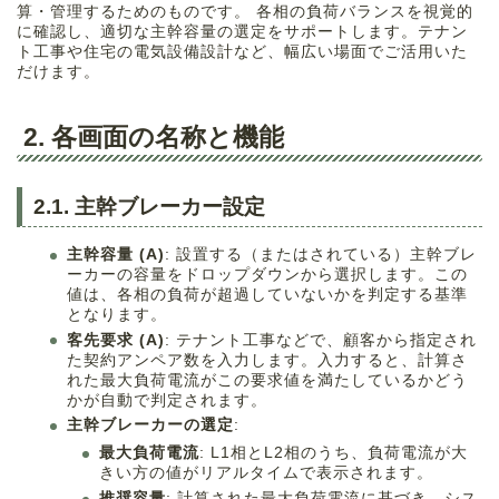
算・管理するためのものです。 各相の負荷バランスを視覚的
に確認し、適切な主幹容量の選定をサポートします。テナン
ト工事や住宅の電気設備設計など、幅広い場面でご活用いた
だけます。
2. 各画面の名称と機能
2.1. 主幹ブレーカー設定
主幹容量 (A)
: 設置する（またはされている）主幹ブレ
ーカーの容量をドロップダウンから選択します。この
値は、各相の負荷が超過していないかを判定する基準
となります。
客先要求 (A)
: テナント工事などで、顧客から指定され
た契約アンペア数を入力します。入力すると、計算さ
れた最大負荷電流がこの要求値を満たしているかどう
かが自動で判定されます。
主幹ブレーカーの選定
:
最大負荷電流
: L1相とL2相のうち、負荷電流が大
きい方の値がリアルタイムで表示されます。
推奨容量
: 計算された最大負荷電流に基づき、シス