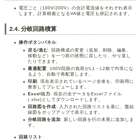
電圧ごと（100V/200V）の合計電流値をそれぞれ表示
します。計算根拠となるVA値と電圧も併記されます。
2.4. 分岐回路積算
操作ボタンパネル
:
戻る/進む
: 回路構成の変更（追加、削除、編集、
移動など）を一つ前の状態に戻したり、やり直し
たりできます。
最適配置
: 100V回路の負荷がL1・L2相で均等にな
るよう、自動で再配置します。
印刷
: 現在表示されているページ全体を、印刷用に
整形してプレビューします。
Excel出力
: 現在の全データをExcelファイル
(.xlsx)としてダウンロードします。
回路図を作成
: 入力された回路リストを基に、盤結
線図をポップアップで表示します。
分岐回路を追加
: 新しい回路を行の末尾に追加しま
す。
回路リスト
: