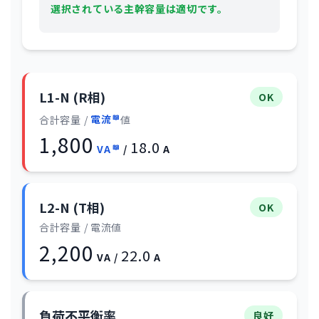
選択されている主幹容量は適切です。
L1-N (R相)
OK
合計容量 /
電流
値
1,800
18.0
VA
/
A
L2-N (T相)
OK
合計容量 / 電流値
2,200
22.0
VA /
A
負荷不平衡率
良好