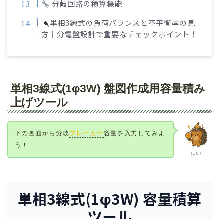
分岐回路の積算機能
単相3線式の負荷バランスと不平衡率の見
方｜分電盤設計で重要なチェックポイント！
単相3線式(1φ3W) 盤図作成用容量積み
上げツール
下の画面から分岐
ブレーカー
容量を入力してみよ
う！
はりた
単相3線式(1φ3W) 容量積算
ツール