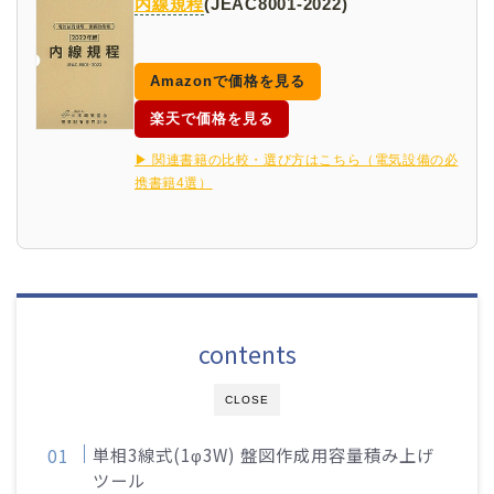
内線規程
(JEAC8001-2022)
Amazonで価格を見る
楽天で価格を見る
▶ 関連書籍の比較・選び方はこちら（電気設備の必
携書籍4選）
contents
CLOSE
単相3線式(1φ3W) 盤図作成用容量積み上げ
ツール