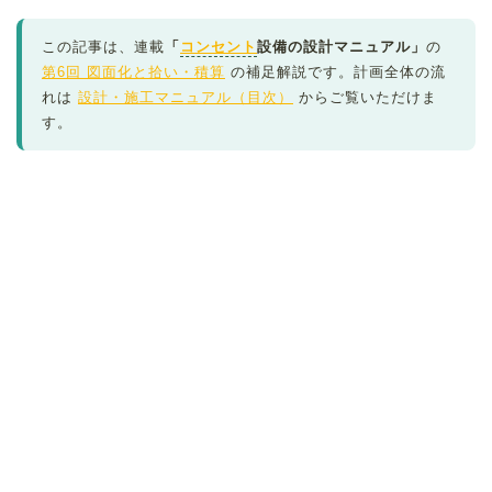
この記事は、連載
「
コンセント
設備の設計マニュアル」
の
第6回 図面化と拾い・積算
の補足解説です。計画全体の流
れは
設計・施工マニュアル（目次）
からご覧いただけま
す。