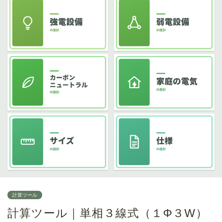
計算ツール
計算ツール｜単相３線式（１Φ３W）