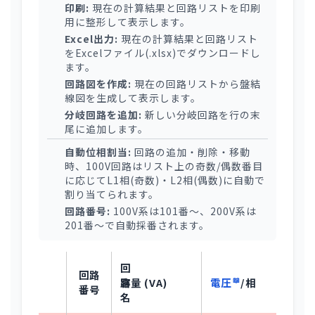
印刷:
現在の計算結果と回路リストを印刷
用に整形して表示します。
Excel出力:
現在の計算結果と回路リスト
をExcelファイル(.xlsx)でダウンロードし
ます。
回路図を作成:
現在の回路リストから盤結
線図を生成して表示します。
分岐回路を追加:
新しい分岐回路を行の末
尾に追加します。
自動位相割当:
回路の追加・削除・移動
時、100V回路はリスト上の奇数/偶数番目
に応じてL1相(奇数)・L2相(偶数)に自動で
割り当てられます。
回路番号:
100V系は101番～、200V系は
201番～で自動採番されます。
回
回路
電圧
/相
路
容量 (VA)
番号
名