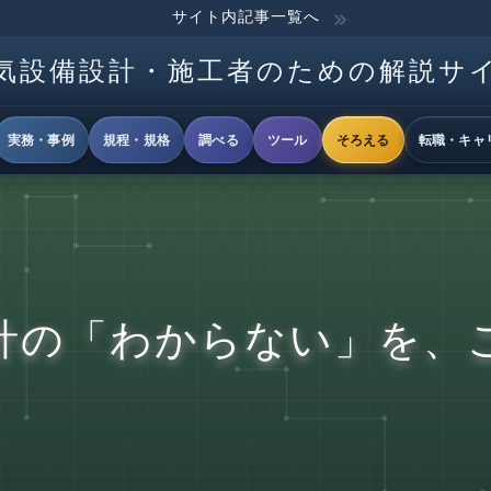
サイト内記事一覧へ
気設備設計・施工者のための解説サ
実務・事例
規程・規格
調べる
ツール
そろえる
転職・キャ
計の「わからない」を、