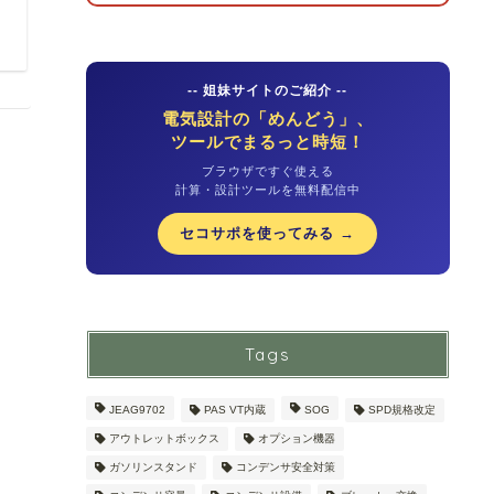
-- 姐妹サイトのご紹介 --
電気設計の「めんどう」、
ツールでまるっと時短！
ブラウザですぐ使える
計算・設計ツールを無料配信中
セコサポを使ってみる →
Tags
JEAG9702
PAS VT内蔵
SOG
SPD規格改定
アウトレットボックス
オプション機器
ガソリンスタンド
コンデンサ安全対策