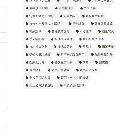
コンデンサ容量
コンデンサ設備
ブレーカー交換
内線規程 幹線
分電盤設計
力率改善
労働安全衛生規則
多条敷設
定格遮断容量
将来性を考慮した電流計
屋外設置
幹線容量計算
幹線計算
幹線負荷計算
引込設備
感度電流
手元開閉器
接地免除条件
接地抵抗値 10Ω
接地抵抗測定
接地線選定
早見表
機器容量
等価容量計算式
避雷器の設置基準
配管離隔距離
配線図記号
金属線ぴ工事
防水
難燃性
電圧降下
電気工事計算
電気設備安全
非常用照明装置
高圧ケーブル 配管材
高圧受電設備規程
高調波流出計算