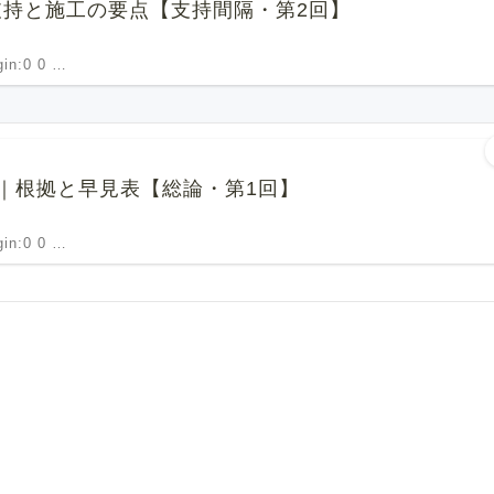
支持と施工の要点【支持間隔・第2回】
rgin:0 0 …
｜根拠と早見表【総論・第1回】
rgin:0 0 …