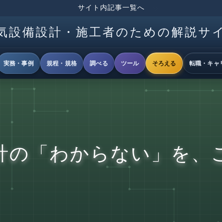
サイト内記事一覧へ
気設備設計・施工者のための解説サ
実務・事例
規程・規格
調べる
ツール
そろえる
転職・キャ
計の「わからない」を、