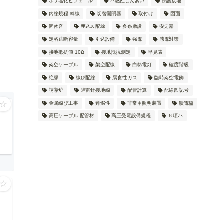
ポリ塩化ビフェニル
不燃性じんあい
保護接地
内線規程 幹線
切替開閉器
取付け
図面
固体音
埋込み配線
多条敷設
安定器
定格遮断容量
引込設備
強電
感電対策
接地抵抗値 10Ω
接地抵抗測定
早見表
架空ケーブル
架空配線
白熱電灯
確度階級
絶縁
線ぴ配線
腐食性ガス
臨時架空電飾
誘導炉
避雷針接地線
配管計算
配線図記号
☆
金属線ぴ工事
難燃性
非常用照明装置
饋電盤
高圧ケーブル 配管材
高圧受電設備規程
６項ハ
☆