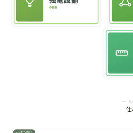
― C
仕
仕様の設計