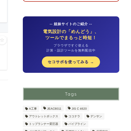
-- 姐妹サイトのご紹介 --
電気設計の「めんどう」、
ツールでまるっと時短！
☆
ブラウザですぐ使える
計算・設計ツールを無料配信中
セコサポを使ってみる →
Tags
A工事
JEAC8011
JIS C 4620
アウトレットボックス
ココナラ
デンサン
トップランナー変圧器
パイプライン