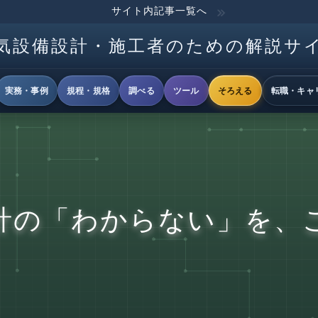
サイト内記事一覧へ
気設備設計・施工者のための解説サ
実務・事例
規程・規格
調べる
ツール
そろえる
転職・キャ
計の「わからない」を、