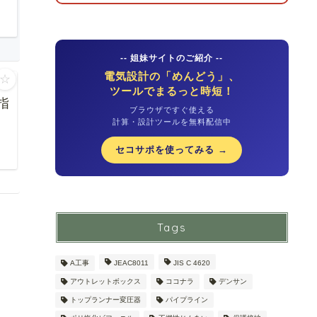
-- 姐妹サイトのご紹介 --
電気設計の「めんどう」、
☆
ツールでまるっと時短！
指
ブラウザですぐ使える
計算・設計ツールを無料配信中
セコサポを使ってみる →
Tags
A工事
JEAC8011
JIS C 4620
アウトレットボックス
ココナラ
デンサン
トップランナー変圧器
パイプライン