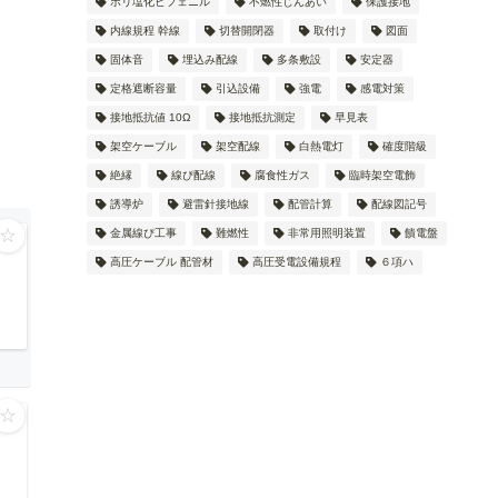
ポリ塩化ビフェニル
不燃性じんあい
保護接地
内線規程 幹線
切替開閉器
取付け
図面
固体音
埋込み配線
多条敷設
安定器
定格遮断容量
引込設備
強電
感電対策
接地抵抗値 10Ω
接地抵抗測定
早見表
架空ケーブル
架空配線
白熱電灯
確度階級
絶縁
線ぴ配線
腐食性ガス
臨時架空電飾
誘導炉
避雷針接地線
配管計算
配線図記号
☆
金属線ぴ工事
難燃性
非常用照明装置
饋電盤
高圧ケーブル 配管材
高圧受電設備規程
６項ハ
☆