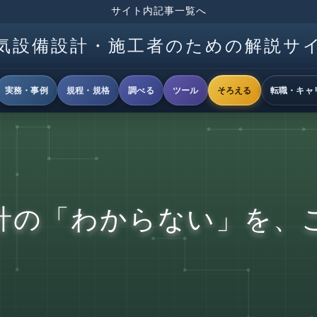
サイト内記事一覧へ
気設備設計・施工者のための解説サ
実務・事例
規程・規格
調べる
ツール
そろえる
転職・キャ
計の「わからない」を、