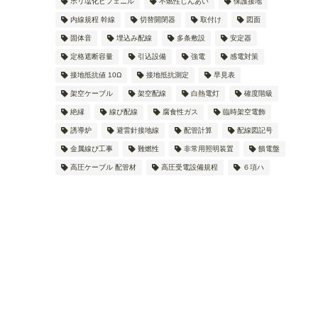
ポリ塩化ビフェニル
不燃性じんあい
保護接地
内線規程 幹線
切替開閉器
取付け
図面
固体音
埋込み配線
多条敷設
安定器
定格遮断容量
引込設備
強電
感電対策
接地抵抗値 10Ω
接地抵抗測定
早見表
架空ケーブル
架空配線
白熱電灯
確度階級
絶縁
線ぴ配線
腐食性ガス
臨時架空電飾
誘導炉
避雷針接地線
配管計算
配線図記号
金属線ぴ工事
難燃性
非常用照明装置
饋電盤
高圧ケーブル 配管材
高圧受電設備規程
６項ハ