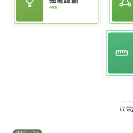
― C
弱電
設計マニュアル