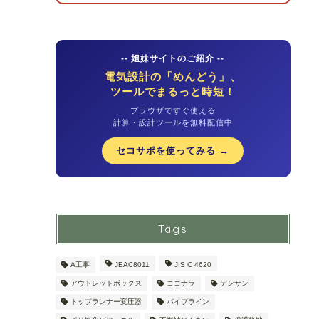
-- 姐妹サイトのご紹介 --
電気設計の「めんどう」、
ツールでまるっと時短！
ブラウザですぐ使える
計算・設計ツールを無料配信中
セコサポを使ってみる →
Tags
A工事
JEAC8011
JIS C 4620
アウトレットボックス
ココナラ
デンサン
トップランナー変圧器
パイプライン