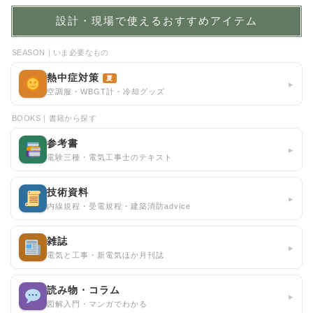
設計・現場で使えるおすすめアイテム
SEASON｜いま必要なもの
熱中症対策
夏
▸
空調服・WBGT計・冷却グッズ
BOOKS｜書籍から探す
参考書
▸
電験三種・電気工事士のテキスト
技術資料
▸
内線規程・受電規程・建築消防advice
雑誌
▸
電気と工事・新電気ほか月刊誌
読み物・コラム
▸
図解入門・マンガでわかる