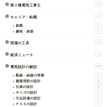
71
第２種電気工事士
14
キャリア・転職
副業
6
趣味・娯楽
1
11
現場の工具
11
経済ニュース
263
電気設計の解説
配線・結線の実務
2
建築消防の設計
11
仕様の設計
13
サイズの設計
5
引込設備の設計
12
ＰＡＳの設計
6