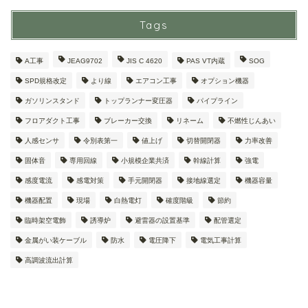
Tags
A工事
JEAG9702
JIS C 4620
PAS VT内蔵
SOG
SPD規格改定
より線
エアコン工事
オプション機器
ガソリンスタンド
トップランナー変圧器
パイプライン
フロアダクト工事
ブレーカー交換
リネーム
不燃性じんあい
人感センサ
令別表第一
値上げ
切替開閉器
力率改善
固体音
専用回線
小規模企業共済
幹線計算
強電
感度電流
感電対策
手元開閉器
接地線選定
機器容量
機器配置
現場
白熱電灯
確度階級
節約
臨時架空電飾
誘導炉
避雷器の設置基準
配管選定
金属がい装ケーブル
防水
電圧降下
電気工事計算
高調波流出計算