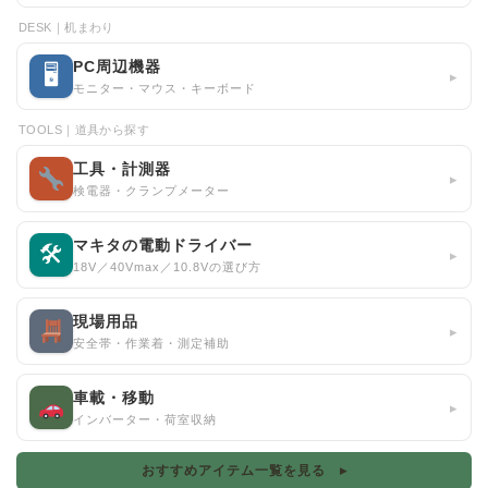
DESK｜机まわり
PC周辺機器
🖥
▸
モニター・マウス・キーボード
TOOLS｜道具から探す
工具・計測器
▸
検電器・クランプメーター
マキタの電動ドライバー
🛠
▸
18V／40Vmax／10.8Vの選び方
現場用品
▸
安全帯・作業着・測定補助
車載・移動
▸
インバーター・荷室収納
おすすめアイテム一覧を見る ▸