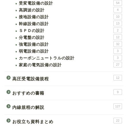
受変電設備の設計
54
高調波の設計
4
接地設備の設計
10
幹線設備の設計
13
ＳＰＤの設計
2
分電盤の設計
12
強電設備の設計
32
弱電設備の設計
3
カーボンニュートラルの設計
3
家庭の電気設備の設計
27
12
高圧受電設備規程
9
おすすめの書籍
127
内線規程の解説
22
お役立ち資料まとめ