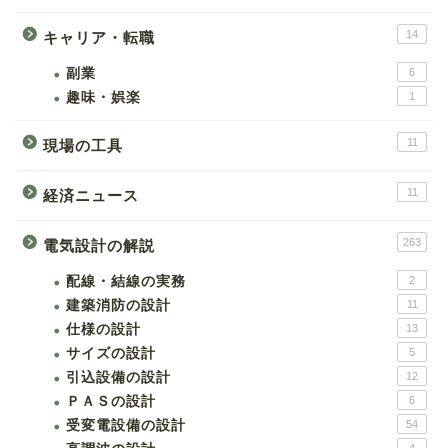
14
キャリア・転職
副業
6
趣味・娯楽
1
11
現場の工具
11
経済ニュース
263
電気設計の解説
配線・結線の実務
2
建築消防の設計
11
仕様の設計
13
サイズの設計
5
引込設備の設計
12
ＰＡＳの設計
6
受変電設備の設計
54