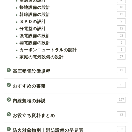
高調波の設計
4
接地設備の設計
10
幹線設備の設計
13
ＳＰＤの設計
2
分電盤の設計
12
強電設備の設計
32
弱電設備の設計
3
カーボンニュートラルの設計
3
家庭の電気設備の設計
27
12
高圧受電設備規程
9
おすすめの書籍
127
内線規程の解説
22
お役立ち資料まとめ
32
防火対象物別｜消防設備の早見表