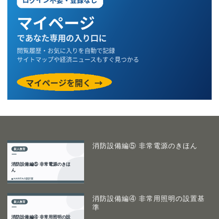
消防設備編⑤ 非常電源のきほん
消防設備編④ 非常用照明の設置基
準