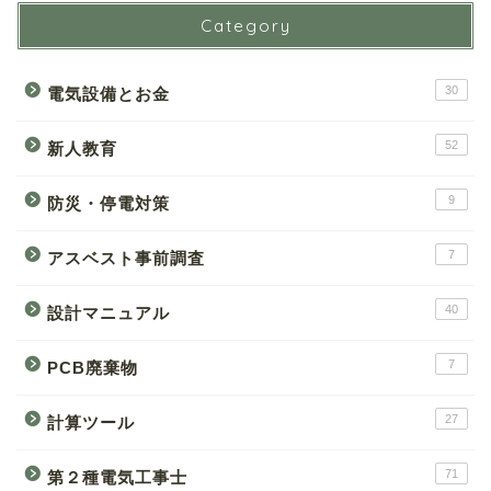
Category
30
電気設備とお金
52
新人教育
9
防災・停電対策
7
アスベスト事前調査
40
設計マニュアル
7
PCB廃棄物
27
計算ツール
71
第２種電気工事士