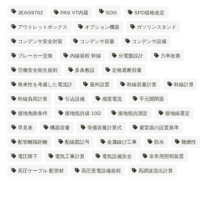
JEAG9702
PAS VT内蔵
SOG
SPD規格改定
アウトレットボックス
オプション機器
ガソリンスタンド
コンデンサ安全対策
コンデンサ容量
コンデンサ設備
ブレーカー交換
内線規程 幹線
分電盤設計
力率改善
労働安全衛生規則
多条敷設
定格遮断容量
将来性を考慮した電流計
屋外設置
幹線容量計算
幹線計算
幹線負荷計算
引込設備
感度電流
手元開閉器
接地免除条件
接地抵抗値 10Ω
接地抵抗測定
接地線選定
早見表
機器容量
等価容量計算式
避雷器の設置基準
配管離隔距離
配線図記号
金属線ぴ工事
防水
難燃性
電圧降下
電気工事計算
電気設備安全
非常用照明装置
高圧ケーブル 配管材
高圧受電設備規程
高調波流出計算