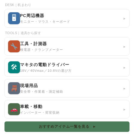
DESK｜机まわり
PC周辺機器
🖥
▸
モニター・マウス・キーボード
TOOLS｜道具から探す
工具・計測器
▸
検電器・クランプメーター
マキタの電動ドライバー
🛠
▸
18V／40Vmax／10.8Vの選び方
現場用品
▸
安全帯・作業着・測定補助
車載・移動
▸
インバーター・荷室収納
おすすめアイテム一覧を見る ▸