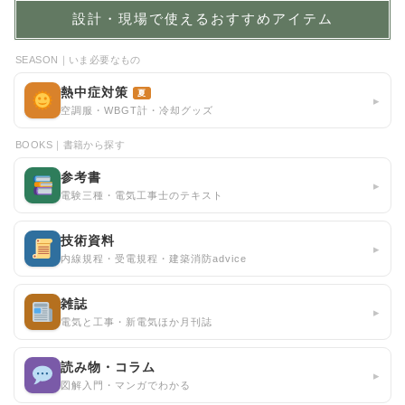
設計・現場で使えるおすすめアイテム
SEASON｜いま必要なもの
熱中症対策
夏
▸
空調服・WBGT計・冷却グッズ
BOOKS｜書籍から探す
参考書
▸
電験三種・電気工事士のテキスト
技術資料
▸
内線規程・受電規程・建築消防advice
雑誌
▸
電気と工事・新電気ほか月刊誌
読み物・コラム
▸
図解入門・マンガでわかる