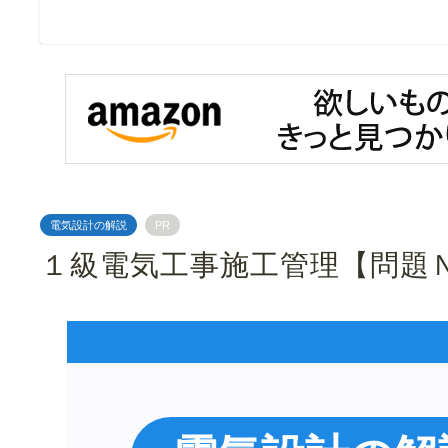
電気設計の解説
PR
１級電気工事施工管理【問題Ｎ