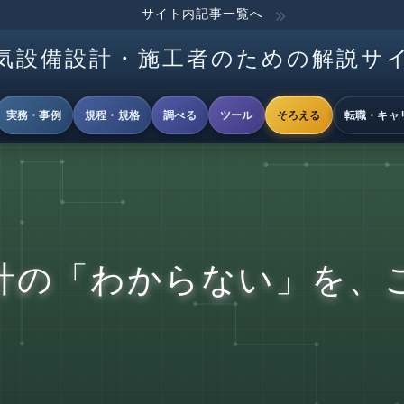
サイト内記事一覧へ
気設備設計・施工者のための解説サ
実務・事例
規程・規格
調べる
ツール
そろえる
転職・キャ
計の「わからない」を、