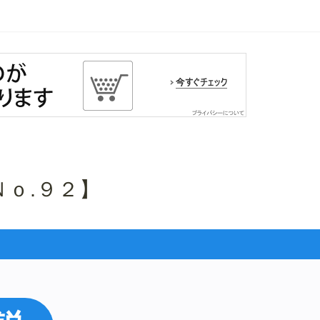
ｏ.９２】