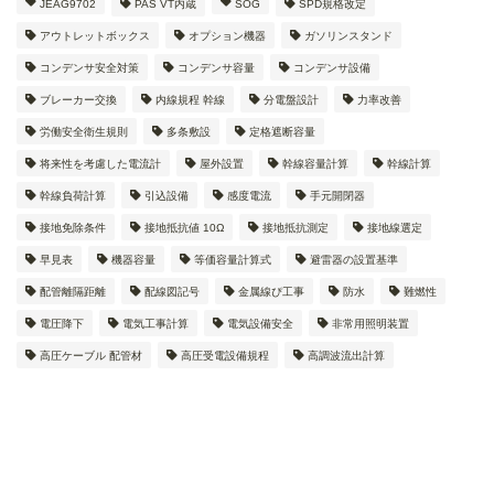
JEAG9702
PAS VT内蔵
SOG
SPD規格改定
アウトレットボックス
オプション機器
ガソリンスタンド
コンデンサ安全対策
コンデンサ容量
コンデンサ設備
ブレーカー交換
内線規程 幹線
分電盤設計
力率改善
労働安全衛生規則
多条敷設
定格遮断容量
将来性を考慮した電流計
屋外設置
幹線容量計算
幹線計算
幹線負荷計算
引込設備
感度電流
手元開閉器
接地免除条件
接地抵抗値 10Ω
接地抵抗測定
接地線選定
早見表
機器容量
等価容量計算式
避雷器の設置基準
配管離隔距離
配線図記号
金属線ぴ工事
防水
難燃性
電圧降下
電気工事計算
電気設備安全
非常用照明装置
高圧ケーブル 配管材
高圧受電設備規程
高調波流出計算