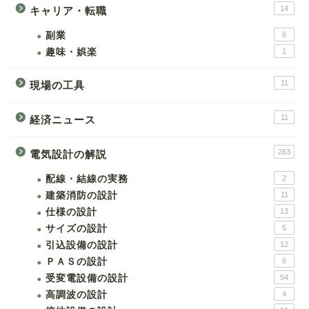
14
キャリア・転職
副業
6
趣味・娯楽
1
11
現場の工具
11
経済ニュース
263
電気設計の解説
配線・結線の実務
2
建築消防の設計
11
仕様の設計
13
サイズの設計
5
引込設備の設計
12
ＰＡＳの設計
6
受変電設備の設計
54
高調波の設計
4