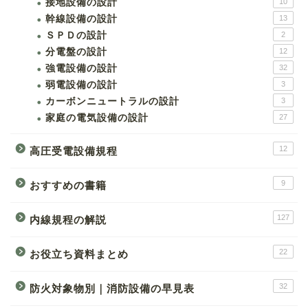
接地設備の設計
10
幹線設備の設計
13
ＳＰＤの設計
2
分電盤の設計
12
強電設備の設計
32
弱電設備の設計
3
カーボンニュートラルの設計
3
家庭の電気設備の設計
27
12
高圧受電設備規程
9
おすすめの書籍
127
内線規程の解説
22
お役立ち資料まとめ
32
防火対象物別｜消防設備の早見表