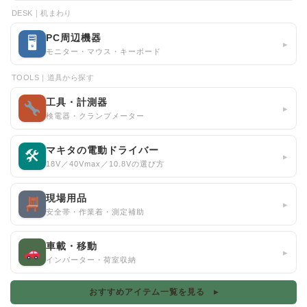
DESK｜机まわり
PC周辺機器
🖥
▸
モニター・マウス・キーボード
TOOLS｜道具から探す
工具・計測器
▸
検電器・クランプメーター
マキタの電動ドライバー
🛠
▸
18V／40Vmax／10.8Vの選び方
現場用品
▸
安全帯・作業着・測定補助
車載・移動
▸
インバーター・荷室収納
おすすめアイテム一覧を見る ▸