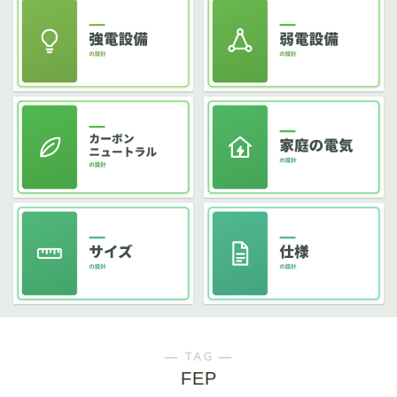
― TAG ―
FEP