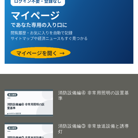
消防設備編④ 非常用照明の設置基
準
消防設備編③ 非常放送設備と誘導
灯