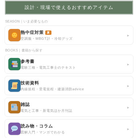
設計・現場で使えるおすすめアイテム
SEASON｜いま必要なもの
熱中症対策
夏
▸
空調服・WBGT計・冷却グッズ
BOOKS｜書籍から探す
参考書
▸
電験三種・電気工事士のテキスト
技術資料
▸
内線規程・受電規程・建築消防advice
雑誌
▸
電気と工事・新電気ほか月刊誌
読み物・コラム
▸
図解入門・マンガでわかる