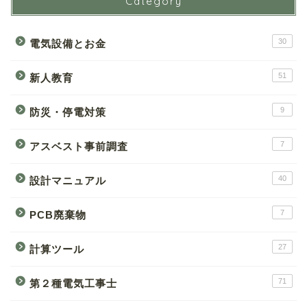
Category
30
電気設備とお金
51
新人教育
9
防災・停電対策
7
アスベスト事前調査
40
設計マニュアル
7
PCB廃棄物
27
計算ツール
71
第２種電気工事士