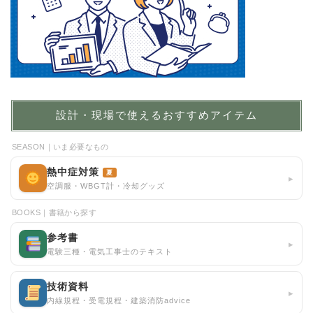
設計・現場で使えるおすすめアイテム
SEASON｜いま必要なもの
熱中症対策
夏
▸
空調服・WBGT計・冷却グッズ
BOOKS｜書籍から探す
参考書
▸
電験三種・電気工事士のテキスト
技術資料
▸
内線規程・受電規程・建築消防advice