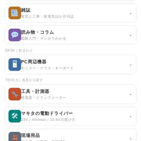
雑誌
▸
電気と工事・新電気ほか月刊誌
読み物・コラム
▸
図解入門・マンガでわかる
DESK｜机まわり
PC周辺機器
🖥
▸
モニター・マウス・キーボード
TOOLS｜道具から探す
工具・計測器
▸
検電器・クランプメーター
マキタの電動ドライバー
🛠
▸
18V／40Vmax／10.8Vの選び方
現場用品
▸