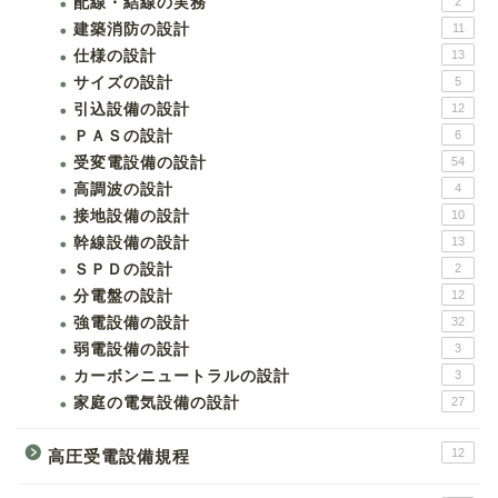
配線・結線の実務
2
建築消防の設計
11
仕様の設計
13
サイズの設計
5
引込設備の設計
12
ＰＡＳの設計
6
受変電設備の設計
54
高調波の設計
4
接地設備の設計
10
幹線設備の設計
13
ＳＰＤの設計
2
分電盤の設計
12
強電設備の設計
32
弱電設備の設計
3
カーボンニュートラルの設計
3
家庭の電気設備の設計
27
12
高圧受電設備規程