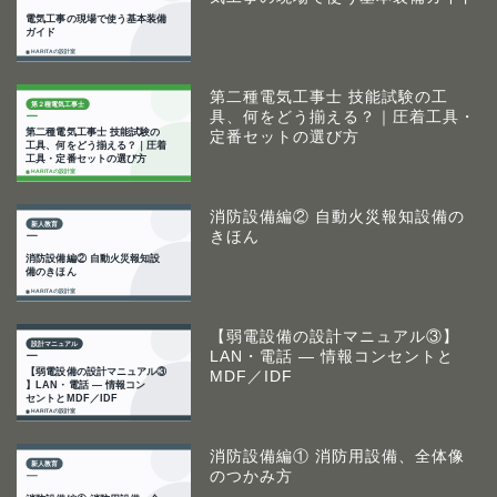
第二種電気工事士 技能試験の工
具、何をどう揃える？｜圧着工具・
定番セットの選び方
消防設備編② 自動火災報知設備の
きほん
【弱電設備の設計マニュアル③】
LAN・電話 ― 情報コンセントと
MDF／IDF
消防設備編① 消防用設備、全体像
のつかみ方