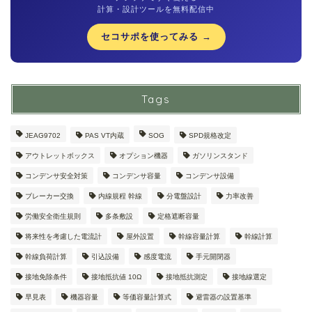
計算・設計ツールを無料配信中
セコサポを使ってみる →
Tags
JEAG9702
PAS VT内蔵
SOG
SPD規格改定
アウトレットボックス
オプション機器
ガソリンスタンド
コンデンサ安全対策
コンデンサ容量
コンデンサ設備
ブレーカー交換
内線規程 幹線
分電盤設計
力率改善
労働安全衛生規則
多条敷設
定格遮断容量
将来性を考慮した電流計
屋外設置
幹線容量計算
幹線計算
幹線負荷計算
引込設備
感度電流
手元開閉器
接地免除条件
接地抵抗値 10Ω
接地抵抗測定
接地線選定
早見表
機器容量
等価容量計算式
避雷器の設置基準