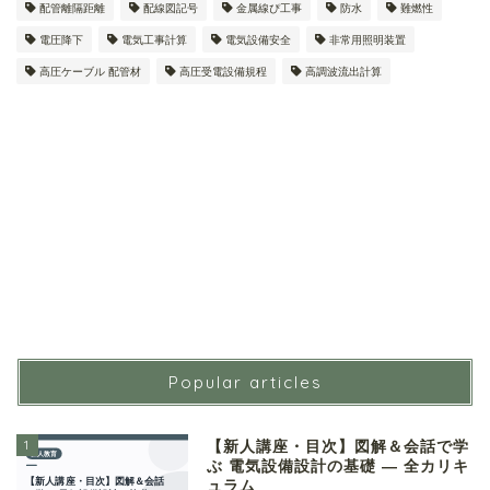
配管離隔距離
配線図記号
金属線ぴ工事
防水
難燃性
電圧降下
電気工事計算
電気設備安全
非常用照明装置
高圧ケーブル 配管材
高圧受電設備規程
高調波流出計算
Popular articles
1
【新人講座・目次】図解＆会話で学
ぶ 電気設備設計の基礎 ― 全カリキ
ュラム