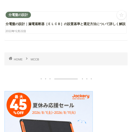
☆
分電盤の設計
分電盤の設計｜漏電遮断器［ＥＬＣＢ］の設置基準と選定方法について詳しく解説
2022年12月22日
HOME
MCCB