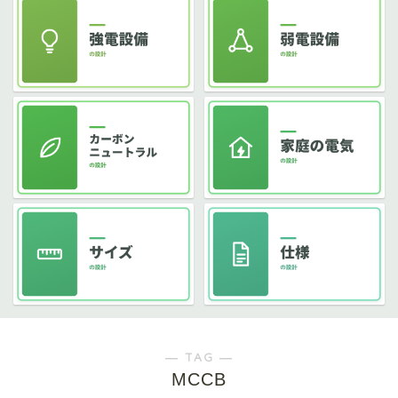
― TAG ―
MCCB