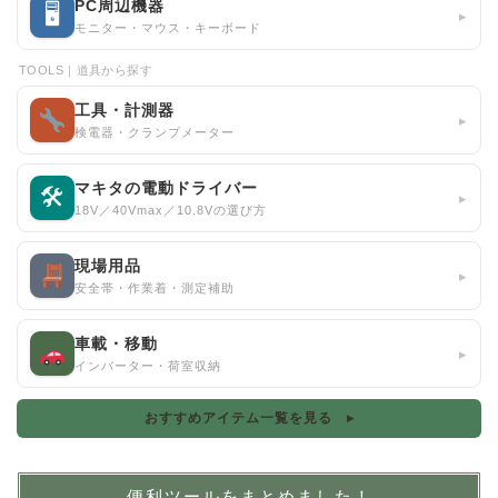
PC周辺機器
🖥
▸
モニター・マウス・キーボード
TOOLS｜道具から探す
工具・計測器
▸
検電器・クランプメーター
マキタの電動ドライバー
🛠
▸
18V／40Vmax／10.8Vの選び方
現場用品
▸
安全帯・作業着・測定補助
車載・移動
▸
インバーター・荷室収納
おすすめアイテム一覧を見る ▸
便利ツールをまとめました！