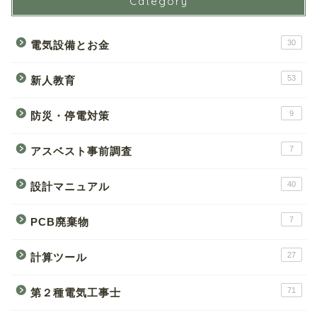
Category
30
電気設備とお金
53
新人教育
9
防災・停電対策
7
アスベスト事前調査
40
設計マニュアル
7
PCB廃棄物
27
計算ツール
71
第２種電気工事士