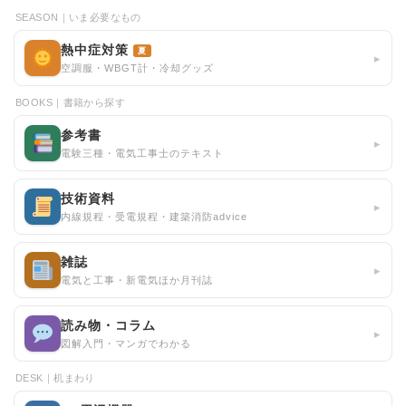
SEASON｜いま必要なもの
熱中症対策
夏
▸
空調服・WBGT計・冷却グッズ
BOOKS｜書籍から探す
参考書
▸
電験三種・電気工事士のテキスト
技術資料
▸
内線規程・受電規程・建築消防advice
雑誌
▸
電気と工事・新電気ほか月刊誌
読み物・コラム
▸
図解入門・マンガでわかる
DESK｜机まわり