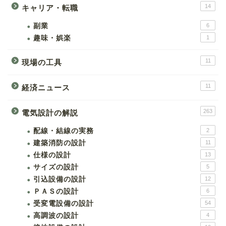
14
キャリア・転職
副業
6
趣味・娯楽
1
11
現場の工具
11
経済ニュース
263
電気設計の解説
配線・結線の実務
2
建築消防の設計
11
仕様の設計
13
サイズの設計
5
引込設備の設計
12
ＰＡＳの設計
6
受変電設備の設計
54
高調波の設計
4