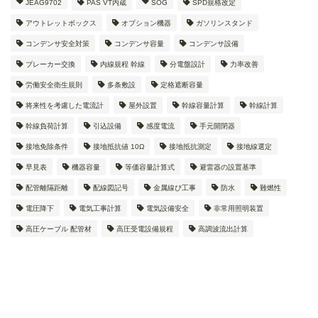
JEAG9702
PAS VT内蔵
SOG
SPD規格改定
アウトレットボックス
オプション機器
ガソリンスタンド
コンデンサ安全対策
コンデンサ容量
コンデンサ設備
ブレーカー交換
内線規程 幹線
分電盤設計
力率改善
労働安全衛生規則
多条敷設
定格遮断容量
将来性を考慮した電流計
屋外設置
幹線容量計算
幹線計算
幹線負荷計算
引込設備
感度電流
手元開閉器
接地免除条件
接地抵抗値 10Ω
接地抵抗測定
接地線選定
早見表
機器容量
等価容量計算式
避雷器の設置基準
配管離隔距離
配線図記号
金属線ぴ工事
防水
難燃性
電圧降下
電気工事計算
電気設備安全
非常用照明装置
高圧ケーブル 配管材
高圧受電設備規程
高調波流出計算