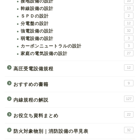
接地設備の設計
10
幹線設備の設計
13
ＳＰＤの設計
2
分電盤の設計
12
強電設備の設計
32
弱電設備の設計
3
カーボンニュートラルの設計
3
家庭の電気設備の設計
27
12
高圧受電設備規程
9
おすすめの書籍
127
内線規程の解説
22
お役立ち資料まとめ
32
防火対象物別｜消防設備の早見表