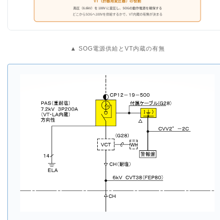
▲ SOG電源供給とVT内蔵の有無