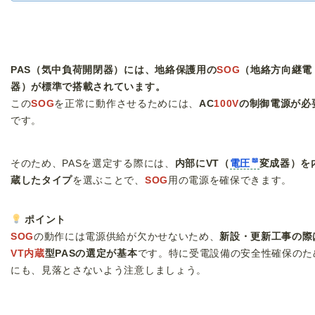
PAS（気中負荷開閉器）には、地絡保護用の
SOG
（地絡方向継電
器）が標準で搭載されています。
この
SOG
を正常に動作させるためには、
AC
100V
の制御電源が必
です。
そのため、PASを選定する際には、
内部にVT（
電圧
変成器）を
蔵したタイプ
を選ぶことで、
SOG
用の電源を確保できます。
ポイント
SOG
の動作には電源供給が欠かせないため、
新設・更新工事の際
VT内蔵
型PASの選定が基本
です。特に受電設備の安全性確保のた
にも、見落とさないよう注意しましょう。