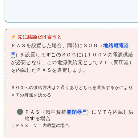
先に結論だけ言うと
ＰＡＳを設置した場合、同時にＳＯＧ（
地絡継電器
）を設置しますこのＳＯＧには１００Ｖの電源供給
が必要となり、この電源供給元としてＶＴ（変圧器）
を内蔵したＰＡＳを選定します。
ＳＯＧへの供給方法は２通りありどちらを選択するかにより
ＶＴの有無を決める
ＰＡＳ（気中負荷
開閉器
）にＶＴを内蔵し供
給する場合
→ＰＡＳ ＶＴ内蔵型の場合