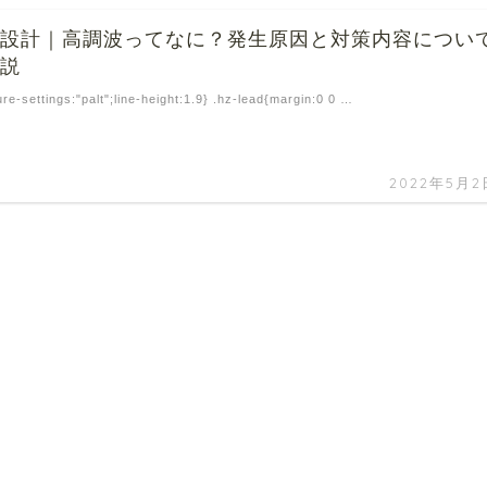
の設計｜高調波ってなに？発生原因と対策内容につい
解説
ure-settings:"palt";line-height:1.9} .hz-lead{margin:0 0 …
2022年5月2