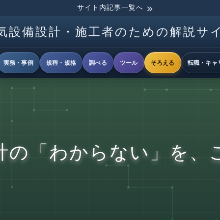
サイト内記事一覧へ
気設備設計・施工者のための解説サ
実務・事例
規程・規格
調べる
ツール
そろえる
転職・キャ
計の「わからない」を、