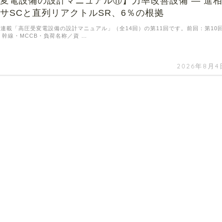
変電設備の設計マニュアル⑪】力率改善設備 ― 進
サSCと直列リアクトルSR、6％の根拠
連載「高圧受変電設備の設計マニュアル」（全14回）の第11回です。前回：第10
 幹線・MCCB・負荷名称／資 …
2026年8月4