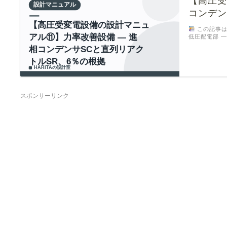
【高圧受
コンデン
この記事は
低圧配電部 ―
スポンサーリンク