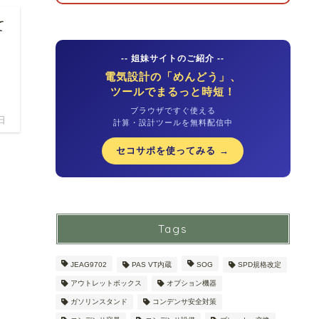
て
-- 姐妹サイトのご紹介 --
電気設計の「めんどう」、
ツールでまるっと時短！
ブラウザですぐ使える
日
計算・設計ツールを無料配信中
セコサポを使ってみる →
Tags
JEAG9702
PAS VT内蔵
SOG
SPD規格改定
アウトレットボックス
オプション機器
ガソリンスタンド
コンデンサ安全対策