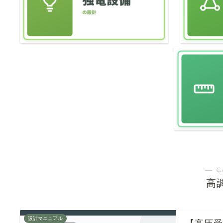
― C
高
設計マニュアル