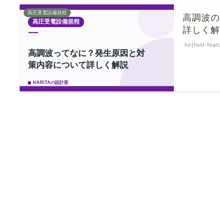
高圧受電設備規程
高調波
詳しく
.hz{font-feat