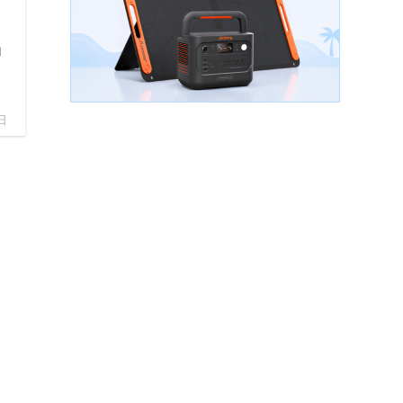
相
回
日