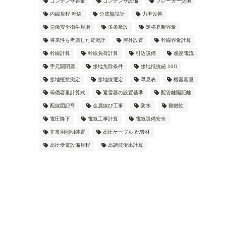
コンデンサ容量
コンデンサ設備
ブレーカー交換
内線規程 幹線
分電盤設計
力率改善
労働安全衛生規則
多条敷設
定格遮断容量
将来性を考慮した電流計
屋外設置
幹線容量計算
幹線計算
幹線負荷計算
引込設備
感度電流
手元開閉器
接地免除条件
接地抵抗値 10Ω
接地抵抗測定
接地線選定
早見表
機器容量
等価容量計算式
避雷器の設置基準
配管離隔距離
配線図記号
金属線ぴ工事
防水
難燃性
電圧降下
電気工事計算
電気設備安全
非常用照明装置
高圧ケーブル 配管材
高圧受電設備規程
高調波流出計算