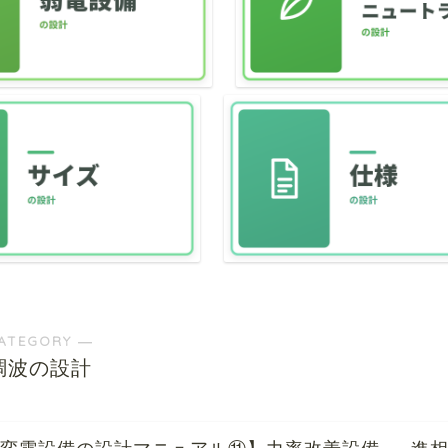
ATEGORY ―
調波の設計