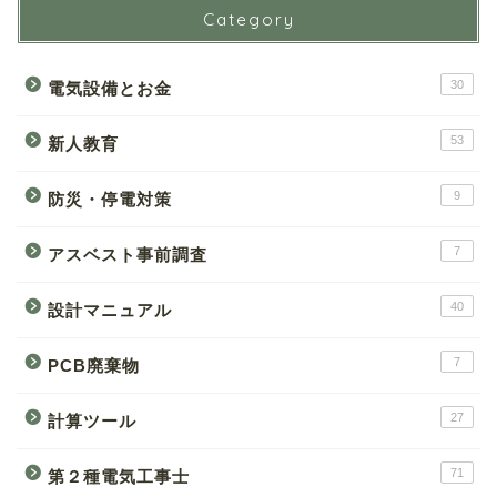
Category
30
電気設備とお金
53
新人教育
9
防災・停電対策
7
アスベスト事前調査
40
設計マニュアル
7
PCB廃棄物
27
計算ツール
71
第２種電気工事士