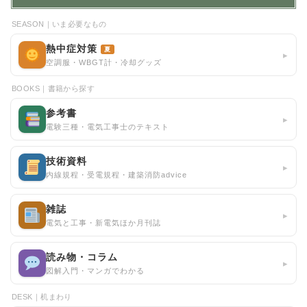
SEASON｜いま必要なもの
熱中症対策
夏
▸
空調服・WBGT計・冷却グッズ
BOOKS｜書籍から探す
参考書
▸
電験三種・電気工事士のテキスト
技術資料
▸
内線規程・受電規程・建築消防advice
雑誌
▸
電気と工事・新電気ほか月刊誌
読み物・コラム
▸
図解入門・マンガでわかる
DESK｜机まわり