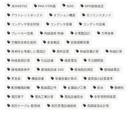
JEAG9702
PAS VT内蔵
SOG
SPD規格改定
アウトレットボックス
オプション機器
ガソリンスタンド
コンデンサ安全対策
コンデンサ容量
コンデンサ設備
ブレーカー交換
内線規程 幹線
分電盤設計
力率改善
労働安全衛生規則
多条敷設
定格遮断容量
将来性を考慮した電流計
屋外設置
幹線容量計算
幹線計算
幹線負荷計算
引込設備
感度電流
手元開閉器
接地免除条件
接地抵抗値 10Ω
接地抵抗測定
接地線選定
早見表
機器容量
等価容量計算式
避雷器の設置基準
配管離隔距離
配線図記号
金属線ぴ工事
防水
難燃性
電圧降下
電気工事計算
電気設備安全
非常用照明装置
高圧ケーブル 配管材
高圧受電設備規程
高調波流出計算