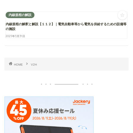
☆
内線規程の解説
内線規程の解釈と解説【１１２】｜電気自動車等から電気を供給するための設備等
の施設
2025年3月31日
HOME
V2H