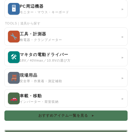
PC周辺機器
🖥
▸
モニター・マウス・キーボード
TOOLS｜道具から探す
工具・計測器
▸
検電器・クランプメーター
マキタの電動ドライバー
🛠
▸
18V／40Vmax／10.8Vの選び方
現場用品
▸
安全帯・作業着・測定補助
車載・移動
▸
インバーター・荷室収納
おすすめアイテム一覧を見る ▸