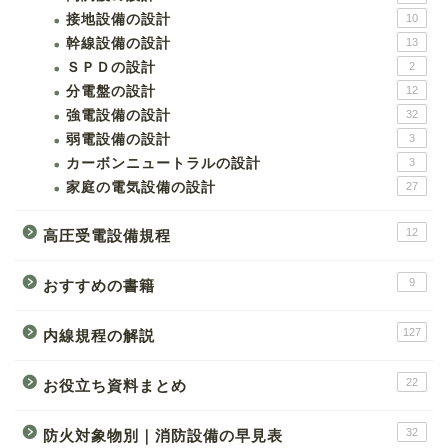
接地設備の設計
10
幹線設備の設計
13
ＳＰＤの設計
2
分電盤の設計
12
強電設備の設計
32
弱電設備の設計
3
カーボンニュートラルの設計
3
家庭の電気設備の設計
27
12
高圧受電設備規程
9
おすすめの書籍
127
内線規程の解説
22
お役立ち資料まとめ
32
防火対象物別｜消防設備の早見表