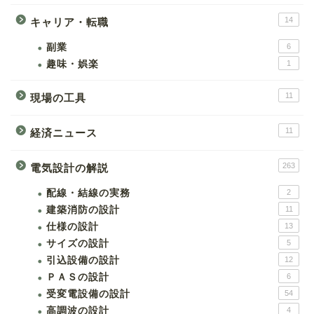
14
キャリア・転職
副業
6
趣味・娯楽
1
11
現場の工具
11
経済ニュース
263
電気設計の解説
配線・結線の実務
2
建築消防の設計
11
仕様の設計
13
サイズの設計
5
引込設備の設計
12
ＰＡＳの設計
6
受変電設備の設計
54
高調波の設計
4