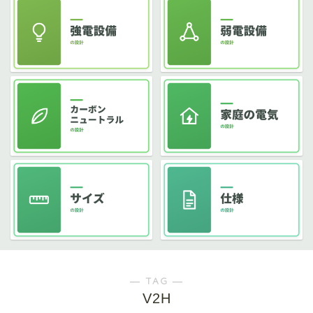
― TAG ―
V2H