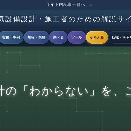
サイト内記事一覧へ
気設備設計・施工者のための解説サ
実務・事例
規程・規格
調べる
ツール
そろえる
転職・キャ
計の「わからない」を、