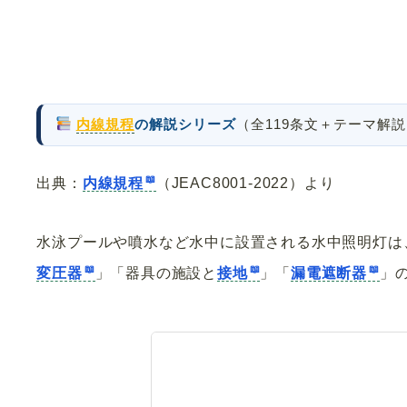
内線規程
の解説シリーズ
（全119条文＋テーマ解
出典：
内線規程
（JEAC8001-2022）より
水泳プールや噴水など水中に設置される水中照明灯は
変圧器
」「器具の施設と
接地
」「
漏電遮断器
」