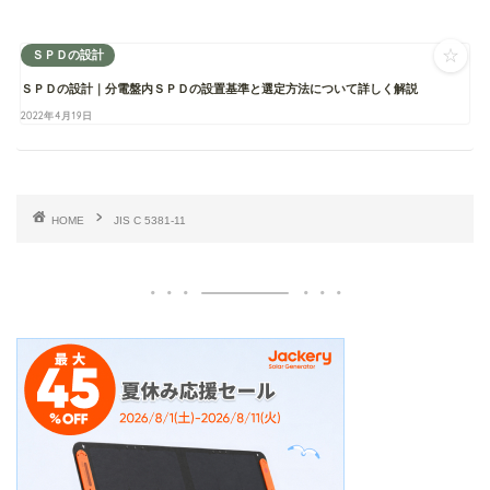
☆
ＳＰＤの設計
ＳＰＤの設計｜分電盤内ＳＰＤの設置基準と選定方法について詳しく解説
2022年4月19日
HOME
JIS C 5381-11