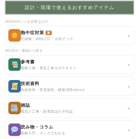
設計・現場で使えるおすすめアイテム
SEASON｜いま必要なもの
熱中症対策
夏
▸
空調服・WBGT計・冷却グッズ
BOOKS｜書籍から探す
参考書
▸
電験三種・電気工事士のテキスト
技術資料
▸
内線規程・受電規程・建築消防advice
雑誌
▸
電気と工事・新電気ほか月刊誌
読み物・コラム
▸
図解入門・マンガでわかる