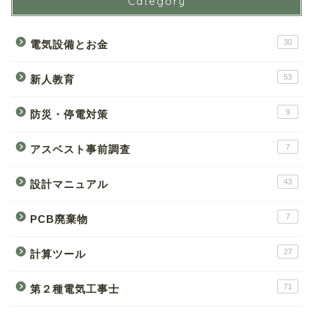
Category
30
電気設備とお金
53
新人教育
9
防災・停電対策
7
アスベスト事前調査
43
設計マニュアル
7
PCB廃棄物
27
計算ツール
71
第２種電気工事士