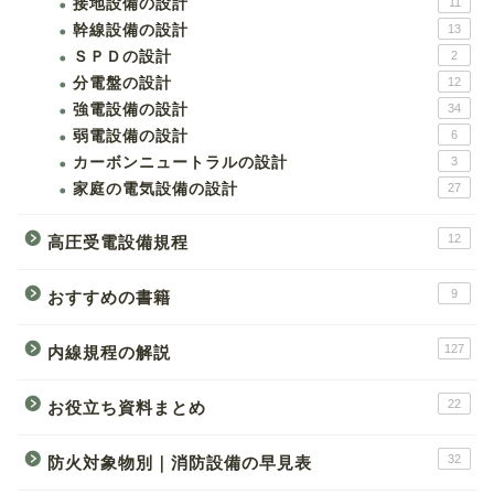
接地設備の設計
11
幹線設備の設計
13
ＳＰＤの設計
2
分電盤の設計
12
強電設備の設計
34
弱電設備の設計
6
カーボンニュートラルの設計
3
家庭の電気設備の設計
27
12
高圧受電設備規程
9
おすすめの書籍
127
内線規程の解説
22
お役立ち資料まとめ
32
防火対象物別｜消防設備の早見表