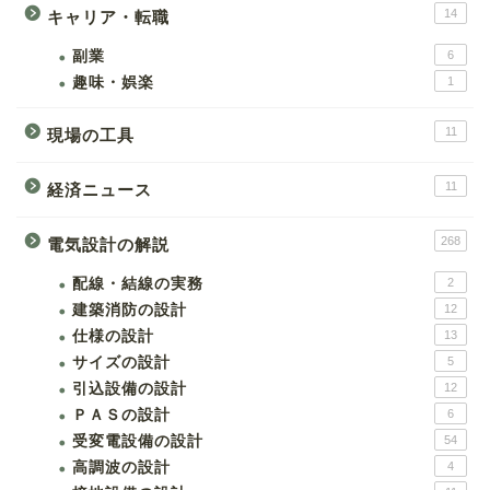
14
キャリア・転職
副業
6
趣味・娯楽
1
11
現場の工具
11
経済ニュース
268
電気設計の解説
配線・結線の実務
2
建築消防の設計
12
仕様の設計
13
サイズの設計
5
引込設備の設計
12
ＰＡＳの設計
6
受変電設備の設計
54
高調波の設計
4