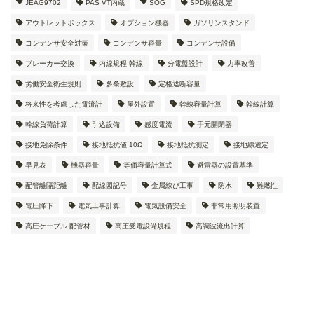
JEAG9702
PAS VT内蔵
SOG
SPD規格改定
アウトレットボックス
オプション機器
ガソリンスタンド
コンデンサ安全対策
コンデンサ容量
コンデンサ設備
ブレーカー交換
内線規程 幹線
分電盤設計
力率改善
労働安全衛生規則
多条敷設
定格遮断容量
将来性を考慮した電流計
屋外設置
幹線容量計算
幹線計算
幹線負荷計算
引込設備
感度電流
手元開閉器
接地免除条件
接地抵抗値 10Ω
接地抵抗測定
接地線選定
早見表
機器容量
等価容量計算式
避雷器の設置基準
配管離隔距離
配線図記号
金属線ぴ工事
防水
難燃性
電圧降下
電気工事計算
電気設備安全
非常用照明装置
高圧ケーブル 配管材
高圧受電設備規程
高調波流出計算