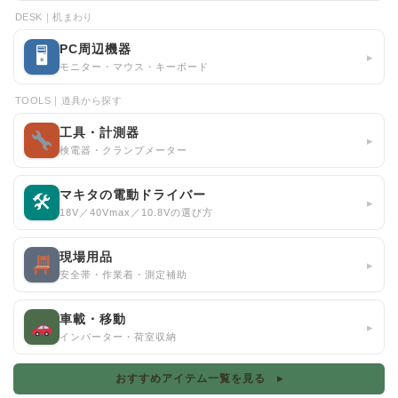
DESK｜机まわり
PC周辺機器
🖥
▸
モニター・マウス・キーボード
TOOLS｜道具から探す
工具・計測器
▸
検電器・クランプメーター
マキタの電動ドライバー
🛠
▸
18V／40Vmax／10.8Vの選び方
現場用品
▸
安全帯・作業着・測定補助
車載・移動
▸
インバーター・荷室収納
おすすめアイテム一覧を見る ▸