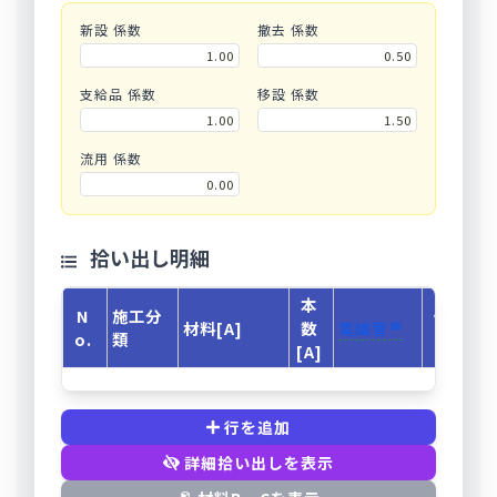
新設 係数
撤去 係数
支給品 係数
移設 係数
流用 係数
拾い出し明細
本
N
施工分
任意入
材料[A]
数
電線管
o.
類
力
[A]
行を追加
詳細拾い出しを表示