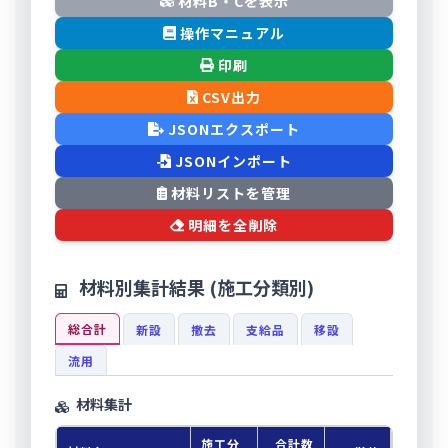
材料B・Cを表示
操作マニュアル
印刷
CSV出力
JSONエクスポート
JSONインポート
材料リストを管理
明細を全削除
材料別集計結果 (施工分類別)
総合計
新設
撤去
支給品
移設
流用
材料集計
施工分
合計数