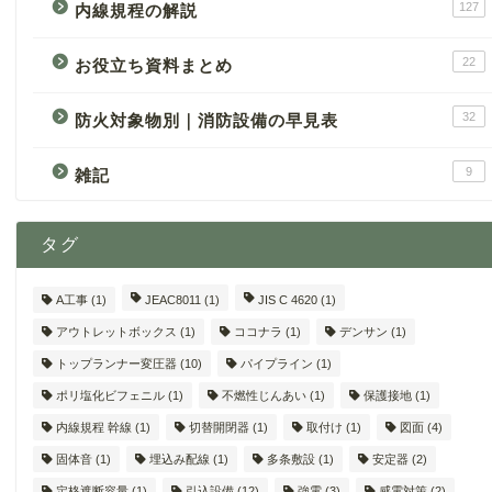
127
内線規程の解説
22
お役立ち資料まとめ
32
防火対象物別｜消防設備の早見表
9
雑記
タグ
A工事
(1)
JEAC8011
(1)
JIS C 4620
(1)
アウトレットボックス
(1)
ココナラ
(1)
デンサン
(1)
トップランナー変圧器
(10)
パイプライン
(1)
ポリ塩化ビフェニル
(1)
不燃性じんあい
(1)
保護接地
(1)
内線規程 幹線
(1)
切替開閉器
(1)
取付け
(1)
図面
(4)
固体音
(1)
埋込み配線
(1)
多条敷設
(1)
安定器
(2)
定格遮断容量
(1)
引込設備
(12)
強電
(3)
感電対策
(2)