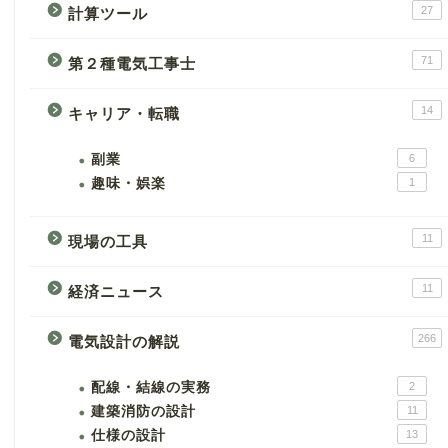
27
計算ツール
71
第２種電気工事士
14
キャリア・転職
副業
6
趣味・娯楽
1
11
現場の工具
11
経済ニュース
266
電気設計の解説
配線・結線の実務
2
建築消防の設計
11
仕様の設計
13