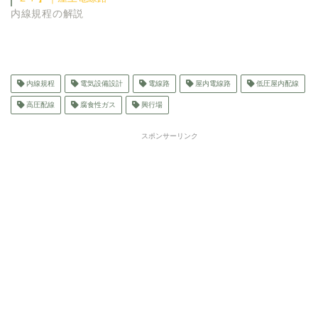
内線規程の解説
内線規程
電気設備設計
電線路
屋内電線路
低圧屋内配線
高圧配線
腐食性ガス
興行場
スポンサーリンク