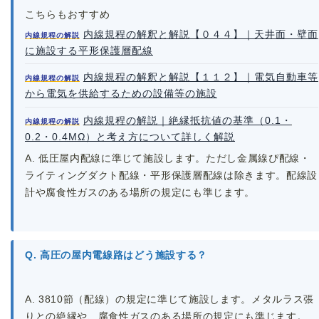
こちらもおすすめ
内線規程の解釈と解説【０４４】｜天井面・壁面
内線規程の解説
に施設する平形保護層配線
内線規程の解釈と解説【１１２】｜電気自動車等
内線規程の解説
から電気を供給するための設備等の施設
内線規程の解説｜絶縁抵抗値の基準（0.1・
内線規程の解説
0.2・0.4MΩ）と考え方について詳しく解説
A. 低圧屋内配線に準じて施設します。ただし金属線ぴ配線・
ライティングダクト配線・平形保護層配線は除きます。配線設
計や腐食性ガスのある場所の規定にも準じます。
Q. 高圧の屋内電線路はどう施設する？
A. 3810節（配線）の規定に準じて施設します。メタルラス張
りとの絶縁や、腐食性ガスのある場所の規定にも準じます。