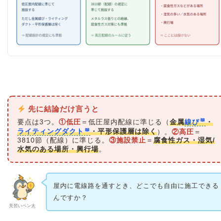
先に結論だけ言うと
要点は3つ。
①低圧
＝低圧屋内配線に準じる（
金属
線ぴ
・
ライティングダクト
・平形保護層は除く
）。
②高圧
＝
3810節（配線）に準じる。
③施設禁止
＝
腐食性ガス・湿気/
水気のある場所・興行場
。
屋内に電線路を通すとき、どこでも自由に施工できる
んですか？
見習いペン太