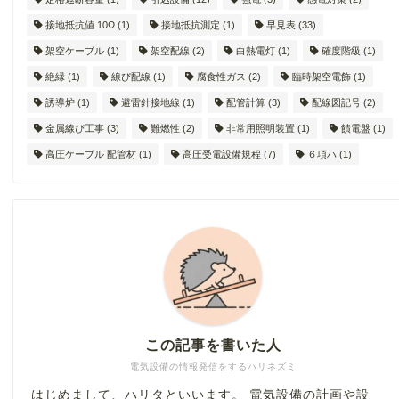
接地抵抗値 10Ω
(1)
接地抵抗測定
(1)
早見表
(33)
架空ケーブル
(1)
架空配線
(2)
白熱電灯
(1)
確度階級
(1)
絶縁
(1)
線ぴ配線
(1)
腐食性ガス
(2)
臨時架空電飾
(1)
誘導炉
(1)
避雷針接地線
(1)
配管計算
(3)
配線図記号
(2)
金属線ぴ工事
(3)
難燃性
(2)
非常用照明装置
(1)
饋電盤
(1)
高圧ケーブル 配管材
(1)
高圧受電設備規程
(7)
６項ハ
(1)
この記事を書いた人
電気設備の情報発信をするハリネズミ
はじめまして、ハリタといいます。 電気設備の計画や設