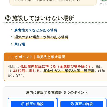
ハリ
③ 施設してはいけない場所
腐食性ガスなどがある場所
湿気の多い場所・水気のある場所
興行場
ここがポイント｜準拠先と禁止場所
低圧は
低圧屋内配線に準じる（金属線ぴ等を除く）
、高圧
は
3810節に準じる
。
腐食性ガス・湿気/水気・興行場
には施
設しない。
屋内に施設する電線路 ３つのポイント
① 低圧の施設
② 高圧の施設