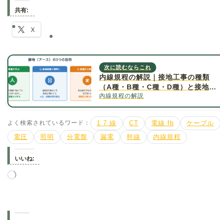
共有:
X
次に読むならこれ
内線規程の解説｜接地工事の種類
（A種・B種・C種・D種）と接地抵
内線規程の解説
抗値について詳しく解説
よく検索されているワード：
1 7 線
CT
電線 fb
ケーブル
電圧
照明
分電盤
漏電
幹線
内線規程
いいね:
読
み
込
み
中…