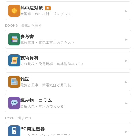
熱中症対策
夏
▸
空調服・WBGT計・冷却グッズ
BOOKS｜書籍から探す
参考書
▸
電験三種・電気工事士のテキスト
技術資料
▸
内線規程・受電規程・建築消防advice
雑誌
▸
電気と工事・新電気ほか月刊誌
読み物・コラム
▸
図解入門・マンガでわかる
DESK｜机まわり
PC周辺機器
🖥
▸
モニター・マウス・キーボード