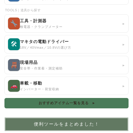
TOOLS｜道具から探す
工具・計測器
▸
検電器・クランプメーター
マキタの電動ドライバー
🛠
▸
18V／40Vmax／10.8Vの選び方
現場用品
▸
安全帯・作業着・測定補助
車載・移動
▸
インバーター・荷室収納
おすすめアイテム一覧を見る ▸
便利ツールをまとめました！