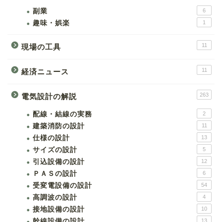
副業
6
趣味・娯楽
1
11
現場の工具
11
経済ニュース
263
電気設計の解説
配線・結線の実務
2
建築消防の設計
11
仕様の設計
13
サイズの設計
5
引込設備の設計
12
ＰＡＳの設計
6
受変電設備の設計
54
高調波の設計
4
接地設備の設計
10
幹線設備の設計
13