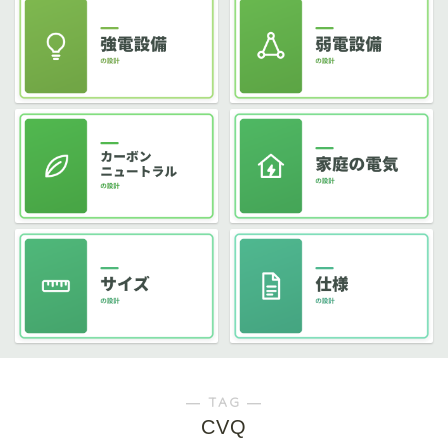
― TAG ―
CVQ