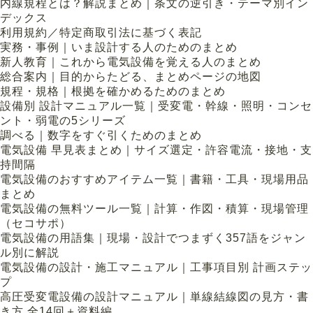
内線規程とは？解説まとめ｜条文の逆引き・テーマ別イン
デックス
利用規約／特定商取引法に基づく表記
実務・事例｜いま設計する人のためのまとめ
新人教育｜これから電気設備を覚える人のまとめ
総合案内｜目的からたどる、まとめページの地図
規程・規格｜根拠を確かめるためのまとめ
設備別 設計マニュアル一覧｜受変電・幹線・照明・コンセ
ント・弱電の5シリーズ
調べる｜数字をすぐ引くためのまとめ
電気設備 早見表まとめ｜サイズ選定・許容電流・接地・支
持間隔
電気設備のおすすめアイテム一覧｜書籍・工具・現場用品
まとめ
電気設備の無料ツール一覧｜計算・作図・積算・現場管理
（セコサポ）
電気設備の用語集｜現場・設計でつまずく357語をジャン
ル別に解説
電気設備の設計・施工マニュアル｜工事項目別 計画ステッ
プ
高圧受変電設備の設計マニュアル｜単線結線図の見方・書
き方 全14回＋資料編