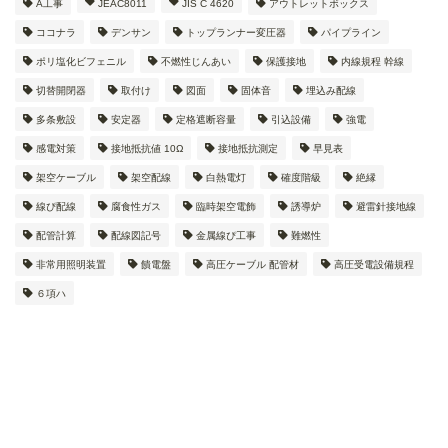
A工事
JEAC8011
JIS C 4620
アウトレットボックス
ココナラ
デンサン
トップランナー変圧器
パイプライン
ポリ塩化ビフェニル
不燃性じんあい
保護接地
内線規程 幹線
切替開閉器
取付け
図面
固体音
埋込み配線
多条敷設
安定器
定格遮断容量
引込設備
強電
感電対策
接地抵抗値 10Ω
接地抵抗測定
早見表
架空ケーブル
架空配線
白熱電灯
確度階級
絶縁
線ぴ配線
腐食性ガス
臨時架空電飾
誘導炉
避雷針接地線
配管計算
配線図記号
金属線ぴ工事
難燃性
非常用照明装置
饋電盤
高圧ケーブル 配管材
高圧受電設備規程
６項ハ