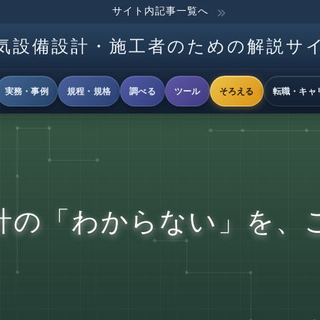
サイト内記事一覧へ
気設備設計・施工者のための解説サ
実務・事例
規程・規格
調べる
ツール
そろえる
転職・キャ
計の「わからない」を、