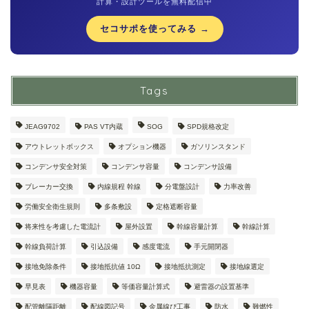
計算・設計ツールを無料配信中
セコサポを使ってみる →
Tags
JEAG9702
PAS VT内蔵
SOG
SPD規格改定
アウトレットボックス
オプション機器
ガソリンスタンド
コンデンサ安全対策
コンデンサ容量
コンデンサ設備
ブレーカー交換
内線規程 幹線
分電盤設計
力率改善
労働安全衛生規則
多条敷設
定格遮断容量
将来性を考慮した電流計
屋外設置
幹線容量計算
幹線計算
幹線負荷計算
引込設備
感度電流
手元開閉器
接地免除条件
接地抵抗値 10Ω
接地抵抗測定
接地線選定
早見表
機器容量
等価容量計算式
避雷器の設置基準
配管離隔距離
配線図記号
金属線ぴ工事
防水
難燃性