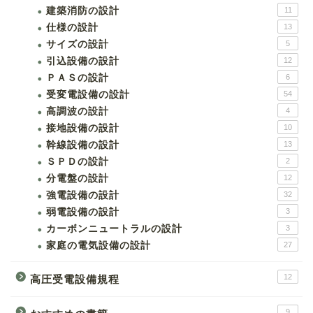
建築消防の設計
11
仕様の設計
13
サイズの設計
5
引込設備の設計
12
ＰＡＳの設計
6
受変電設備の設計
54
高調波の設計
4
接地設備の設計
10
幹線設備の設計
13
ＳＰＤの設計
2
分電盤の設計
12
強電設備の設計
32
弱電設備の設計
3
カーボンニュートラルの設計
3
家庭の電気設備の設計
27
12
高圧受電設備規程
9