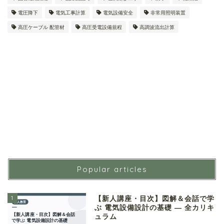
電圧降下
電気工事計算
電気設備安全
非常用照明装置
高圧ケーブル 配管材
高圧受電設備規程
高調波流出計算
Popular articles
1
【新人講座・目次】図解＆会話で学
ぶ 電気設備設計の基礎 ― 全カリキ
ュラム