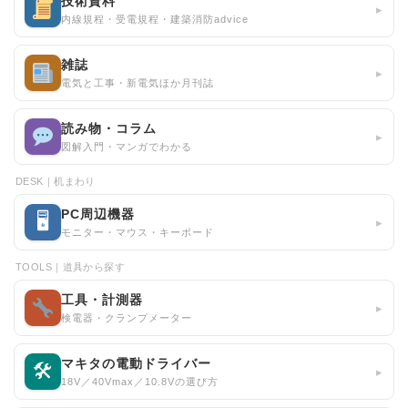
技術資料
▸
内線規程・受電規程・建築消防advice
雑誌
▸
電気と工事・新電気ほか月刊誌
読み物・コラム
▸
図解入門・マンガでわかる
DESK｜机まわり
PC周辺機器
🖥
▸
モニター・マウス・キーボード
TOOLS｜道具から探す
工具・計測器
▸
検電器・クランプメーター
マキタの電動ドライバー
🛠
▸
18V／40Vmax／10.8Vの選び方