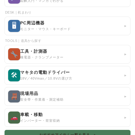
図解入門・マンガでわかる
DESK｜机まわり
PC周辺機器
🖥
▸
モニター・マウス・キーボード
TOOLS｜道具から探す
工具・計測器
▸
検電器・クランプメーター
マキタの電動ドライバー
🛠
▸
18V／40Vmax／10.8Vの選び方
現場用品
▸
安全帯・作業着・測定補助
車載・移動
▸
インバーター・荷室収納
おすすめアイテム一覧を見る ▸