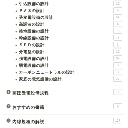
引込設備の設計
12
ＰＡＳの設計
6
受変電設備の設計
54
高調波の設計
4
接地設備の設計
10
幹線設備の設計
13
ＳＰＤの設計
2
分電盤の設計
12
強電設備の設計
32
弱電設備の設計
3
カーボンニュートラルの設計
3
家庭の電気設備の設計
27
12
高圧受電設備規程
9
おすすめの書籍
127
内線規程の解説