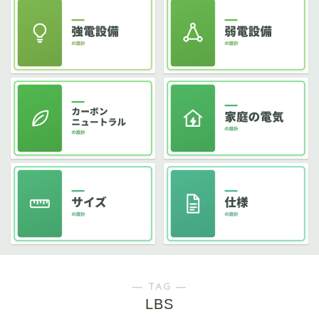
― TAG ―
LBS