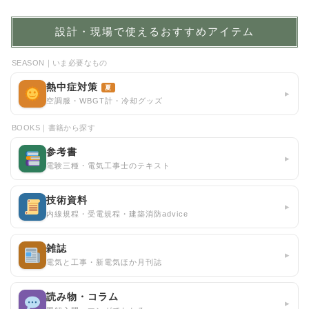
設計・現場で使えるおすすめアイテム
SEASON｜いま必要なもの
熱中症対策
夏
▸
空調服・WBGT計・冷却グッズ
BOOKS｜書籍から探す
参考書
▸
電験三種・電気工事士のテキスト
技術資料
▸
内線規程・受電規程・建築消防advice
雑誌
▸
電気と工事・新電気ほか月刊誌
読み物・コラム
▸