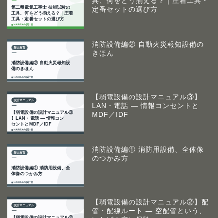
具、何をどう揃える？｜圧着工具・
定番セットの選び方
消防設備編② 自動火災報知設備の
きほん
【弱電設備の設計マニュアル③】
LAN・電話 ― 情報コンセントと
MDF／IDF
消防設備編① 消防用設備、全体像
のつかみ方
【弱電設備の設計マニュアル②】配
管・配線ルート ― 空配管という、