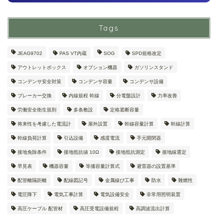
Tags
JEAG9702
PAS VT内蔵
SOG
SPD規格改定
アウトレットボックス
オプション機器
ガソリンスタンド
コンデンサ安全対策
コンデンサ容量
コンデンサ設備
ブレーカー交換
内線規程 幹線
分電盤設計
力率改善
労働安全衛生規則
多条敷設
定格遮断容量
将来性を考慮した電流計
屋外設置
幹線容量計算
幹線計算
幹線負荷計算
引込設備
感度電流
手元開閉器
接地免除条件
接地抵抗値 10Ω
接地抵抗測定
接地線選定
早見表
機器容量
等価容量計算式
避雷器の設置基準
配管離隔距離
配線図記号
金属線ぴ工事
防水
難燃性
電圧降下
電気工事計算
電気設備安全
非常用照明装置
高圧ケーブル 配管材
高圧受電設備規程
高調波流出計算