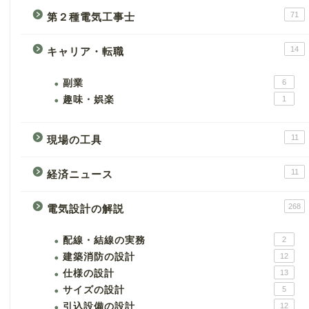
71
第２種電気工事士
14
キャリア・転職
副業
6
趣味・娯楽
1
11
現場の工具
11
経済ニュース
268
電気設計の解説
配線・結線の実務
2
建築消防の設計
12
仕様の設計
13
サイズの設計
5
引込設備の設計
12