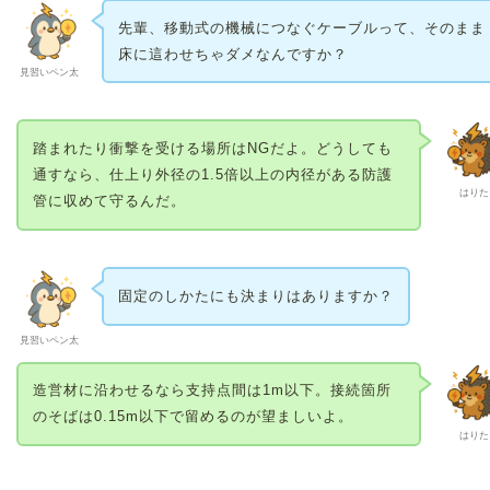
先輩、移動式の機械につなぐケーブルって、そのまま
床に這わせちゃダメなんですか？
見習いペン太
踏まれたり衝撃を受ける場所はNGだよ。どうしても
通すなら、仕上り外径の1.5倍以上の内径がある防護
はりた
管に収めて守るんだ。
固定のしかたにも決まりはありますか？
見習いペン太
造営材に沿わせるなら支持点間は1m以下。接続箇所
のそばは0.15m以下で留めるのが望ましいよ。
はりた