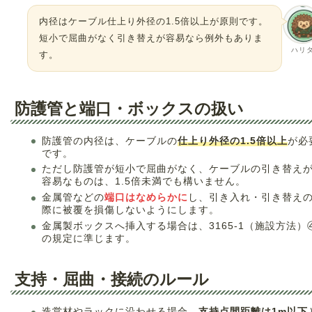
内径はケーブル仕上り外径の1.5倍以上が原則です。
短小で屈曲がなく引き替えが容易なら例外もありま
ハリ
す。
防護管と端口・ボックスの扱い
防護管の内径は、ケーブルの
仕上り外径の1.5倍以上
が必
です。
ただし防護管が短小で屈曲がなく、ケーブルの引き替え
容易なものは、1.5倍未満でも構いません。
金属管などの
端口はなめらかに
し、引き入れ・引き替え
際に被覆を損傷しないようにします。
金属製ボックスへ挿入する場合は、3165-1（施設方法）
の規定に準じます。
支持・屈曲・接続のルール
造営材やラックに沿わせる場合、
支持点間距離は1m以下