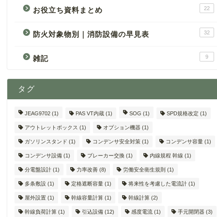
22
お役立ち資料まとめ
32
防火対象物別｜消防設備の早見表
9
雑記
タグ
JEAG9702
(1)
PAS VT内蔵
(1)
SOG
(1)
SPD規格改定
(1)
アウトレットボックス
(1)
オプション機器
(1)
ガソリンスタンド
(1)
コンデンサ安全対策
(1)
コンデンサ容量
(1)
コンデンサ設備
(1)
ブレーカー交換
(1)
内線規程 幹線
(1)
分電盤設計
(1)
力率改善
(8)
労働安全衛生規則
(1)
多条敷設
(1)
定格遮断容量
(1)
将来性を考慮した電流計
(1)
屋外設置
(1)
幹線容量計算
(1)
幹線計算
(2)
幹線負荷計算
(1)
引込設備
(12)
感度電流
(1)
手元開閉器
(3)