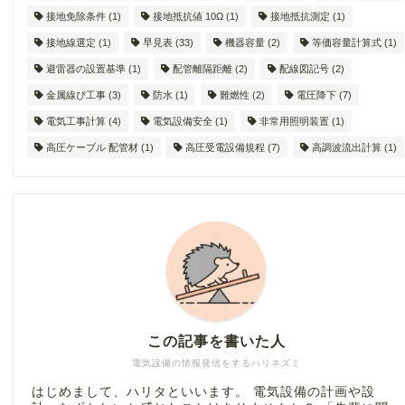
接地免除条件
(1)
接地抵抗値 10Ω
(1)
接地抵抗測定
(1)
接地線選定
(1)
早見表
(33)
機器容量
(2)
等価容量計算式
(1)
避雷器の設置基準
(1)
配管離隔距離
(2)
配線図記号
(2)
金属線ぴ工事
(3)
防水
(1)
難燃性
(2)
電圧降下
(7)
電気工事計算
(4)
電気設備安全
(1)
非常用照明装置
(1)
高圧ケーブル 配管材
(1)
高圧受電設備規程
(7)
高調波流出計算
(1)
この記事を書いた人
電気設備の情報発信をするハリネズミ
はじめまして、ハリタといいます。 電気設備の計画や設