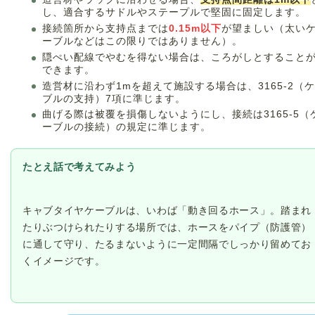
し、適合するサドルやステープルで堅固に固定します。
接続箇所から支持点までは
0.15m以下
が望ましい（太い
ーブルなどはこの限りではありません）。
隠ぺい配線でやむを得ない場合は、ころがしとすること
できます。
造営材に沿わず1mを超えて施設する場合は、3165-2（
ブルの支持）7項に準じます。
曲げる際は被覆を損傷しないようにし、接続は3165-5（
ーブルの接続）の規定に準じます。
たとえ話で考えてみよう
キャブタイヤケーブルは、いわば「動き回るホース」。踏まれ
たりぶつけられたりする場所では、ホースをパイプ（防護管）
に通して守り、たるまないように一定間隔でしっかり留めてお
くイメージです。