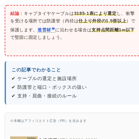
結論
：キャブタイヤケーブルは
3185-1表により選定
し、衝撃
を受ける場所では防護管（内径は
仕上り外径の1.5倍以上
）で
保護します。
造営材
に沿わせる場合は
支持点間距離1m以下
で堅固に固定しましょう。
この記事でわかること
✔ ケーブルの選定と施設場所
✔ 防護管と端口・ボックスの扱い
✔ 支持・屈曲・接続のルール
※本欄はアフィリエイト広告（PR）を含みます