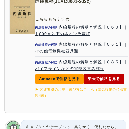
内線規程(JEAC8001-2022)
こちらもおすすめ
内線規程の解釈と解説【０６０】｜
内線規程の解説
1,000Ｖ以下のネオン放電灯
内線規程の解釈と解説【０５１】｜
内線規程の解説
その他電気機械器具類
内線規程の解釈と解説【０８５】｜
内線規程の解説
パイプラインなどの電熱装置の施設
Amazonで価格を見る
楽天で価格を見る
▶ 関連書籍の比較・選び方はこちら（電気設備の必携書
籍4選）
キャブタイヤケーブルって柔らかくて便利だから、