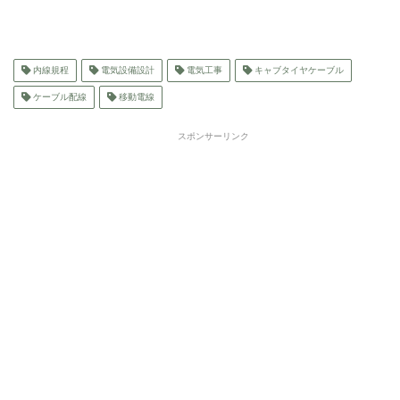
内線規程
電気設備設計
電気工事
キャブタイヤケーブル
ケーブル配線
移動電線
スポンサーリンク