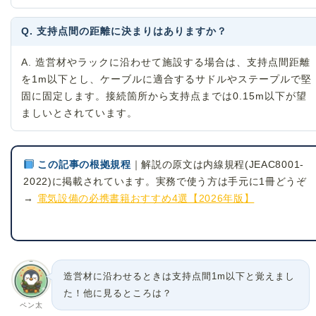
Q. 支持点間の距離に決まりはありますか？
A. 造営材やラックに沿わせて施設する場合は、支持点間距離
を1m以下とし、ケーブルに適合するサドルやステープルで堅
固に固定します。接続箇所から支持点までは0.15m以下が望
ましいとされています。
この記事の根拠規程
｜解説の原文は内線規程(JEAC8001-
2022)に掲載されています。実務で使う方は手元に1冊どうぞ
→
電気設備の必携書籍おすすめ4選【2026年版】
造営材に沿わせるときは支持点間1m以下と覚えまし
た！他に見るところは？
ペン太