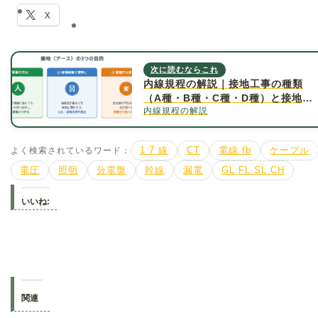
X
次に読むならこれ
内線規程の解説｜接地工事の種類
（A種・B種・C種・D種）と接地抵
内線規程の解説
抗値について詳しく解説
よく検索されているワード：
1 7 線
CT
電線 fb
ケーブル
電圧
照明
分電盤
幹線
漏電
GL FL SL CH
いいね:
関連