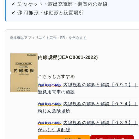
✔ ② ソケット・露出充電部・装置内の配線
✔ ③ 可搬形・移動形と設置場所
※本欄はアフィリエイト広告（PR）を含みます
内線規程(JEAC8001-2022)
こちらもおすすめ
内線規程の解釈と解説【０９０】｜
内線規程の解説
遊戯用電車の施設
内線規程の解釈と解説【０７４】｜
内線規程の解説
粉じん危険場所
内線規程の解釈と解説【０３３】｜
内線規程の解説
がいし引き配線