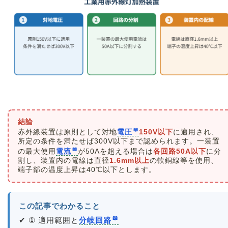
結論
赤外線装置は原則として対地
電圧
150V以下
に適用され、
所定の条件を満たせば300V以下まで認められます。一装置
の最大使用
電流
が50Aを超える場合は
各回路50A以下
に分
割し、装置内の電線は直径
1.6mm以上
の軟銅線等を使用、
端子部の温度上昇は40℃以下とします。
この記事でわかること
✔ ① 適用範囲と
分岐回路