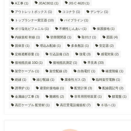
A工事
(1)
JEAC8011
(1)
JIS C 4620
(1)
アウトレットボックス
(1)
ココナラ
(1)
デンサン
(1)
トップランナー変圧器
(10)
パイプライン
(1)
ポリ塩化ビフェニル
(1)
不燃性じんあい
(1)
保護接地
(1)
内線規程 幹線
(1)
切替開閉器
(1)
取付け
(1)
図面
(4)
固体音
(1)
埋込み配線
(1)
多条敷設
(1)
安定器
(2)
定格遮断容量
(1)
引込設備
(12)
強電
(3)
感電対策
(2)
接地抵抗値 10Ω
(1)
接地抵抗測定
(1)
早見表
(33)
架空ケーブル
(1)
架空配線
(2)
白熱電灯
(1)
確度階級
(1)
絶縁
(1)
線ぴ配線
(1)
腐食性ガス
(2)
臨時架空電飾
(1)
誘導炉
(1)
避雷針接地線
(1)
配管計算
(3)
配線図記号
(2)
金属線ぴ工事
(3)
難燃性
(2)
非常用照明装置
(1)
饋電盤
(1)
高圧ケーブル 配管材
(1)
高圧受電設備規程
(7)
６項ハ
(1)