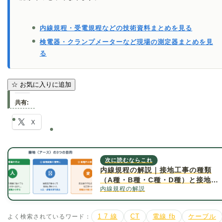
内線規程・受電規程などの技術資料まとめを見る
検電器・クランプメーターなど現場の測定器まとめを見
る
☆
お気に入りに追加
共有:
X
次に読むならこれ
内線規程の解説｜接地工事の種類
（A種・B種・C種・D種）と接地抵
内線規程の解説
抗値について詳しく解説
よく検索されているワード：
1 7 線
CT
電線 fb
ケーブル