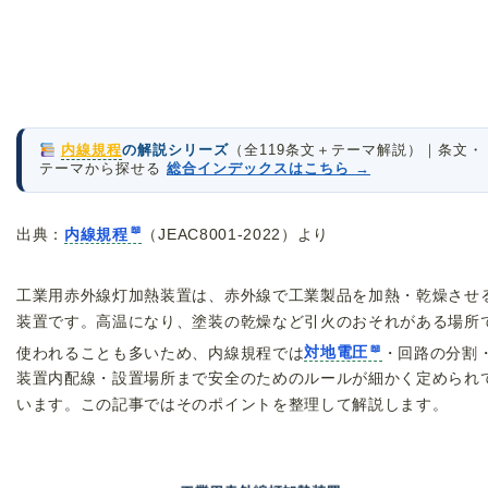
内線規程
の解説シリーズ
（全119条文＋テーマ解説）｜条文・
テーマから探せる
総合インデックスはこちら →
出典：
内線規程
（JEAC8001-2022）より
工業用赤外線灯加熱装置は、赤外線で工業製品を加熱・乾燥させ
装置です。高温になり、塗装の乾燥など引火のおそれがある場所
使われることも多いため、内線規程では
対地電圧
・回路の分割
装置内配線・設置場所まで安全のためのルールが細かく定められ
います。この記事ではそのポイントを整理して解説します。