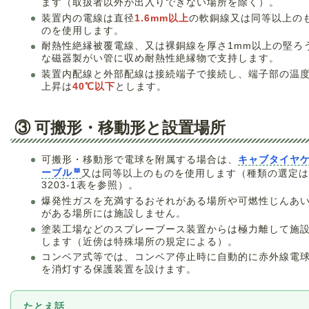
ます（取扱者以外が出入りできない場所を除く）。
装置内の電線は直径
1.6mm以上
の軟銅線又は同等以上の
のを使用します。
耐熱性絶縁被覆電線、又は裸銅線を厚さ1mm以上の堅ろ
な磁器製がい管に収め耐熱性絶縁物で支持します。
装置内配線と外部配線は接続端子で接続し、端子部の温
上昇は
40℃以下
とします。
③ 可搬形・移動形と設置場所
可搬形・移動形で電球を附属する場合は、
キャブタイヤ
ーブル
又は同等以上のものを使用します（種類の選定は
3203-1表を参照）。
爆発性ガスを充満するおそれがある場所や可燃性じんあ
がある場所には施設しません。
塗装工場などのスプレーブース装置からは極力離して施
します（近傍は特殊場所の規定による）。
コンベア式等では、コンベア停止時に自動的に赤外線電
を消灯する保護装置を設けます。
たとえ話