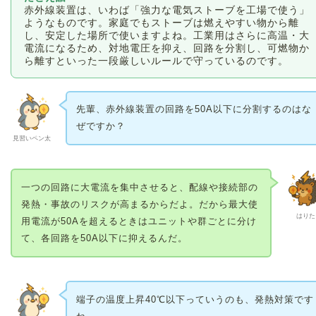
赤外線装置は、いわば「強力な電気ストーブを工場で使う」
ようなものです。家庭でもストーブは燃えやすい物から離
し、安定した場所で使いますよね。工業用はさらに高温・大
電流になるため、対地電圧を抑え、回路を分割し、可燃物か
ら離すといった一段厳しいルールで守っているのです。
先輩、赤外線装置の回路を50A以下に分割するのはな
ぜですか？
見習いペン太
一つの回路に大電流を集中させると、配線や接続部の
発熱・事故のリスクが高まるからだよ。だから最大使
はりた
用電流が50Aを超えるときはユニットや群ごとに分け
て、各回路を50A以下に抑えるんだ。
端子の温度上昇40℃以下っていうのも、発熱対策です