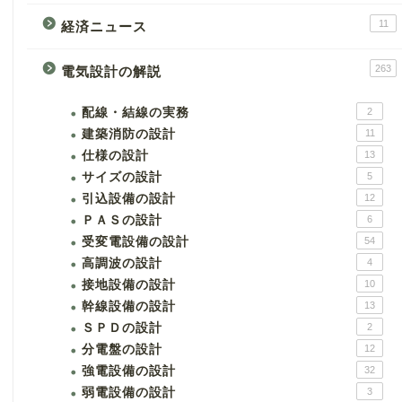
11
経済ニュース
263
電気設計の解説
配線・結線の実務
2
建築消防の設計
11
仕様の設計
13
サイズの設計
5
引込設備の設計
12
ＰＡＳの設計
6
受変電設備の設計
54
高調波の設計
4
接地設備の設計
10
幹線設備の設計
13
ＳＰＤの設計
2
分電盤の設計
12
強電設備の設計
32
弱電設備の設計
3