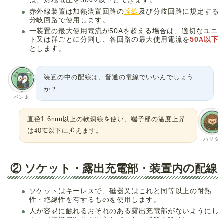
は、対地電圧を300V以下とできます。
赤外線装置は加熱装置回路の
幹線
及び分岐回路に規定す
分岐回路で使用します。
一装置の最大使用電流が50Aを超える場合は、適切なユ
ト又は群ごとに分割し、各回路の最大使用電流を
50A以
とします。
装置の中の配線は、普通の電線でいいんでしょう
か？
ペン太
直径1.6mm以上の軟銅線を使い、端子部の温度上昇
は40℃以下に抑えます。
ハリ
② ソケット・露出充電部・装置内の配線
ソケットはキーレスで、磁器又はこれと同等以上の耐熱
性・絶縁性を有するものを使用します。
人が容易に触れるおそれのある露出充電部がないように