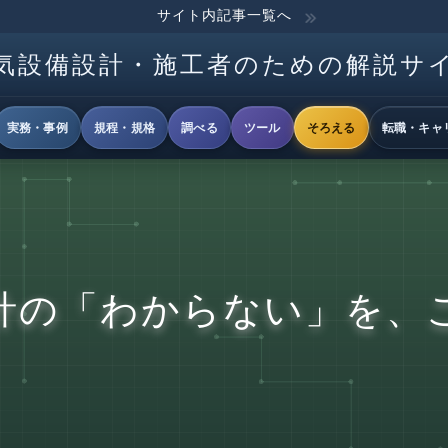
サイト内記事一覧へ
気設備設計・施工者のための解説サ
実務・事例
規程・規格
調べる
ツール
そろえる
転職・キャ
計の「わからない」を、