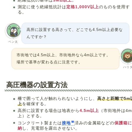
絶縁抵抗の基準は
3MΩ以上
。
測定に使う絶縁抵抗計は
定格1,000V以上
のものを使用す
る。
高所に設置する高さって、どこでも4.5m以上必要な
んですか？
ペン太
市街地では4.5m以上、市街地外なら4m以上です。
場所で基準が変わる点に注意です。
ハリ
高圧機器の設置方法
柵で囲って人が触れられないようにし、
高さと距離で5m
上
を確保する。
高所に設置する場合は地表から
4.5m以上
（市街地外は4
上）とする。
コンクリート製または
接地
済みの金属箱などの
保護箱に
納
し、充電部を露出させない。