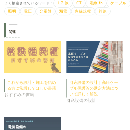
よく検索されているワード：
1 7 線
CT
電線 fb
ケーブル
照明
電圧
分電盤
漏電
内線規程
幹線
関連
これから設計・施工を始め
引込設備の設計｜高圧ケー
る方に常設してほしい書籍
ブル保護管の選定方法につ
いて詳しく解説
おすすめの書籍
引込設備の設計