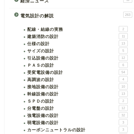
経済ニュース
263
電気設計の解説
配線・結線の実務
2
建築消防の設計
11
仕様の設計
13
サイズの設計
5
引込設備の設計
12
ＰＡＳの設計
6
受変電設備の設計
54
高調波の設計
4
接地設備の設計
10
幹線設備の設計
13
ＳＰＤの設計
2
分電盤の設計
12
強電設備の設計
32
弱電設備の設計
3
カーボンニュートラルの設計
3