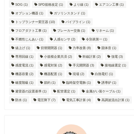
SOG
(1)
SPD規格改定
(1)
より線
(1)
エアコン工事
(1)
オプション機器
(1)
ガソリンスタンド
(1)
トップランナー変圧器
(10)
パイプライン
(1)
フロアダクト工事
(1)
ブレーカー交換
(1)
リネーム
(1)
不燃性じんあい
(1)
人感センサ
(2)
令別表第一
(1)
値上げ
(1)
切替開閉器
(1)
力率改善
(8)
固体音
(1)
専用回線
(1)
小規模企業共済
(2)
幹線計算
(2)
強電
(3)
感度電流
(1)
感電対策
(2)
手元開閉器
(3)
接地線選定
(1)
機器容量
(2)
機器配置
(1)
現場
(2)
白熱電灯
(1)
確度階級
(1)
節約
(1)
臨時架空電飾
(1)
誘導炉
(1)
避雷器の設置基準
(1)
配管選定
(1)
金属がい装ケーブル
(1)
防水
(1)
電圧降下
(7)
電気工事計算
(4)
高調波流出計算
(1)