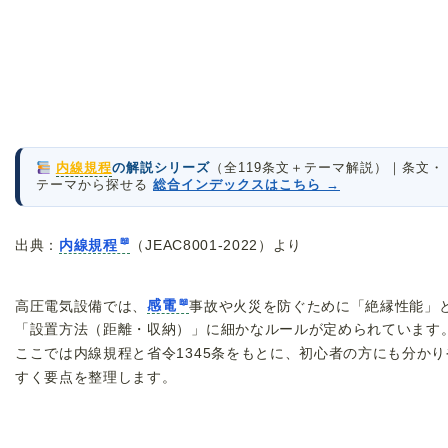
内線規程
の解説シリーズ
（全119条文＋テーマ解説）｜条文・
テーマから探せる
総合インデックスはこちら →
出典：
内線規程
（JEAC8001-2022）より
高圧電気設備では、
感電
事故や火災を防ぐために「絶縁性能」
「設置方法（距離・収納）」に細かなルールが定められています
ここでは内線規程と省令1345条をもとに、初心者の方にも分かり
すく要点を整理します。