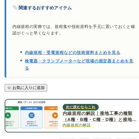
関連するおすすめアイテム
内線規程の実務では、規程集や技術資料を手元に置いておくと確
認がぐっと早くなります。
内線規程・受電規程などの技術資料まとめを見る
検電器・クランプメーターなど現場の測定器まとめを見
る
☆
お気に入りに追加
次に読むならこれ
内線規程の解説｜接地工事の種類
（A種・B種・C種・D種）と接地抵
内線規程の解説
抗値について詳しく解説