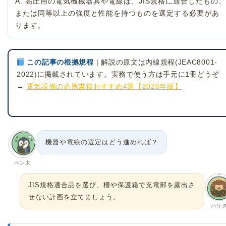
A. 高圧用の電気機械器具や電線は、JIS規格に適合したもの、
または同等以上の強度と性能を持つものを選定する必要があ
ります。
この記事の根拠規程
｜解説の原文は内線規程(JEAC8001-
2022)に掲載されています。実務で使う方は手元に1冊どうぞ
→
電気設備の必携書籍おすすめ4選【2026年版】
機器や電線の選定はどう進めれば？
ペン太
JIS規格適合品を選び、柵や保護箱で充電部を露出さ
せない計画を立てましょう。
ハリ