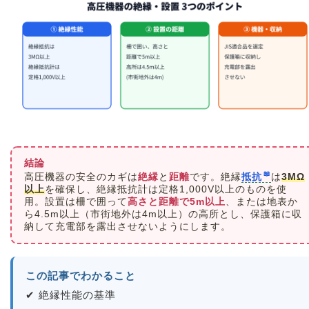
結論
高圧機器の安全のカギは
絶縁
と
距離
です。絶縁
抵抗
は
3MΩ
以上
を確保し、絶縁抵抗計は定格1,000V以上のものを使
用。設置は柵で囲って
高さと距離で5m以上
、または地表か
ら4.5m以上（市街地外は4m以上）の高所とし、保護箱に収
納して充電部を露出させないようにします。
この記事でわかること
✔ 絶縁性能の基準