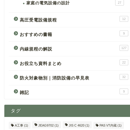
家庭の電気設備の設計
27
12
高圧受電設備規程
9
おすすめの書籍
127
内線規程の解説
22
お役立ち資料まとめ
32
防火対象物別｜消防設備の早見表
9
雑記
タグ
A工事
(1)
JEAG9702
(1)
JIS C 4620
(1)
PAS VT内蔵
(1)