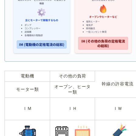
電動機
その他の負荷
幹線の許容電流
オーブン、ヒータ
モーター類
ー類
ＩＭ
ＩＨ
ＩＷ