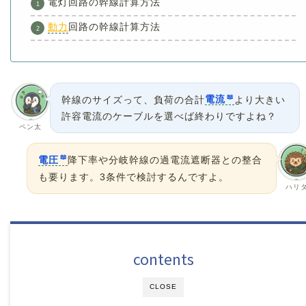
電灯回路の幹線計算方法
動力
回路の幹線計算方法
幹線のサイズって、負荷の合計
電流
より大きい
許容電流のケーブルを選べば終わりですよね？
ペン太
電圧
降下率や分岐幹線の過電流遮断器との整合
も要ります。3条件で検討するんですよ。
ハリ
contents
CLOSE