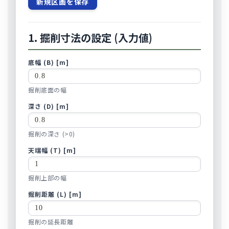
新規区画を保存
1. 掘削寸法の設定 (入力値)
底幅 (B) [m]
掘削底面の幅
深さ (D) [m]
掘削の深さ (>0)
天端幅 (T) [m]
掘削上部の幅
掘削距離 (L) [m]
掘削の延長距離