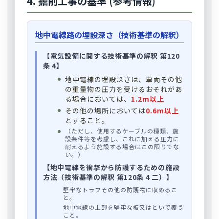
4. 掘削工事の基準 (参考情報)
地中電線路の埋設深さ（技術基準の解釈）
【電気設備に関する技術基準の解釈 第120
条 4】
地中電線の埋設深さは、車両その他
の重量物の圧力を受けるおそれがあ
る場合においては、
1.2m以上
その他の場所においては
0.6m以上
とすること。
（ただし、使用するケーブルの種類、施
設条件等を考慮し、これに加える圧力に
耐えるよう施設する場合はこの限りでな
い。）
【地中電線を衝撃から防護するための施設
方法（技術基準の解釈 第120条 4 二）】
堅牢なトラフその他の防護物に収めるこ
と。
地中電線の上部を堅牢な板又はといで覆う
こと。