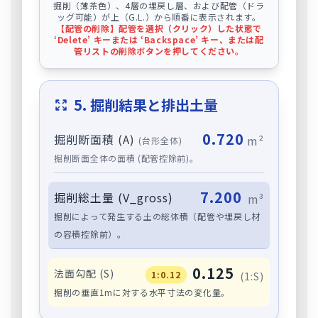
掘削（薄茶色）、4層の埋戻し層、および配管（ドラ
ッグ可能）が上（G.L.）から順番に表示されます。
【配管の削除】配管を選択（クリック）した状態で
‘Delete’ キーまたは ‘Backspace’ キー、または配
管リストの削除ボタンを押してください。
5. 掘削結果と排出土量
0.720
掘削断面積 (A)
m²
(台形全体)
掘削断面全体の面積 (配管控除前)。
7.200
掘削総土量 (V_gross)
m³
掘削によって発生する土の総体積（配管や埋戻し材
の容積控除前）。
0.125
法面勾配 (S)
1:0.12
(1:S)
掘削の垂直1mに対する水平寸法の変化量。