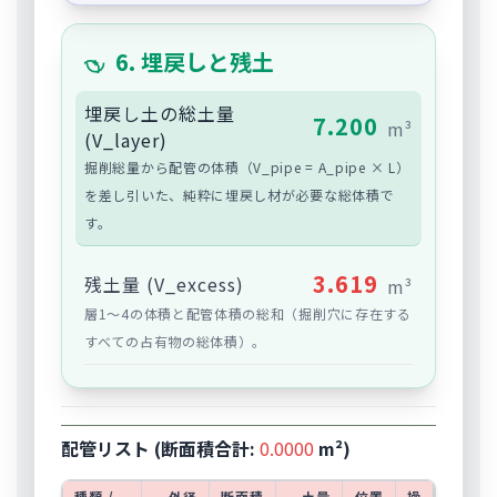
6. 埋戻しと残土
埋戻し土の総土量
7.200
m³
(V_layer)
掘削総量から配管の体積（V_pipe = A_pipe × L）
を差し引いた、純粋に埋戻し材が必要な総体積で
す。
3.619
残土量 (V_excess)
m³
層1〜4の体積と配管体積の総和（掘削穴に存在する
すべての占有物の総体積）。
配管リスト (断面積合計:
0.0000
m²)
種類 /
外径
断面積
土量
位置
操