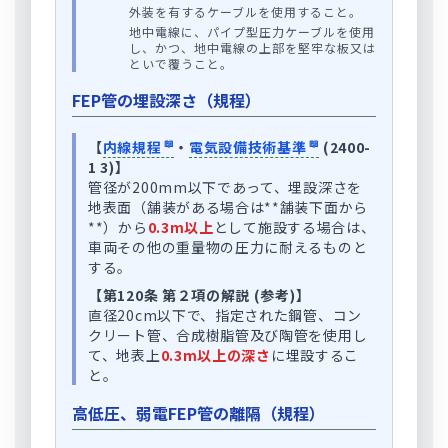
外装を有するケーブルを使用すること。
地中電線に、パイプ型圧力ケーブルを使用
し、かつ、地中電線の上部を堅牢な板又は
といで覆うこと。
FEP管の埋設深さ（規程）
【
内線規程
・
電気設備技術基準
(2400-
1 3)】
管径が200mm以下であって、埋設深さを
地表面（舗装がある場合は**舗装下面から
**）から
0.3m以上
として施設する場合は、
車両その他の重量物の圧力に耐えるものと
する。
【第120条 第２項の解説 (参考)】
直径20cm以下で、指定された鋼管、コン
クリート管、合成樹脂管及び陶管を使用し
て、地表上
0.3m以上の深さ
に埋設するこ
と。
高低圧、弱電FEP管の離隔（規程）