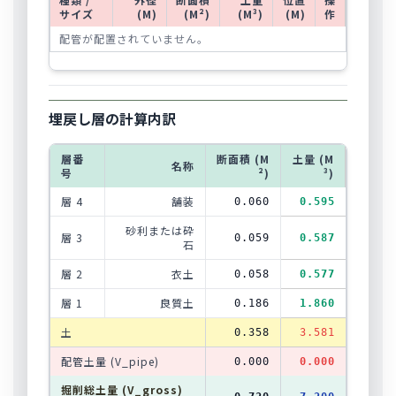
サイズ
(M)
(M²)
(M³)
(M)
作
配管が配置されていません。
埋戻し層の計算内訳
層番
断面積 (M
土量 (M
名称
号
²)
³)
層 4
舗装
0.060
0.595
砂利または砕
層 3
0.059
0.587
石
層 2
衣土
0.058
0.577
層 1
良質土
0.186
1.860
土
0.358
3.581
配管土量 (V_pipe)
0.000
0.000
掘削総土量 (V_gross)