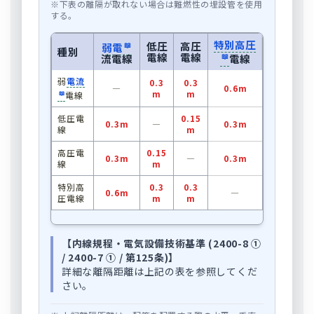
※下表の離隔が取れない場合は難燃性の埋設管を使用
する。
特別高圧
低圧
高圧
弱電
種別
電線
電線
流電線
電線
弱
電流
0.3
0.3
―
0.6m
m
m
電線
低圧電
0.15
0.3m
―
0.3m
線
m
高圧電
0.15
0.3m
―
0.3m
線
m
特別高
0.3
0.3
0.6m
―
圧電線
m
m
【内線規程・電気設備技術基準 (2400-8 ①
/ 2400-7 ① / 第125条)】
詳細な離隔距離は上記の表を参照してくだ
さい。