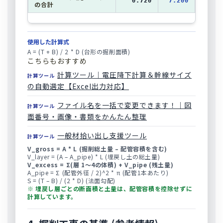
0.720
7.200
の合計
使用した計算式
A = (T + B) / 2 * D (台形の掘削面積)
こちらもおすすめ
計算ツール｜電圧降下計算＆幹線サイズ
計算ツール
の自動選定【Excel出力対応】
ファイル名を一括で変更できます！｜図
計算ツール
面番号・画像・書類をかんたん整理
一般材拾い出し支援ツール
計算ツール
V_gross = A * L (掘削総土量 – 配管容積を含む)
V_layer = (A – A_pipe) * L (埋戻し土の総土量)
V_excess = Σ(層 1〜4の体積) + V_pipe (残土量)
A_pipe = Σ (配管外径 / 2)^2 * π (配管1本あたり)
S = (T – B) / (2 * D) (法面勾配)
※ 埋戻し層ごとの断面積と土量は、配管容積を控除せずに
計算しています。