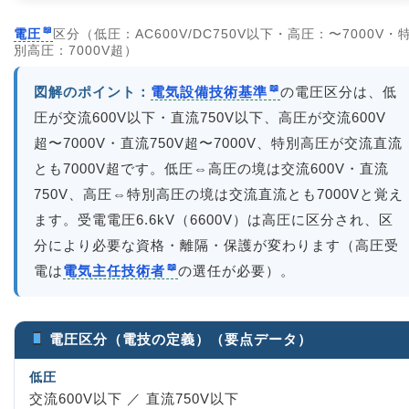
電圧
区分（低圧：AC600V/DC750V以下・高圧：〜7000V・
別高圧：7000V超）
図解のポイント：
電気設備技術基準
の電圧区分は、低
圧が交流600V以下・直流750V以下、高圧が交流600V
超〜7000V・直流750V超〜7000V、特別高圧が交流直流
とも7000V超です。低圧⇔高圧の境は交流600V・直流
750V、高圧⇔特別高圧の境は交流直流とも7000Vと覚え
ます。受電電圧6.6kV（6600V）は高圧に区分され、区
分により必要な資格・離隔・保護が変わります（高圧受
電は
電気主任技術者
の選任が必要）。
電圧区分（電技の定義）（要点データ）
低圧
交流600V以下 ／ 直流750V以下