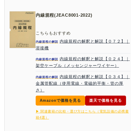
内線規程(JEAC8001-2022)
こちらもおすすめ
内線規程の解釈と解説【０７２】｜
内線規程の解説
溶接機
内線規程の解釈と解説【０２４】｜
内線規程の解説
架空ケーブル（メッセンジャーワイヤー）
内線規程の解釈と解説【０３４】｜
内線規程の解説
金属管配線（使用電線・電磁的平衡・管の厚
さ）
Amazonで価格を見る
楽天で価格を見る
▶ 関連書籍の比較・選び方はこちら（電気設備の必携書
籍4選）