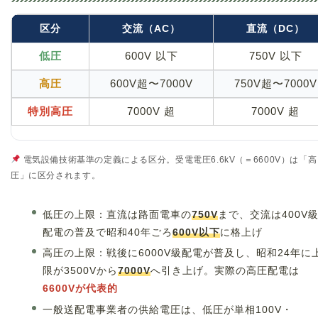
区分
交流（AC）
直流（DC）
低圧
600V 以下
750V 以下
高圧
600V超〜7000V
750V超〜7000V
特別高圧
7000V 超
7000V 超
電気設備技術基準の定義による区分。受電電圧6.6kV（＝6600V）は「高
圧」に区分されます。
低圧の上限：直流は路面電車の
750V
まで、交流は400V
配電の普及で昭和40年ごろ
600V以下
に格上げ
高圧の上限：戦後に6000V級配電が普及し、昭和24年に
限が3500Vから
7000V
へ引き上げ。実際の高圧配電は
6600Vが代表的
一般送配電事業者の供給電圧は、低圧が単相100V・