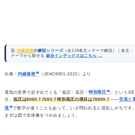
内線規程
の解説シリーズ
（全119条文＋テーマ解説）｜条文・
テーマから探せる
総合インデックスはこちら →
出典：
内線規程
（JEAC8001-2022）より
電気の世界で必ず出てくる「低圧・高圧・
特別高圧
」という3区
分。
低圧は600V？750V？特別高圧の境目は7000V？
——
交流と
流
で数字が違うこともあって、いざ問われると混乱しがちです
まずは図で全体像をつかみましょう。