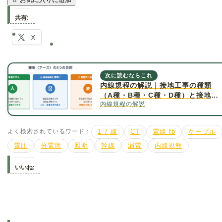
共有:
X
次に読むならこれ
内線規程の解説｜接地工事の種類
（A種・B種・C種・D種）と接地抵
内線規程の解説
抗値について詳しく解説
よく検索されているワード：
1 7 線
CT
電線 fb
ケーブル
電圧
分電盤
照明
幹線
漏電
内線規程
いいね: