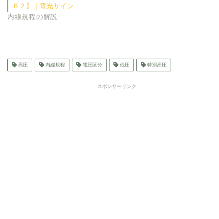
６２】｜電光サイン
内線規程の解説
高圧
内線規程
電圧区分
低圧
特別高圧
スポンサーリンク