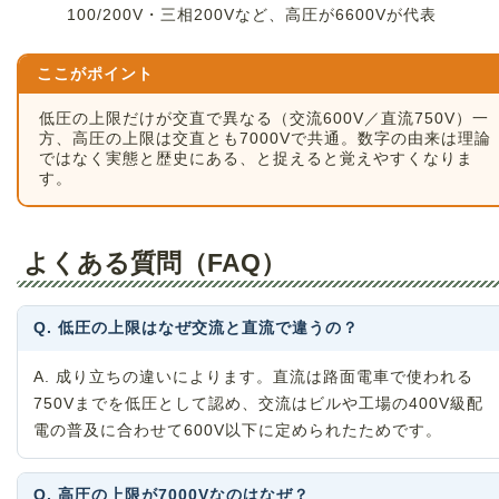
100/200V・三相200Vなど、高圧が6600Vが代表
ここがポイント
低圧の上限だけが交直で異なる（交流600V／直流750V）一
方、高圧の上限は交直とも7000Vで共通。数字の由来は理論
ではなく実態と歴史にある、と捉えると覚えやすくなりま
す。
よくある質問（FAQ）
Q. 低圧の上限はなぜ交流と直流で違うの？
A. 成り立ちの違いによります。直流は路面電車で使われる
750Vまでを低圧として認め、交流はビルや工場の400V級配
電の普及に合わせて600V以下に定められたためです。
Q. 高圧の上限が7000Vなのはなぜ？