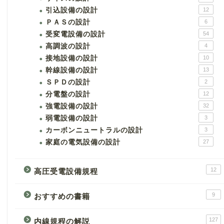
引込設備の設計
12
ＰＡＳの設計
6
受変電設備の設計
54
高調波の設計
4
接地設備の設計
10
幹線設備の設計
13
ＳＰＤの設計
2
分電盤の設計
12
強電設備の設計
32
弱電設備の設計
3
カーボンニュートラルの設計
3
家庭の電気設備の設計
27
12
高圧受電設備規程
9
おすすめの書籍
127
内線規程の解説