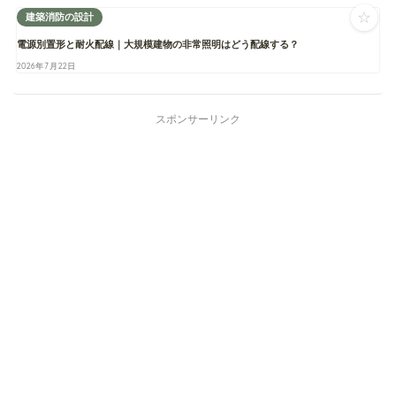
☆
建築消防の設計
電源別置形と耐火配線｜大規模建物の非常照明はどう配線する？
2026年7月22日
スポンサーリンク