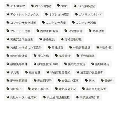
JEAG9702
PAS VT内蔵
SOG
SPD規格改定
アウトレットボックス
オプション機器
ガソリンスタンド
コンデンサ安全対策
コンデンサ容量
コンデンサ設備
ブレーカー交換
内線規程 幹線
分電盤設計
力率改善
労働安全衛生規則
多条敷設
定格遮断容量
将来性を考慮した電流計
屋外設置
幹線容量計算
幹線計算
幹線負荷計算
引込設備
感度電流
手元開閉器
接地免除条件
接地抵抗値 10Ω
接地抵抗測定
接地線選定
早見表
機器容量
等価容量計算式
避雷器の設置基準
配管離隔距離
配線図記号
金属線ぴ工事
防水
難燃性
電圧降下
電気工事計算
電気設備安全
非常用照明装置
高圧ケーブル 配管材
高圧受電設備規程
高調波流出計算