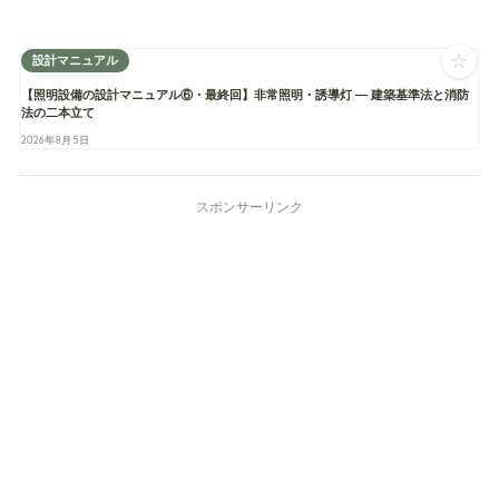
☆
設計マニュアル
【照明設備の設計マニュアル⑥・最終回】非常照明・誘導灯 ― 建築基準法と消防
法の二本立て
2026年8月5日
スポンサーリンク