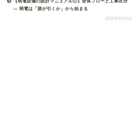
【弱電設備の設計マニュアル①】全体フローと工事区分
― 弱電は「誰が引くか」から始まる
2026年8月5日