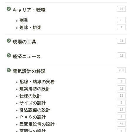
14
キャリア・転職
副業
6
趣味・娯楽
1
11
現場の工具
11
経済ニュース
263
電気設計の解説
配線・結線の実務
2
建築消防の設計
11
仕様の設計
13
サイズの設計
5
引込設備の設計
12
ＰＡＳの設計
6
受変電設備の設計
54
高調波の設計
4