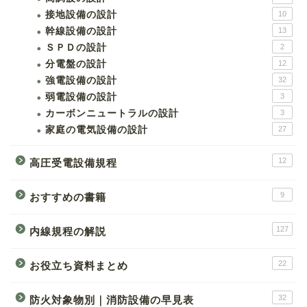
接地設備の設計
10
幹線設備の設計
13
ＳＰＤの設計
2
分電盤の設計
12
強電設備の設計
32
弱電設備の設計
3
カーボンニュートラルの設計
3
家庭の電気設備の設計
27
12
高圧受電設備規程
9
おすすめの書籍
127
内線規程の解説
22
お役立ち資料まとめ
32
防火対象物別｜消防設備の早見表